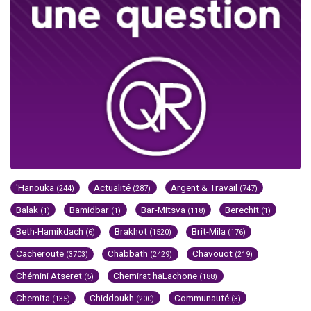
'Hanouka
Actualité
Argent & Travail
(244)
(287)
(747)
Balak
Bamidbar
Bar-Mitsva
Berechit
(1)
(1)
(118)
(1)
Beth-Hamikdach
Brakhot
Brit-Mila
(6)
(1520)
(176)
Cacheroute
Chabbath
Chavouot
(3703)
(2429)
(219)
Chémini Atseret
Chemirat haLachone
(5)
(188)
Chemita
Chiddoukh
Communauté
(135)
(200)
(3)