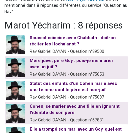
2 personnes viennent de nous rejoindre sur WhatsApp
mentionné dans 8 réponses différentes du service "Question au
Rav".
2 nouvelles musiques dans Torah-Box Music
Marot Yécharim : 8 réponses
3 personnes viennent de nous rejoindre sur WhatsApp
8 personnes viennent de faire un don pour Tsédaka : pauvres d'Israel
Souccot coïncide avec Chabbath : doit-on
2 personnes viennent de faire un don pour 1 Journée de Vacances Pour les Enfants
réciter les Hocha'anot ?
Rav Gabriel DAYAN - Question n°89500
Mère juive, père Goy : puis-je me marier
avec un juif ?
Rav Gabriel DAYAN - Question n°75053
Statut des enfants d'un Cohen marié avec
une femme dont le père est non-juif
Rav Gabriel DAYAN - Question n°75087
Cohen, se marier avec une fille en ignorant
l'identité de son père
Rav Gabriel DAYAN - Question n°67831
Elle a trompé son mari avec un Goy, quel est