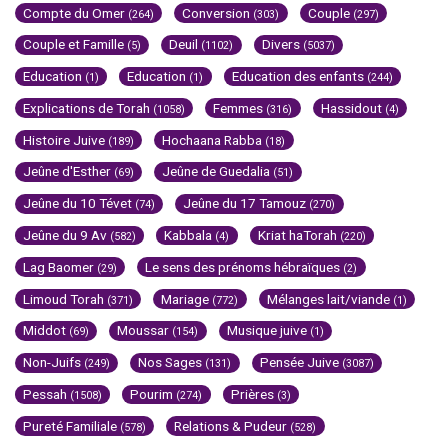
Compte du Omer
Conversion
Couple
(264)
(303)
(297)
Couple et Famille
Deuil
Divers
(5)
(1102)
(5037)
Education
Education
Education des enfants
(1)
(1)
(244)
Explications de Torah
Femmes
Hassidout
(1058)
(316)
(4)
Histoire Juive
Hochaana Rabba
(189)
(18)
Jeûne d'Esther
Jeûne de Guedalia
(69)
(51)
Jeûne du 10 Tévet
Jeûne du 17 Tamouz
(74)
(270)
Jeûne du 9 Av
Kabbala
Kriat haTorah
(582)
(4)
(220)
Lag Baomer
Le sens des prénoms hébraïques
(29)
(2)
Limoud Torah
Mariage
Mélanges lait/viande
(371)
(772)
(1)
Middot
Moussar
Musique juive
(69)
(154)
(1)
Non-Juifs
Nos Sages
Pensée Juive
(249)
(131)
(3087)
Pessah
Pourim
Prières
(1508)
(274)
(3)
Pureté Familiale
Relations & Pudeur
(578)
(528)