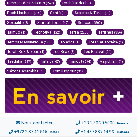
Respect des Parents
Roch 'Hodech
(247)
(4)
Roch Hachana
Santé
Science & Torah
(296)
(1)
(33)
Sexualité
Sim'hat Torah
Souccot
(8)
(47)
(502)
Talmud
Techouva
Téfila
Téfilines
(1)
(122)
(2230)
(356)
Temps Messianique
Toledot
Torah et société
(124)
(1)
(1)
Torah-Box & vous
Tou Béav
Tou Bichvat
(1)
(3)
(24)
Tsédaka
Tsitsit
Tsniout
Vayichla'h
(397)
(167)
(634)
(1)
Vézot Haberakha
Yom Kippour
(1)
(318)
Nous contacter
+33.1.80.20.5000
France
+972.2.37.41.515
+1.437.887.14.93
Israël
Canada