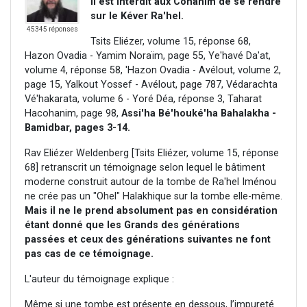
Il est interdit aux Cohanim de se rendre
sur le Kéver Ra'hel.
45345 réponses
Tsits Eliézer, volume 15, réponse 68,
Hazon Ovadia - Yamim Noraïm, page 55, Ye'havé Da'at,
volume 4, réponse 58, 'Hazon Ovadia - Avélout, volume 2,
page 15, Yalkout Yossef - Avélout, page 787, Védarachta
Vé'hakarata, volume 6 - Yoré Déa, réponse 3, Taharat
Hacohanim, page 98,
Assi'ha Bé'houké'ha Bahalakha -
Bamidbar, pages 3-14.
Rav Eliézer Weldenberg [Tsits Eliézer, volume 15, réponse
68] retranscrit un témoignage selon lequel le bâtiment
moderne construit autour de la tombe de Ra'hel Iménou
ne crée pas un "Ohel" Halakhique sur la tombe elle-même.
Mais il ne le prend absolument pas en considération
étant donné que les Grands des générations
passées et ceux des générations suivantes ne font
pas cas de ce témoignage.
L'auteur du témoignage explique :
Même si une tombe est présente en dessous, l’impureté