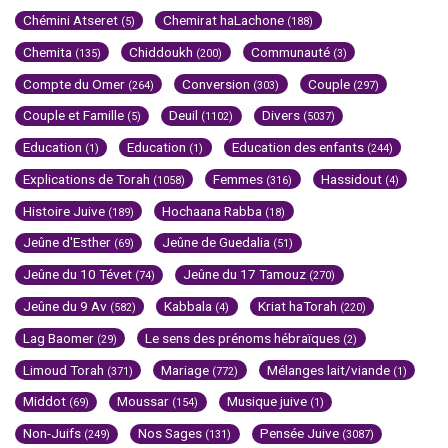
Chémini Atseret
Chemirat haLachone
(5)
(188)
Chemita
Chiddoukh
Communauté
(135)
(200)
(3)
Compte du Omer
Conversion
Couple
(264)
(303)
(297)
Couple et Famille
Deuil
Divers
(5)
(1102)
(5037)
Education
Education
Education des enfants
(1)
(1)
(244)
Explications de Torah
Femmes
Hassidout
(1058)
(316)
(4)
Histoire Juive
Hochaana Rabba
(189)
(18)
Jeûne d'Esther
Jeûne de Guedalia
(69)
(51)
Jeûne du 10 Tévet
Jeûne du 17 Tamouz
(74)
(270)
Jeûne du 9 Av
Kabbala
Kriat haTorah
(582)
(4)
(220)
Lag Baomer
Le sens des prénoms hébraïques
(29)
(2)
Limoud Torah
Mariage
Mélanges lait/viande
(371)
(772)
(1)
Middot
Moussar
Musique juive
(69)
(154)
(1)
Non-Juifs
Nos Sages
Pensée Juive
(249)
(131)
(3087)