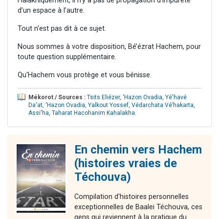
Halakhiquement, il n’y a pas de propagation d’impureté
d’un espace à l’autre.
Tout n'est pas dit à ce sujet.
Nous sommes à votre disposition, Bé’ézrat Hachem, pour
toute question supplémentaire.
Qu'Hachem vous protège et vous bénisse.
Mékorot / Sources :
Tsits Eliézer
,
'Hazon Ovadia
,
Yé'havé
Da'at
,
'Hazon Ovadia
,
Yalkout Yossef
,
Védarchata Vé’hakarta
,
Assi'ha
,
Taharat Hacohanim Kahalakha
.
En chemin vers Hachem
(histoires vraies de
Téchouva)
Compilation d'histoires personnelles
exceptionnelles de Baalei Téchouva, ces
gens qui reviennent à la pratique du