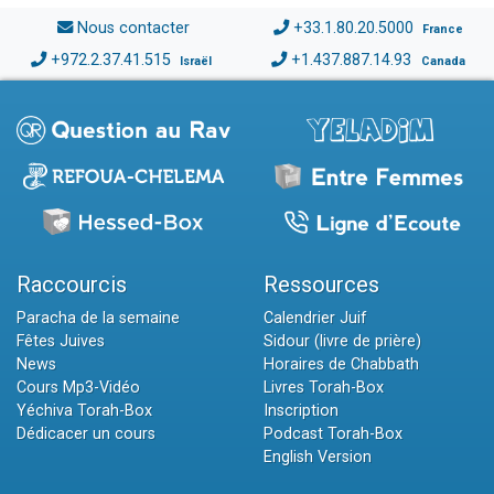
Nous contacter
+33.1.80.20.5000
France
+972.2.37.41.515
+1.437.887.14.93
Israël
Canada
Raccourcis
Ressources
Paracha de la semaine
Calendrier Juif
Fêtes Juives
Sidour (livre de prière)
News
Horaires de Chabbath
Cours Mp3-Vidéo
Livres Torah-Box
Yéchiva Torah-Box
Inscription
Dédicacer un cours
Podcast Torah-Box
English Version