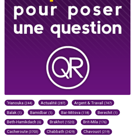
'Hanouka
Actualité
Argent & Travail
(244)
(287)
(747)
Balak
Bamidbar
Bar-Mitsva
Berechit
(1)
(1)
(118)
(1)
Beth-Hamikdach
Brakhot
Brit-Mila
(6)
(1520)
(176)
Cacheroute
Chabbath
Chavouot
(3703)
(2429)
(219)