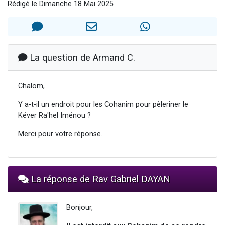
Rédigé le Dimanche 18 Mai 2025
13 personnes viennent de demander une bénédiction
30 personnes viennent de faire un don pour Sauvez la jambe de Yohan
Il reste 49 places pour étudier en groupe sur Zoom
12 nouvelles musiques dans Torah-Box Music
La question de Armand C.
29 personnes viennent de demander une bénédiction
Chalom,
Y a-t-il un endroit pour les Cohanim pour pèleriner le
Kéver Ra'hel Iménou ?
Merci pour votre réponse.
La réponse de Rav Gabriel DAYAN
Bonjour,