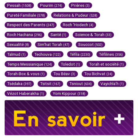
Pessah
Pourim
Prières
(1508)
(274)
(3)
Pureté Familiale
Relations & Pudeur
(578)
(528)
Respect des Parents
Roch 'Hodech
(247)
(4)
Roch Hachana
Santé
Science & Torah
(296)
(1)
(33)
Sexualité
Sim'hat Torah
Souccot
(8)
(47)
(502)
Talmud
Techouva
Téfila
Téfilines
(1)
(122)
(2230)
(356)
Temps Messianique
Toledot
Torah et société
(124)
(1)
(1)
Torah-Box & vous
Tou Béav
Tou Bichvat
(1)
(3)
(24)
Tsédaka
Tsitsit
Tsniout
Vayichla'h
(397)
(167)
(634)
(1)
Vézot Haberakha
Yom Kippour
(1)
(318)