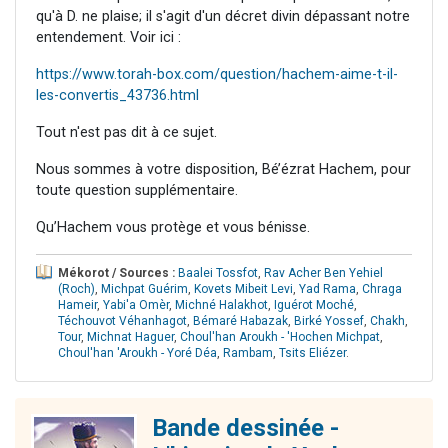
qu'à D. ne plaise; il s'agit d'un décret divin dépassant notre
entendement. Voir ici :
https://www.torah-box.com/question/hachem-aime-t-il-
les-convertis_43736.html
Tout n'est pas dit à ce sujet.
Nous sommes à votre disposition, Bé’ézrat Hachem, pour
toute question supplémentaire.
Qu’Hachem vous protège et vous bénisse.
Mékorot / Sources :
Baalei Tossfot
,
Rav Acher Ben Yehiel
(Roch)
,
Michpat Guérim
,
Kovets Mibeit Levi
,
Yad Rama
,
Chraga
Hameir
,
Yabi'a Omèr
,
Michné Halakhot
,
Iguérot Moché
,
Téchouvot Véhanhagot
,
Bémaré Habazak
,
Birké Yossef
,
Chakh
,
Tour
,
Michnat Haguer
,
Choul'han Aroukh - 'Hochen Michpat
,
Choul'han 'Aroukh - Yoré Déa
,
Rambam
,
Tsits Eliézer
.
Bande dessinée -