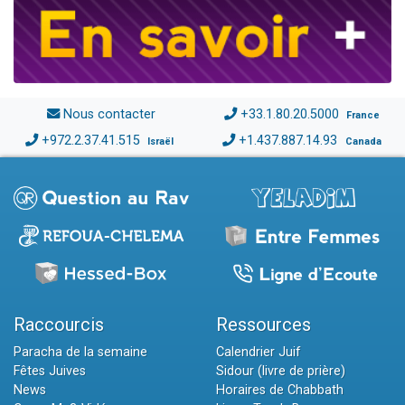
Nous contacter
+33.1.80.20.5000
France
+972.2.37.41.515
+1.437.887.14.93
Israël
Canada
Raccourcis
Ressources
Paracha de la semaine
Calendrier Juif
Fêtes Juives
Sidour (livre de prière)
News
Horaires de Chabbath