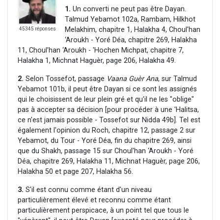
1.
Un converti ne peut pas être Dayan.
Talmud Yebamot 102a, Rambam, Hilkhot
Melakhim, chapitre 1, Halakha 4, Choul'han
45345 réponses
‘Aroukh - Yoré Déa, chapitre 269, Halakha
11, Choul'han ‘Aroukh - 'Hochen Michpat, chapitre 7,
Halakha 1, Michnat Haguèr, page 206, Halakha 49.
2.
Selon Tossefot, passage
Vaana Guèr Ana
, sur Talmud
Yebamot 101b, il peut être Dayan si ce sont les assignés
qui le choisissent de leur plein gré et qu'il ne les "oblige"
pas à accepter sa décision [pour procéder à une 'Halitsa,
ce n'est jamais possible - Tossefot sur Nidda 49b]. Tel est
également l'opinion du Roch, chapitre 12, passage 2 sur
Yebamot, du Tour - Yoré Déa, fin du chapitre 269, ainsi
que du Shakh, passage 15 sur Choul'han ‘Aroukh - Yoré
Déa, chapitre 269, Halakha 11, Michnat Haguèr, page 206,
Halakha 50 et page 207, Halakha 56.
3.
S'il est connu comme étant d'un niveau
particulièrement élevé et reconnu comme étant
particulièrement perspicace, à un point tel que tous le