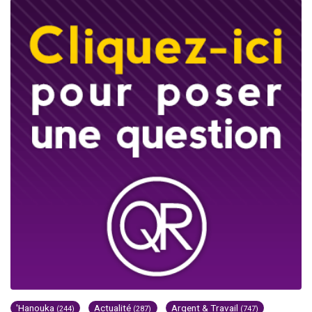
'Hanouka
Actualité
Argent & Travail
(244)
(287)
(747)