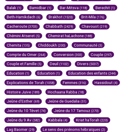
Balak
Bamidbar
Bar-Mitsva
Berechit
(1)
(1)
(118)
(1)
Beth-Hamikdach
Brakhot
Brit-Mila
(6)
(1520)
(176)
Cacheroute
Chabbath
Chavouot
(3703)
(2429)
(219)
Chémini Atseret
Chemirat haLachone
(5)
(188)
Chemita
Chiddoukh
Communauté
(135)
(200)
(3)
Compte du Omer
Conversion
Couple
(264)
(303)
(297)
Couple et Famille
Deuil
Divers
(5)
(1102)
(5037)
Education
Education
Education des enfants
(1)
(1)
(244)
Explications de Torah
Femmes
Hassidout
(1058)
(316)
(4)
Histoire Juive
Hochaana Rabba
(189)
(18)
Jeûne d'Esther
Jeûne de Guedalia
(69)
(51)
Jeûne du 10 Tévet
Jeûne du 17 Tamouz
(74)
(270)
Jeûne du 9 Av
Kabbala
Kriat haTorah
(582)
(4)
(220)
Lag Baomer
Le sens des prénoms hébraïques
(29)
(2)