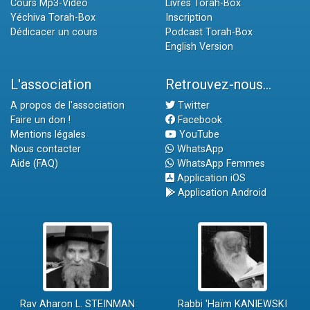
Cours Mp3-Vidéo
Livres Torah-Box
Yéchiva Torah-Box
Inscription
Dédicacer un cours
Podcast Torah-Box
English Version
L'association
Retrouvez-nous...
A propos de l'association
Twitter
Faire un don !
Facebook
Mentions légales
YouTube
Nous contacter
WhatsApp
Aide (FAQ)
WhatsApp Femmes
Application iOS
Application Android
Rav Aharon L. STEINMAN
Rabbi 'Haïm KANIEWSKI