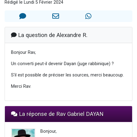
Rédigé le Lundi 5 Février 2024
2 personnes viennent de nous rejoindre sur WhatsApp
2 nouvelles musiques dans Torah-Box Music
3 personnes viennent de nous rejoindre sur WhatsApp
8 personnes viennent de faire un don pour Tsédaka : pauvres d'Israel
La question de Alexandre R.
2 personnes viennent de faire un don pour 1 Journée de Vacances Pour les Enfants
Bonjour Rav,
Un converti peut-il devenir Dayan (juge rabbinique) ?
S'il est possible de préciser les sources, merci beaucoup.
Merci Rav.
La réponse de Rav Gabriel DAYAN
Bonjour,