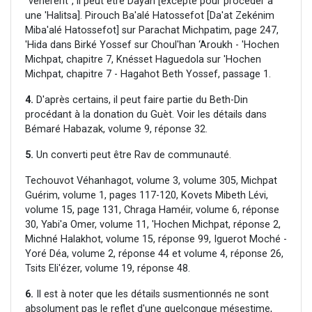
"vénèrent", il peut être Dayan [excepté pour procéder à
une 'Halitsa]. Pirouch Ba'alé Hatossefot [Da'at Zekénim
Miba'alé Hatossefot] sur Parachat Michpatim, page 247,
'Hida dans Birké Yossef sur Choul'han ‘Aroukh - 'Hochen
Michpat, chapitre 7, Knésset Haguedola sur 'Hochen
Michpat, chapitre 7 - Hagahot Beth Yossef, passage 1.
4.
D'après certains, il peut faire partie du Beth-Din
procédant à la donation du Guèt. Voir les détails dans
Bémaré Habazak, volume 9, réponse 32.
5.
Un converti peut être Rav de communauté.
Techouvot Véhanhagot, volume 3, volume 305, Michpat
Guérim, volume 1, pages 117-120, Kovets Mibeth Lévi,
volume 15, page 131, Chraga Haméir, volume 6, réponse
30, Yabi'a Omer, volume 11, 'Hochen Michpat, réponse 2,
Michné Halakhot, volume 15, réponse 99, Iguerot Moché -
Yoré Déa, volume 2, réponse 44 et volume 4, réponse 26,
Tsits Eli'ézer, volume 19, réponse 48.
6.
Il est à noter que les détails susmentionnés ne sont
absolument pas le reflet d'une quelconque mésestime,