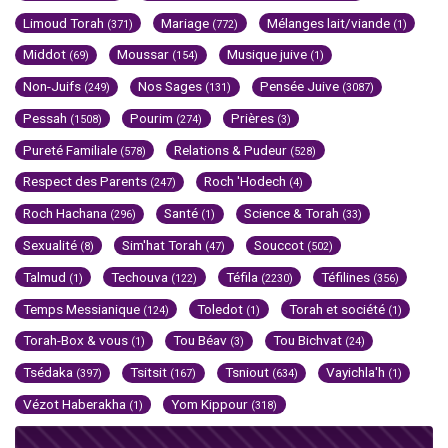
Limoud Torah
Mariage
Mélanges lait/viande
(371)
(772)
(1)
Middot
Moussar
Musique juive
(69)
(154)
(1)
Non-Juifs
Nos Sages
Pensée Juive
(249)
(131)
(3087)
Pessah
Pourim
Prières
(1508)
(274)
(3)
Pureté Familiale
Relations & Pudeur
(578)
(528)
Respect des Parents
Roch 'Hodech
(247)
(4)
Roch Hachana
Santé
Science & Torah
(296)
(1)
(33)
Sexualité
Sim'hat Torah
Souccot
(8)
(47)
(502)
Talmud
Techouva
Téfila
Téfilines
(1)
(122)
(2230)
(356)
Temps Messianique
Toledot
Torah et société
(124)
(1)
(1)
Torah-Box & vous
Tou Béav
Tou Bichvat
(1)
(3)
(24)
Tsédaka
Tsitsit
Tsniout
Vayichla'h
(397)
(167)
(634)
(1)
Vézot Haberakha
Yom Kippour
(1)
(318)