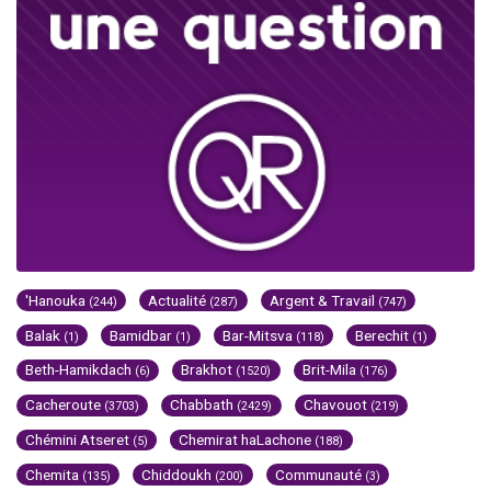
'Hanouka
Actualité
Argent & Travail
(244)
(287)
(747)
Balak
Bamidbar
Bar-Mitsva
Berechit
(1)
(1)
(118)
(1)
Beth-Hamikdach
Brakhot
Brit-Mila
(6)
(1520)
(176)
Cacheroute
Chabbath
Chavouot
(3703)
(2429)
(219)
Chémini Atseret
Chemirat haLachone
(5)
(188)
Chemita
Chiddoukh
Communauté
(135)
(200)
(3)