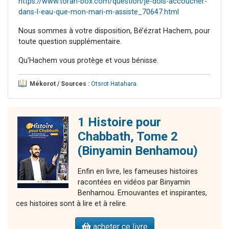
https://www.torah-box.com/question/je-dois-accoucher-
dans-l-eau-que-mon-mari-m-assiste_70647.html
Nous sommes à votre disposition, Bé’ézrat Hachem, pour
toute question supplémentaire.
Qu’Hachem vous protège et vous bénisse.
Mékorot / Sources :
Otsrot Hatahara
.
1 Histoire pour
Chabbath, Tome 2
(Binyamin Benhamou)
Enfin en livre, les fameuses histoires
racontées en vidéos par Binyamin
Benhamou. Emouvantes et inspirantes,
ces histoires sont à lire et à relire.
acheter ce livre