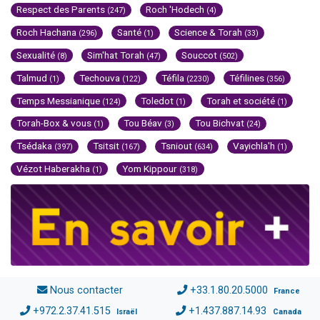
Respect des Parents
Roch 'Hodech
(247)
(4)
Roch Hachana
Santé
Science & Torah
(296)
(1)
(33)
Sexualité
Sim'hat Torah
Souccot
(8)
(47)
(502)
Talmud
Techouva
Téfila
Téfilines
(1)
(122)
(2230)
(356)
Temps Messianique
Toledot
Torah et société
(124)
(1)
(1)
Torah-Box & vous
Tou Béav
Tou Bichvat
(1)
(3)
(24)
Tsédaka
Tsitsit
Tsniout
Vayichla'h
(397)
(167)
(634)
(1)
Vézot Haberakha
Yom Kippour
(1)
(318)
Nous contacter
+33.1.80.20.5000
France
+972.2.37.41.515
+1.437.887.14.93
Israël
Canada