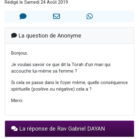
Rédigé le Samedi 24 Août 2019
Il reste 49 places pour étudier en groupe sur Zoom
12 nouvelles musiques dans Torah-Box Music
3 personnes viennent de nous rejoindre sur WhatsApp
2 personnes viennent de nous rejoindre sur WhatsApp
La question de Anonyme
2 personnes viennent de nous rejoindre sur WhatsApp
Bonjour,
Je voulais savoir ce que dit la Torah d'un mari qui
accouche lui-même sa femme ?
Si cela se passe dans le foyer même, quelle conséquence
spirituelle (positive ou négative) cela a ?
Merci.
La réponse de Rav Gabriel DAYAN