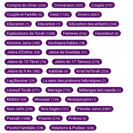
Compte du Omer
Conversion
Couple
(264)
(303)
(297)
Couple et Famille
Deuil
Divers
(5)
(1102)
(5037)
Education
Education
Education des enfants
(1)
(1)
(244)
Explications de Torah
Femmes
Hassidout
(1058)
(316)
(4)
Histoire Juive
Hochaana Rabba
(189)
(18)
Jeûne d'Esther
Jeûne de Guedalia
(69)
(51)
Jeûne du 10 Tévet
Jeûne du 17 Tamouz
(74)
(270)
Jeûne du 9 Av
Kabbala
Kriat haTorah
(582)
(4)
(220)
Lag Baomer
Le sens des prénoms hébraïques
(29)
(2)
Limoud Torah
Mariage
Mélanges lait/viande
(371)
(772)
(1)
Middot
Moussar
Musique juive
(69)
(154)
(1)
Non-Juifs
Nos Sages
Pensée Juive
(249)
(131)
(3087)
Pessah
Pourim
Prières
(1508)
(274)
(3)
Pureté Familiale
Relations & Pudeur
(578)
(528)