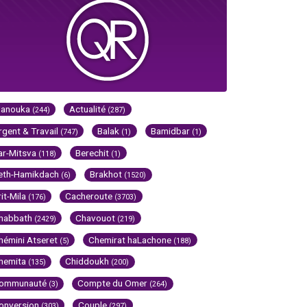
Hanouka
Actualité
(244)
(287)
rgent & Travail
Balak
Bamidbar
(747)
(1)
(1)
ar-Mitsva
Berechit
(118)
(1)
eth-Hamikdach
Brakhot
(6)
(1520)
rit-Mila
Cacheroute
(176)
(3703)
habbath
Chavouot
(2429)
(219)
hémini Atseret
Chemirat haLachone
(5)
(188)
hemita
Chiddoukh
(135)
(200)
ommunauté
Compte du Omer
(3)
(264)
onversion
Couple
(303)
(297)