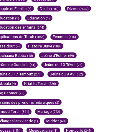
ouple et Famille
Deuil
Divers
(5)
(1102)
(5037)
ducation
Education
(1)
(1)
ducation des enfants
(244)
xplications de Torah
Femmes
(1058)
(316)
assidout
Histoire Juive
(4)
(189)
ochaana Rabba
Jeûne d'Esther
(18)
(69)
eûne de Guedalia
Jeûne du 10 Tévet
(51)
(74)
eûne du 17 Tamouz
Jeûne du 9 Av
(270)
(582)
abbala
Kriat haTorah
(4)
(220)
ag Baomer
(29)
e sens des prénoms hébraïques
(2)
imoud Torah
Mariage
(371)
(772)
élanges lait/viande
Middot
(1)
(69)
oussar
Musique juive
Non-Juifs
(154)
(1)
(249)