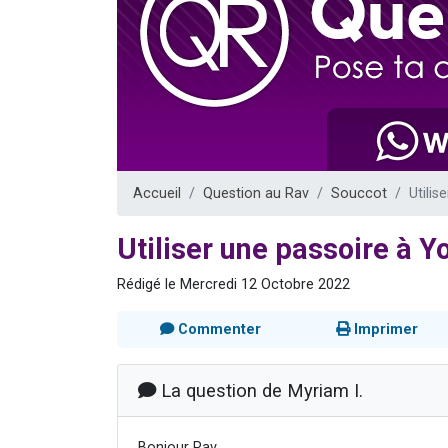
Il reste 
3 personnes 
2 personnes 
2 nouvel
6 personnes 
Accueil
Question au Rav
Souccot
Utili
Utiliser une passoire à 
Rédigé le Mercredi 12 Octobre 2022
Commenter
Imprimer
La question de Myriam I.
Bonjour Rav,