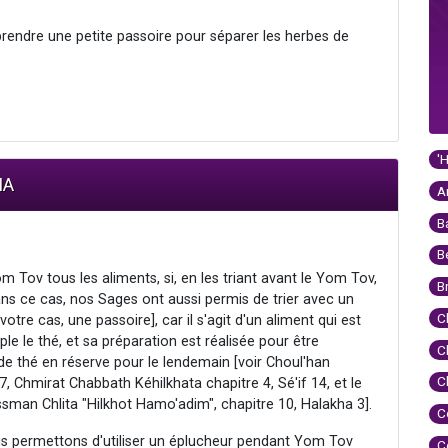
 prendre une petite passoire pour séparer les herbes de
'
IA
A
B
B
 Tov tous les aliments, si, en les triant avant le Yom Tov,
B
 dans ce cas, nos Sages ont aussi permis de trier avec un
C
votre cas, une passoire], car il s'agit d'un aliment qui est
le le thé, et sa préparation est réalisée pour être
C
 thé en réserve pour le lendemain [voir Choul'han
C
, Chmirat Chabbath Kéhilkhata chapitre 4, Sé'if 14, et le
man Chlita "Hilkhot Hamo'adim", chapitre 10, Halakha 3].
C
us permettons d'utiliser un éplucheur pendant Yom Tov
C