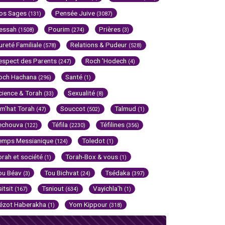
os Sages
Pensée Juive
(131)
(3087)
essah
Pourim
Prières
(1508)
(274)
(3)
ureté Familiale
Relations & Pudeur
(578)
(528)
espect des Parents
Roch 'Hodech
(247)
(4)
och Hachana
Santé
(296)
(1)
cience & Torah
Sexualité
(33)
(8)
im'hat Torah
Souccot
Talmud
(47)
(502)
(1)
echouva
Téfila
Téfilines
(122)
(2230)
(356)
emps Messianique
Toledot
(124)
(1)
orah et société
Torah-Box & vous
(1)
(1)
ou Béav
Tou Bichvat
Tsédaka
(3)
(24)
(397)
sitsit
Tsniout
Vayichla'h
(167)
(634)
(1)
ézot Haberakha
Yom Kippour
(1)
(318)