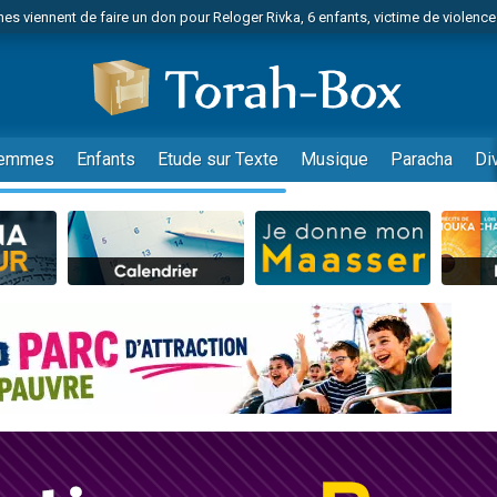
es viennent de faire un don pour Reloger Rivka, 6 enfants, victime de violences
es viennent de faire un don pour 1 Journée de Vacances Pour les Enfants
 viennent de demander une bénédiction
viennent de nous rejoindre sur WhatsApp
49 places pour étudier en groupe sur Zoom
emmes
Enfants
Etude sur Texte
Musique
Paracha
Di
nes viennent de faire un don pour Diane, 80 ans, dans un appartement insalu
 donner son Maasser
viennent de nous rejoindre sur WhatsApp
viennent de nous rejoindre sur WhatsApp
es viennent de faire un don pour 5 jours de vacances aux Orphelins
de donner son Maasser
viennent de nous rejoindre sur WhatsApp
 viennent de demander une bénédiction
lles musiques dans Torah-Box Music
nnes viennent de faire un don pour Sauvez la jambe de Yohan