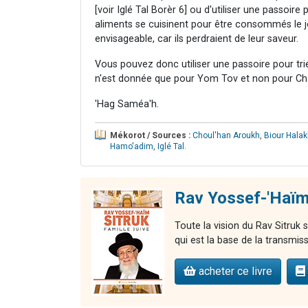
[voir Iglé Tal Borèr 6] ou d'utiliser une passoi
aliments se cuisinent pour être consommés le j
envisageable, car ils perdraient de leur saveur.
Vous pouvez donc utiliser une passoire pour trier
n'est donnée que pour Yom Tov et non pour Ch
'Hag Saméa'h.
Mékorot / Sources :
Choul'han Aroukh
,
Biour Hala
Hamo'adim
,
Iglé Tal
.
Rav Yossef-'Haïm 
Toute la vision du Rav Sitruk s
qui est la base de la transmiss
acheter ce livre