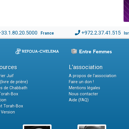
+33.1.80.20.5000
+972.2.37.41.515
France
Is
ources
L'association
ier Juif
A propos de l'association
(livre de prière)
Faire un don !
es de Chabbath
Mentions légales
 Torah-Box
Nous contacter
tion
Aide (FAQ)
t Torah-Box
 Version