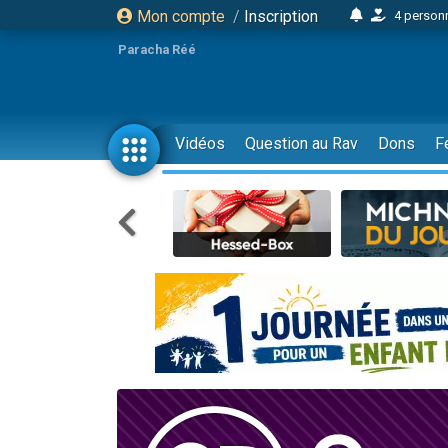
Mon compte
/
Inscription
4 personn
2 personn
Paracha Réé
17 personnes
4 personnes 
Il reste 
Vidéos
Question au Rav
Dons
F
23 person
Eva vient de
4 personnes 
3 personnes 
3 personn
Odaya vient 
2 personnes 
13 personnes
12 nouve
30 perso