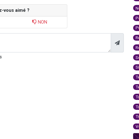
N
z-vous aimé ?
P
NON
P
R
R
s
S
S
T
T
T
T
T
V