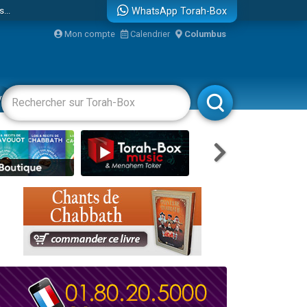
...
WhatsApp Torah-Box
Mon compte
Calendrier
Columbus
vertissements
Livres
Rabbanim
bre