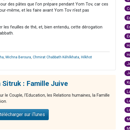
re pour des pâtes que l'on prépare pendant Yom Tov, car ces
C
our-même, et les faire avant Yom Tov n'est pas
E
E
 les feuilles de thé, et, bien entendu, cette dérogation
abbath.
E
H
H
kha
,
Michna Beroura
,
Chmirat Chabbath Kéhilkhata
,
Hilkhot
J
J
Sitruk : Famille Juive
K
L
ur le Couple, l'Education, les Relations humaines, la Famille
L
ion.
L
télécharger sur iTunes
M
M