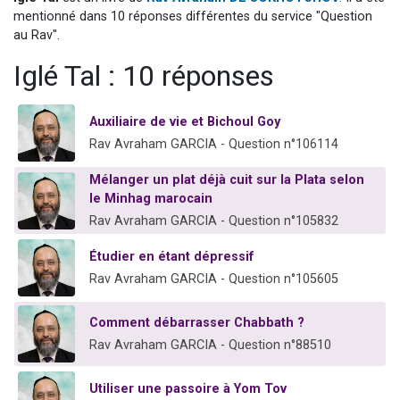
13 personnes viennent de demander une bénédiction
mentionné dans 10 réponses différentes du service "Question
au Rav".
30 personnes viennent de faire un don pour Sauvez la jambe de Yohan
Iglé Tal : 10 réponses
Il reste 49 places pour étudier en groupe sur Zoom
12 nouvelles musiques dans Torah-Box Music
Auxiliaire de vie et Bichoul Goy
29 personnes viennent de demander une bénédiction
Rav Avraham GARCIA - Question n°106114
Mélanger un plat déjà cuit sur la Plata selon
le Minhag marocain
Rav Avraham GARCIA - Question n°105832
Étudier en étant dépressif
Rav Avraham GARCIA - Question n°105605
Comment débarrasser Chabbath ?
Rav Avraham GARCIA - Question n°88510
Utiliser une passoire à Yom Tov