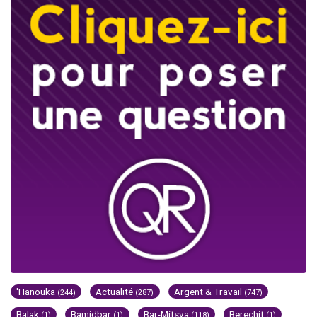
'Hanouka
Actualité
Argent & Travail
(244)
(287)
(747)
Balak
Bamidbar
Bar-Mitsva
Berechit
(1)
(1)
(118)
(1)