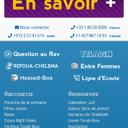
Nous contacter
+33.1.80.20.5000
France
+972.2.37.41.515
+1.437.887.14.93
Israël
Canada
Raccourcis
Ressources
Paracha de la semaine
Calendrier Juif
Fêtes Juives
Sidour (livre de prière)
News
Horaires de Chabbath
Cours Mp3-Vidéo
Livres Torah-Box
Yéchiva Torah-Box
Inscription