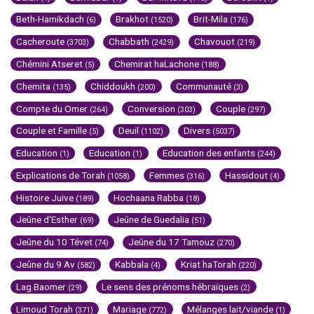
Beth-Hamikdach
Brakhot
Brit-Mila
(6)
(1520)
(176)
Cacheroute
Chabbath
Chavouot
(3703)
(2429)
(219)
Chémini Atseret
Chemirat haLachone
(5)
(188)
Chemita
Chiddoukh
Communauté
(135)
(200)
(3)
Compte du Omer
Conversion
Couple
(264)
(303)
(297)
Couple et Famille
Deuil
Divers
(5)
(1102)
(5037)
Education
Education
Education des enfants
(1)
(1)
(244)
Explications de Torah
Femmes
Hassidout
(1058)
(316)
(4)
Histoire Juive
Hochaana Rabba
(189)
(18)
Jeûne d'Esther
Jeûne de Guedalia
(69)
(51)
Jeûne du 10 Tévet
Jeûne du 17 Tamouz
(74)
(270)
Jeûne du 9 Av
Kabbala
Kriat haTorah
(582)
(4)
(220)
Lag Baomer
Le sens des prénoms hébraïques
(29)
(2)
Limoud Torah
Mariage
Mélanges lait/viande
(371)
(772)
(1)