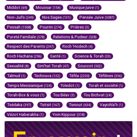
Middot
Moussar
Musique juive
(69)
(154)
(1)
Non-Juifs
Nos Sages
Pensée Juive
(249)
(131)
(3087)
Pessah
Pourim
Prières
(1508)
(274)
(3)
Pureté Familiale
Relations & Pudeur
(578)
(528)
Respect des Parents
Roch 'Hodech
(247)
(4)
Roch Hachana
Santé
Science & Torah
(296)
(1)
(33)
Sexualité
Sim'hat Torah
Souccot
(8)
(47)
(502)
Talmud
Techouva
Téfila
Téfilines
(1)
(122)
(2230)
(356)
Temps Messianique
Toledot
Torah et société
(124)
(1)
(1)
Torah-Box & vous
Tou Béav
Tou Bichvat
(1)
(3)
(24)
Tsédaka
Tsitsit
Tsniout
Vayichla'h
(397)
(167)
(634)
(1)
Vézot Haberakha
Yom Kippour
(1)
(318)