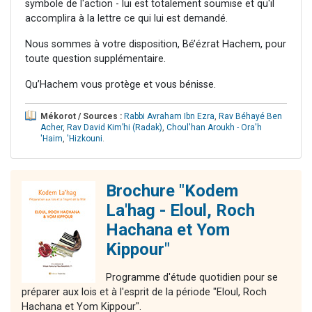
symbole de l'action - lui est totalement soumise et qu'il
accomplira à la lettre ce qui lui est demandé.
Nous sommes à votre disposition, Bé’ézrat Hachem, pour
toute question supplémentaire.
Qu’Hachem vous protège et vous bénisse.
Mékorot / Sources :
Rabbi Avraham Ibn Ezra
,
Rav Béhayé Ben
Acher
,
Rav David Kim’hi (Radak)
,
Choul'han Aroukh - Ora'h
'Haim
,
'Hizkouni
.
Brochure "Kodem
La'hag - Eloul, Roch
Hachana et Yom
Kippour"
Programme d'étude quotidien pour se
préparer aux lois et à l'esprit de la période "Eloul, Roch
Hachana et Yom Kippour".