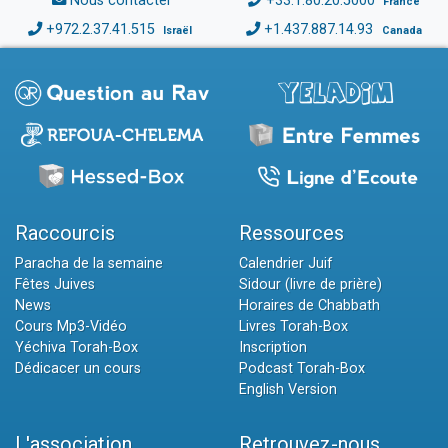
Nous contacter
+33.1.80.20.5000
France
+972.2.37.41.515
+1.437.887.14.93
Israël
Canada
Raccourcis
Ressources
Paracha de la semaine
Calendrier Juif
Fêtes Juives
Sidour (livre de prière)
News
Horaires de Chabbath
Cours Mp3-Vidéo
Livres Torah-Box
Yéchiva Torah-Box
Inscription
Dédicacer un cours
Podcast Torah-Box
English Version
L'association
Retrouvez-nous...