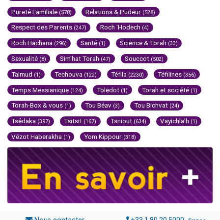
Pureté Familiale
Relations & Pudeur
(578)
(528)
Respect des Parents
Roch 'Hodech
(247)
(4)
Roch Hachana
Santé
Science & Torah
(296)
(1)
(33)
Sexualité
Sim'hat Torah
Souccot
(8)
(47)
(502)
Talmud
Techouva
Téfila
Téfilines
(1)
(122)
(2230)
(356)
Temps Messianique
Toledot
Torah et société
(124)
(1)
(1)
Torah-Box & vous
Tou Béav
Tou Bichvat
(1)
(3)
(24)
Tsédaka
Tsitsit
Tsniout
Vayichla'h
(397)
(167)
(634)
(1)
Vézot Haberakha
Yom Kippour
(1)
(318)