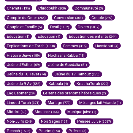
Chemita
Chiddoukh
Communauté
(135)
(200)
(3)
Compte du Omer
Conversion
Couple
(264)
(303)
(297)
Couple et Famille
Deuil
Divers
(5)
(1102)
(5037)
Education
Education
Education des enfants
(1)
(1)
(244)
Explications de Torah
Femmes
Hassidout
(1058)
(316)
(4)
Histoire Juive
Hochaana Rabba
(189)
(18)
Jeûne d'Esther
Jeûne de Guedalia
(69)
(51)
Jeûne du 10 Tévet
Jeûne du 17 Tamouz
(74)
(270)
Jeûne du 9 Av
Kabbala
Kriat haTorah
(582)
(4)
(220)
Lag Baomer
Le sens des prénoms hébraïques
(29)
(2)
Limoud Torah
Mariage
Mélanges lait/viande
(371)
(772)
(1)
Middot
Moussar
Musique juive
(69)
(154)
(1)
Non-Juifs
Nos Sages
Pensée Juive
(249)
(131)
(3087)
Pessah
Pourim
Prières
(1508)
(274)
(3)