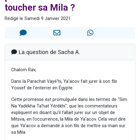
toucher sa Mila ?
Il reste 49 places pour étudier en groupe sur Zoom
12 nouvelles musiques dans Torah-Box Music
Rédigé le Samedi 9 Janvier 2021
3 personnes viennent de nous rejoindre sur WhatsApp
2 personnes viennent de nous rejoindre sur WhatsApp
2 personnes viennent de nous rejoindre sur WhatsApp
La question de Sacha A.
Chalom Rav,
Dans la Parachat Vayé'hi, Ya'acov fait jurer à son fils
Yossef de l’enterrer en Égypte.
Cette promesse est promulguée dans les termes de "Sim
Na Yadékha Ta'hat Yérékhi", que les commentateurs
expliquent en disant qu’il fallait jurer sur un objet de
Mitsva, en l’occurrence, la Mila de Ya'acov. Cela veut dire
que Ya'acov a demandé à son fils de mettre sa main sur
sa Mila.