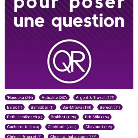
'Hanouka
Actualité
Argent & Travail
(244)
(287)
(747)
Balak
Bamidbar
Bar-Mitsva
Berechit
(1)
(1)
(118)
(1)
Beth-Hamikdach
Brakhot
Brit-Mila
(6)
(1520)
(176)
Cacheroute
Chabbath
Chavouot
(3703)
(2429)
(219)
Chémini Atseret
Chemirat haLachone
(5)
(188)