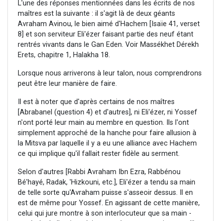
L'une des réponses mentionnées dans les écrits de nos
maîtres est la suivante : il s'agit là de deux géants
Avraham Avinou, le bien aimé d'Hachem [Isaïe 41, verset
8] et son serviteur Eli'ézer faisant partie des neuf étant
rentrés vivants dans le Gan Eden. Voir Massékhet Dérekh
Erets, chapitre 1, Halakha 18.
Lorsque nous arriverons à leur talon, nous comprendrons
peut être leur manière de faire.
Il est à noter que d'après certains de nos maîtres
[Abrabanel (question 4) et d'autres], ni Eli'ézer, ni Yossef
n'ont porté leur main au membre en question. Ils l'ont
simplement approché de la hanche pour faire allusion à
la Mitsva par laquelle il y a eu une alliance avec Hachem
ce qui implique qu'il fallait rester fidèle au serment.
Selon d'autres [Rabbi Avraham Ibn Ezra, Rabbénou
Bé'hayé, Radak, 'Hizkouni, etc.], Eli'ézer a tendu sa main
de telle sorte qu'Avraham puisse s'asseoir dessus. Il en
est de même pour Yossef. En agissant de cette manière,
celui qui jure montre à son interlocuteur que sa main -