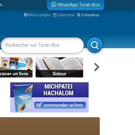
...
WhatsApp Torah-Box
Mon compte
Calendrier
Columbus
vertissements
Livres
Rabbanim
bre