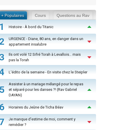
+ Populaires
Cours
Questions au Rav
1
Histoire - À bord du Titanic
2
URGENCE - Diane, 80 ans, en danger dans un
appartement insalubre
3
Ils ont volé 12 Sifré Torah à Levallois… mais
pas la Torah
4
L'édito de la semaine - En visite chez le Steipler
Assister à un mariage mélangé pour le repas
5
et séparé pour les danses ?! (Rav Gabriel
DAYAN)
6
Horaires du Jeûne de Ticha Béav
7
Je manque d'estime de moi, comment y
remédier ?