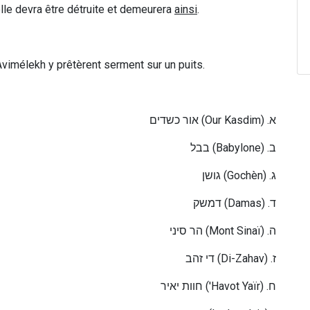
 elle devra être détruite et demeurera
ainsi
.
 Avimélekh y prêtèrent serment sur un puits.
אור כשדים
(Our Kasdim) .
א
בבל
(Babylone) .
ב
גושן
(Gochèn) .
ג
דמשק
(Damas) .
ד
הר סיני
(Mont Sinaï) .
ה
די זהב
(Di-Zahav) .
ז
חוות יאיר
('Havot Yaïr) .
ח