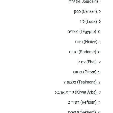
ירדן
(le Jourdain) .
י
כנען
(Canaan) .
כ
לוז
(Louz) .
ל
מצרים
(l'Égypte) .
מ
נינוה
(Ninive) .
נ
סדום
(Sodome) .
ס
עיבל
(Ebal) .
ע
פתום
(Pitom) .
פ
צלמונה
(Tsalmona) .
צ
קרית ארבע
(Kiryat Arba) .
ק
רפידים
(Refidim) .
ר
שכם
(Chekhem) .
ש