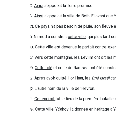
כ
.
Ainsi
s'appelait la Terre promise.
ל
.
Ainsi
s'appelait la ville de Beth-El avant que
מ
.
Ce pays
n'a pas besoin de pluie, son fleuve 
נ
. Nimrod a construit
cette ville
, qui plus tard s
ס
.
Cette ville
est devenue le parfait contre-exem
ע
. Vers
cette montagne
, les Léviïm ont dit les
פ
.
Cette cité
et celle de Ramsès ont été constru
צ
. Apres avoir quitté Hor Haar, les
Bné Israël
ca
ק
.
L'autre nom
de la ville de 'Hévron.
ר
.
Cet endroit
fut le lieu de la première bataille 
ש
.
Cette ville
, Ya'akov l'a donnée en héritage à Yo