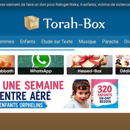
es viennent de faire un don pour Reloger Rivka, 6 enfants, victime de violences
es viennent de faire un don pour 1 Journée de Vacances Pour les Enfants
 viennent de demander une bénédiction
viennent de nous rejoindre sur WhatsApp
49 places pour étudier en groupe sur Zoom
emmes
Enfants
Etude sur Texte
Musique
Paracha
Di
nes viennent de faire un don pour Diane, 80 ans, dans un appartement insalu
 donner son Maasser
viennent de nous rejoindre sur WhatsApp
viennent de nous rejoindre sur WhatsApp
es viennent de faire un don pour 5 jours de vacances aux Orphelins
de donner son Maasser
viennent de nous rejoindre sur WhatsApp
 viennent de demander une bénédiction
lles musiques dans Torah-Box Music
nnes viennent de faire un don pour Sauvez la jambe de Yohan