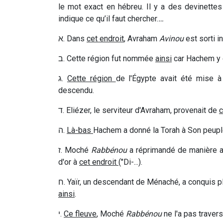
le mot exact en hébreu. Il y a des devinette
indique ce qu’il faut chercher.
…
א
. Dans
cet endroit
, Avraham
Avinou
est sorti i
ב
. Cette région fut nommée
ainsi
car Hachem y 
ג
.
Cette région
de l'Égypte avait été mise à 
descendu.
ד
. Eliézer, le serviteur d'Avraham, provenait de
c
ה
.
Là-bas
Hachem a donné la Torah à Son peupl
ז
. Moché
Rabbénou
a réprimandé de manière al
d'or à
cet endroit
("Di-...).
ח
. Yaïr, un descendant de Ménaché, a conquis 
ainsi
.
י
.
Ce fleuve
, Moché
Rabbénou
ne l'a pas travers