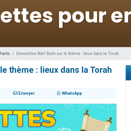
49 places pour étudier en groupe sur Zoom
viennent de nous rejoindre sur WhatsApp
viennent de nous rejoindre sur WhatsApp
les musiques dans Torah-Box Music
viennent de nous rejoindre sur WhatsApp
nfants
Devinettes Alef-Beth sur le thème : lieux dans la Torah
le thème : lieux dans la Torah
Envoyer
WhatsApp