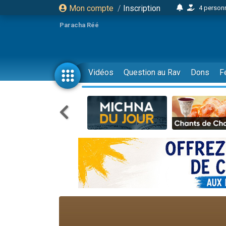
Mon compte
/
Inscription
4 personn
2 personn
Paracha Réé
17 personnes
4 personnes 
Il reste 
Vidéos
Question au Rav
Dons
F
23 person
Eva vient de
4 personnes 
3 personnes 
3 personn
Odaya vient 
2 personnes 
13 personnes
12 nouve
30 perso