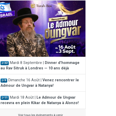
Mardi 8 Septembre |
Dinner d'hommage
J-32
au Rav Sitruk à Londres — 10 ans déjà
Dimanche 16 Août |
Venez rencontrer le
J-9
Admour de Ungvar à Natanya!
Mardi 18 Août |
Le Admour de Ungvar
J-11
recevra en plein Kikar de Natanya à Alonzo!
Voir tous les événements à venir