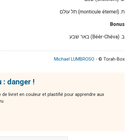
תל עולם
(monticule éternel) .
ת
Bonus
באר שבע
(Béèr-Chéva) .
ב
Michael LUMBROSO
- © Torah-Box
u : danger !
de livret en couleur et plastifié pour apprendre aux
eu.