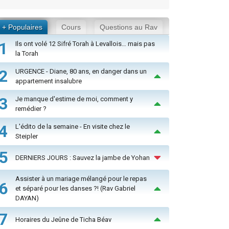
+ Populaires
Cours
Questions au Rav
1
Ils ont volé 12 Sifré Torah à Levallois… mais pas
la Torah
2
URGENCE - Diane, 80 ans, en danger dans un
appartement insalubre
3
Je manque d'estime de moi, comment y
remédier ?
4
L'édito de la semaine - En visite chez le
Steipler
5
DERNIERS JOURS : Sauvez la jambe de Yohan
Assister à un mariage mélangé pour le repas
6
et séparé pour les danses ?! (Rav Gabriel
DAYAN)
7
Horaires du Jeûne de Ticha Béav