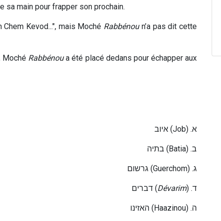
ve sa main pour frapper son prochain.
h Chem Kevod...", mais Moché
Rabbénou
n’a pas dit cette
, Moché
Rabbénou
a été placé dedans pour échapper aux
איוב
(
Job
) .
א
בתיה
(Batia) .
ב
גרשום
(Guerchom) .
ג
דברים
(
Dévarim
) .
ד
האזינו
(Haazinou) .
ה