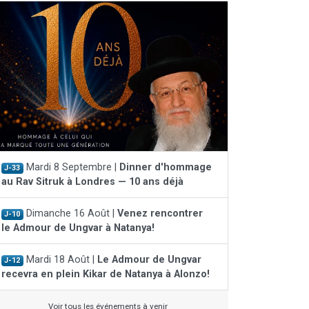
Mardi 8 Septembre |
Dinner d'hommage
J-33
au Rav Sitruk à Londres — 10 ans déjà
Dimanche 16 Août |
Venez rencontrer
J-10
le Admour de Ungvar à Natanya!
Mardi 18 Août |
Le Admour de Ungvar
J-12
recevra en plein Kikar de Natanya à Alonzo!
Voir tous les événements à venir