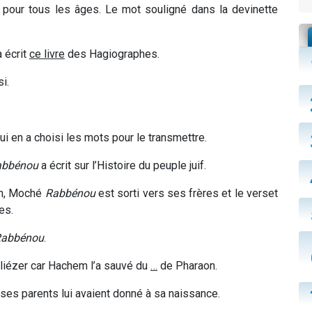
s pour tous les âges. Le mot souligné dans la devinette
a écrit
ce livre
des Hagiographes.
i.
ui en a choisi les mots pour le transmettre.
abbénou
a écrit sur l’Histoire du peuple juif.
aon, Moché
Rabbénou
est sorti vers ses frères et le verset
ces
.
abbénou
.
liézer car Hachem l’a sauvé du
…
de Ph
a
raon.
ses parents lui avaient donné à sa naissance.