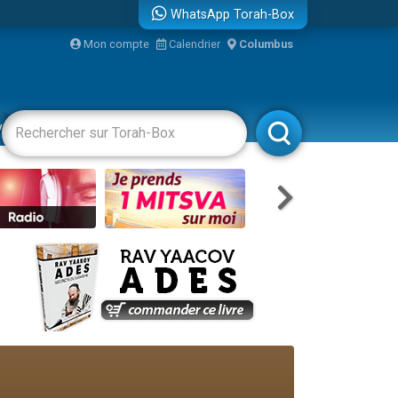
WhatsApp Torah-Box
Mon compte
Calendrier
Columbus
vertissements
Livres
Rabbanim
travers le temps