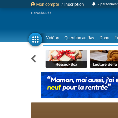
Mon compte
/
Inscription
2 personnes 
13 personnes
Paracha Réé
12 nouve
30 perso
Il reste 
Vidéos
Question au Rav
Dons
F
3 personnes 
2 personnes 
3 personnes 
2 nouvel
8 personn
Nouvelle émis
61 personnes
Il reste 
Ariel vient 
Nathaniel vi