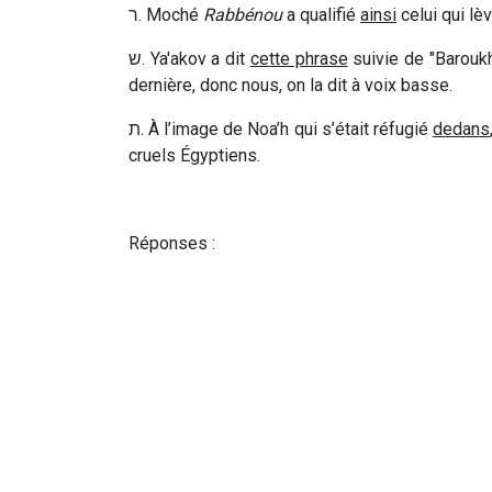
ר
.
Moché
Rabbénou
a qualifié
ainsi
celui qui lè
ש
.
Ya'akov a dit
cette phrase
suivie de "Barouk
dernière, donc nous, on la dit à voix basse.
ת
.
À l’image de Noa’h qui s’était réfugié
dedans
cruels Égyptiens.
Réponses :