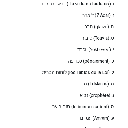
וירא בסבלותם
(il a vu leurs fardeaux) .
ו
ז' אדר
(7 Adar) .
ז
חרב
(glaive) .
ח
טוביה
(Touvia) .
ט
יוכבד
(Yokhévéd) .
י
ככד פה
(bégaiement) .
כ
לוחות הברית
(les Tables de la Loi) .
ל
מן
(la Manne) .
מ
נביא
(prophète) .
נ
סנה בוער
(le buisson ardent) .
ס
עמרם
(Amram) .
ע