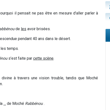
pourquoi il pensait ne pas être en mesure d’aller parler à
abbénou
de
les
avoir brisées.
escendue pendant 40 ans dans le désert.
 les temps.
énou
s’est faite par
cette scène
.
divine à travers une vision trouble, tandis que Moché
m.
 la
…
de Moché
Rabbénou
.