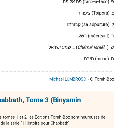
פה אל פה
(face-à-face) .
פ
ציפורה
(Tsipora) .
צ
קבורתו
(sa sépulture) .
ק
רשע
(mécréant) .
ר
שמע ישראל ...
(
Chéma' Israël
…) .
ש
תיבה
(arche) .
ת
Michael LUMBROSO
- © Torah-Box
habbath, Tome 3 (Binyamin
s tomes 1 et 2, les Editions Torah-Box sont heureuses de
e la série "1 Histoire pour Chabbath".