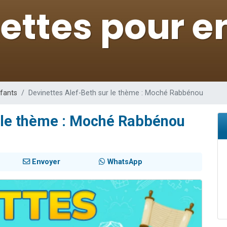
es viennent de faire un don pour 5 enfants déjà orphelins risquent de perdre
es viennent de faire un don pour Reloger Rivka, 6 enfants, victime de violences
 viennent de demander une bénédiction
49 places pour étudier en groupe sur Zoom
es viennent de faire un don pour Diane, 80 ans, dans un appartement insalub
nfants
Devinettes Alef-Beth sur le thème : Moché Rabbénou
r le thème : Moché Rabbénou
Envoyer
WhatsApp