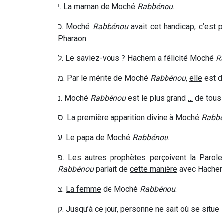
י
.
La maman
de Moché
Rabbénou
.
כ
.
Moché
Rabbénou
avait
cet handicap
, c’est 
Pharaon.
ל
.
Le saviez-vous ? Hachem a félicité Moché
R
מ
.
Par le mérite de Moché
Rabbénou
,
elle
est d
נ
.
Moché
Rabbénou
est le plus grand
…
de tous
ס
.
La première apparition divine à Moché
Rabb
ע
.
Le papa
de Moché
Rabbénou
.
פ
.
Les autres prophètes perçoivent la Parole 
Rabbénou
parlait de
cette manière
avec Hache
צ
.
La femme
de Moché
Rabbénou
.
ק
.
Jusqu’à ce jour, personne ne sait où se situe