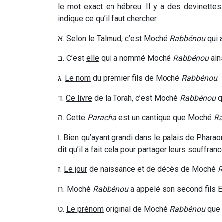
le mot exact en hébreu. Il y a des devinette
indique ce qu’il faut chercher.
א
. Selon le Talmud, c’est Moché
Rabbénou
qui 
ב
. C’est
elle
qui a nommé Moché
Rabbénou
ains
ג
.
Le nom
du premier fils de Moché
Rabbénou
.
ד
.
Ce livre
de la Torah, c’est
Moché
Rabbénou
q
ה
.
Cette
Paracha
est un cantique que Moché
R
ו
. Bien qu’ayant grandi dans le palais de Phar
dit qu’il a fait
cela
pour partager leurs souffran
ז
.
Le jour
de naissance et de décès de Moché
R
ח
.
Moché
Rabbénou
a appelé son second fils E
ט
.
Le prénom
original de Moché
Rabbénou
que 