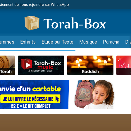
viennent de nous rejoindre sur WhatsApp
 viennent de demander une bénédiction
lles musiques dans Torah-Box Music
nnes viennent de faire un don pour Sauvez la jambe de Yohan
49 places pour étudier en groupe sur Zoom
emmes
Enfants
Etude sur Texte
Musique
Paracha
Di
viennent de nous rejoindre sur WhatsApp
viennent de nous rejoindre sur WhatsApp
viennent de nous rejoindre sur WhatsApp
les musiques dans Torah-Box Music
es viennent de faire un don pour Tsédaka : pauvres d'Israel
sion radio : Visions de grandeur n°104 : Le Chabbath et le Birkat Hamazone à 
 viennent de demander une bénédiction
49 places pour étudier en groupe sur Zoom
de donner son Maasser
ent de donner son Maasser