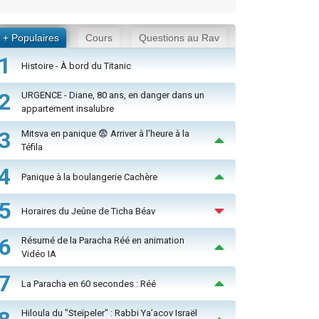
+ Populaires
Cours
Questions au Rav
1
Histoire - À bord du Titanic
2
URGENCE - Diane, 80 ans, en danger dans un
appartement insalubre
3
Mitsva en panique 😨 Arriver à l'heure à la
Téfila
4
Panique à la boulangerie Cachère
5
Horaires du Jeûne de Ticha Béav
6
Résumé de la Paracha Réé en animation
Vidéo IA
7
La Paracha en 60 secondes : Réé
Hiloula du "Steïpeler" : Rabbi Ya’acov Israël