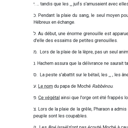
י
. ... tandis que les
...
juifs s'amusaient avec elle
כ
. Pendant la plaie du sang, le seul moyen pou
Hébreux en échange.
ל
. Au début, une énorme grenouille est apparu
d'elle des essaims de petites grenouilles.
מ
. Lors de la plaie de la lèpre, pas un seul ani
נ
. Hachem assura que la délivrance ne saurait ta
ס
. La peste s'abattit sur le bétail, les
...
, les ân
ע
.
Le nom
du papa de Moché
Rabbénou
.
פ
.
Ce végétal
ainsi que l'orge ont été frappés lor
צ
. Lors de la plaie de la grêle, Pharaon a admis 
peuple sont les coupables.
ק
. Les
Bné Israël
n'ont pas écouté Moché à ca