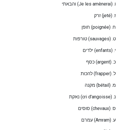
והבאתי
(Je les amènerai) .
ו
זרק
(jeté) .
ז
חופן
(poignée) .
ח
טורפות
(sauvages) .
ט
ילדים
(enfants) .
י
כסף
(argent) .
כ
להכות
(frapper) .
ל
מקנה
(bétail) .
מ
נאקת
(cri d'angoisse) .
נ
סוסים
(chevaux) .
ס
עמרם
(Amram) .
ע