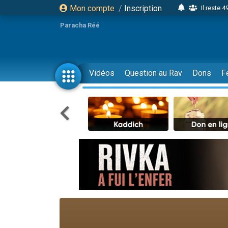
Mon compte
/
Inscription
Il reste 
16 person
Paracha Réé
2 personnes 
6 personnes 
4 personn
Vidéos
Question au Rav
Dons
F
2 personn
17 personnes
4 personnes 
Il reste 
Eva vient de
4 personnes 
3 personnes 
Odaya vient 
3 personn
2 personnes 