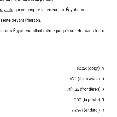
frayants
qui ont inspiré la terreur aux Égyptiens.
résenté devant Pharaon.
ons des Égyptiens allant même jusqu'à se jeter dans leurs
אצבע
(doigt) .
א
בלע
(il les avala) .
ב
גבולות
(frontières) .
ג
דבר
(la peste) .
ד
הקשה
(endurci) .
ה