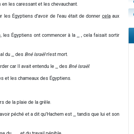
s en les caressant et les chevauchant.
r les Égyptiens d'avoir de l'eau était de donner
cela
aux
e, les Égyptiens ont commencer à la
...
, cela faisait sortir
mal du
...
des
Bné Israël
n'est mort.
rder car Il avait entendu le
...
des
Bné Israël
.
es et les chameaux des Égyptiens.
s de la plaie de la grêle.
avoir péché et a dit
qu'Hachem est
...
tandis que lui et son
use du
... ...
et du travail pénible.