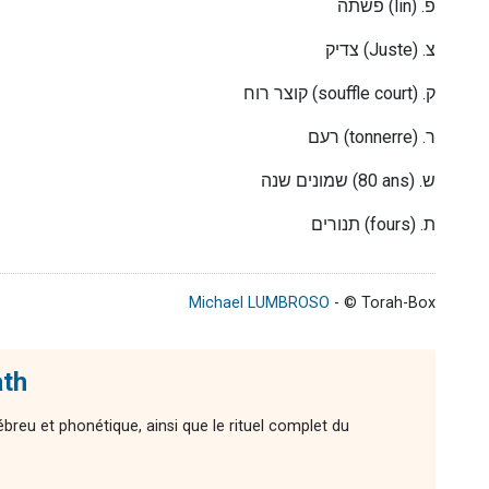
פשתה
(lin) .
פ
צדיק
(Juste) .
צ
קוצר רוח
(souffle court) .
ק
רעם
(tonnerre) .
ר
שמונים שנה
(80 ans) .
ש
תנורים
(fours) .
ת
Michael LUMBROSO
- © Torah-Box
ath
reu et phonétique, ainsi que le rituel complet du