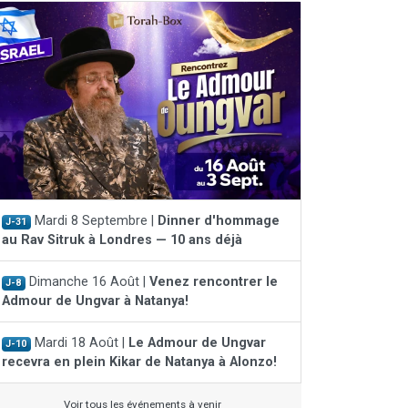
Mardi 8 Septembre |
Dinner d'hommage
J-31
au Rav Sitruk à Londres — 10 ans déjà
Dimanche 16 Août |
Venez rencontrer le
J-8
Admour de Ungvar à Natanya!
Mardi 18 Août |
Le Admour de Ungvar
J-10
recevra en plein Kikar de Natanya à Alonzo!
Voir tous les événements à venir