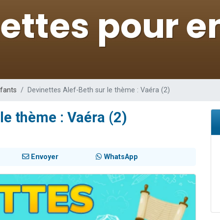
 viennent de demander une bénédiction
nnes viennent de faire un don pour Sauvez la jambe de Yohan
49 places pour étudier en groupe sur Zoom
lles musiques dans Torah-Box Music
 viennent de demander une bénédiction
nfants
Devinettes Alef-Beth sur le thème : Vaéra (2)
le thème : Vaéra (2)
Envoyer
WhatsApp