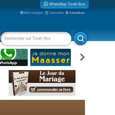
WhatsApp Torah-Box
bre
Mon compte
Calendrier
Columbus
...
vertissements
Livres
Rabbanim