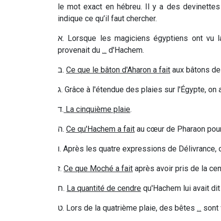
le mot exact en hébreu. Il y a des devinette
indique ce qu’il faut chercher.
א
. Lorsque les magiciens égyptiens ont vu 
provenait du
...
d'Hachem.
ב
.
Ce que le bâton d'Aharon a fait
aux bâtons de
ג
. Grâce à l'étendue des plaies sur l'Égypte, on
ד
.
La cinquième plaie
.
ה
.
Ce qu'Hachem a fait
au cœur de Pharaon pour 
ו
. Après les quatre expressions de Délivrance, 
ז
.
Ce que Moché a fait
après avoir pris de la cen
ח
.
La quantité de cendre
qu'Hachem lui avait dit
ט
. Lors de la quatrième plaie, des bêtes
...
sont 