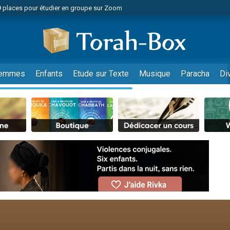
49 places pour étudier en groupe sur Zoom
nes viennent de faire un don pour Diane, 80 ans, dans un appartement insalu
viennent de nous rejoindre sur WhatsApp
viennent de nous rejoindre sur WhatsApp
es viennent de faire un don pour Reloger Rivka, 6 enfants, victime de violences
emmes
Enfants
Etude sur Texte
Musique
Paracha
Di
es viennent de faire un don pour 1 Journée de Vacances Pour les Enfants
 viennent de demander une bénédiction
viennent de nous rejoindre sur WhatsApp
49 places pour étudier en groupe sur Zoom
 donner son Maasser
viennent de nous rejoindre sur WhatsApp
viennent de nous rejoindre sur WhatsApp
de donner son Maasser
es viennent de faire un don pour 5 jours de vacances aux Orphelins
viennent de nous rejoindre sur WhatsApp