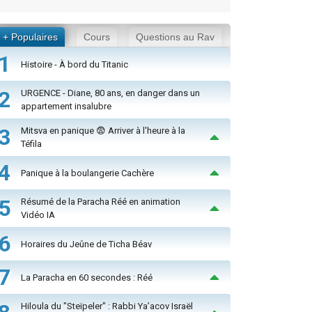
+ Populaires
Cours
Questions au Rav
1
Histoire - À bord du Titanic
2
URGENCE - Diane, 80 ans, en danger dans un
appartement insalubre
3
Mitsva en panique 😨 Arriver à l'heure à la
Téfila
4
Panique à la boulangerie Cachère
5
Résumé de la Paracha Réé en animation
Vidéo IA
6
Horaires du Jeûne de Ticha Béav
7
La Paracha en 60 secondes : Réé
Hiloula du "Steïpeler" : Rabbi Ya’acov Israël