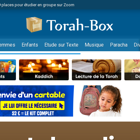
49 places pour étudier en groupe sur Zoom
nes viennent de faire un don pour Diane, 80 ans, dans un appartement insalu
viennent de nous rejoindre sur WhatsApp
viennent de nous rejoindre sur WhatsApp
es viennent de faire un don pour Reloger Rivka, 6 enfants, victime de violences
emmes
Enfants
Etude sur Texte
Musique
Paracha
Di
es viennent de faire un don pour 1 Journée de Vacances Pour les Enfants
 viennent de demander une bénédiction
viennent de nous rejoindre sur WhatsApp
49 places pour étudier en groupe sur Zoom
 donner son Maasser
viennent de nous rejoindre sur WhatsApp
viennent de nous rejoindre sur WhatsApp
de donner son Maasser
es viennent de faire un don pour 5 jours de vacances aux Orphelins
viennent de nous rejoindre sur WhatsApp