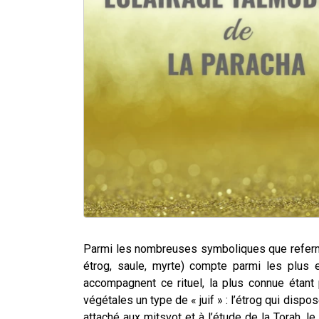
Parmi les nombreuses symboliques que referme
étrog, saule, myrte) compte parmi les plus 
accompagnent ce rituel, la plus connue étan
végétales un type de « juif » :
l’étrog qui dispo
attaché aux mitsvot et à l’étude de la Torah, 