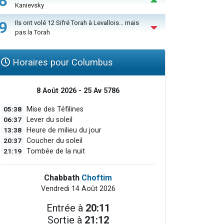
8
Kanievsky
9
Ils ont volé 12 Sifré Torah à Levallois… mais
pas la Torah
Horaires pour Columbus
8 Août 2026 - 25 Av 5786
05:38
Mise des Téfilines
06:37
Lever du soleil
13:38
Heure de milieu du jour
20:37
Coucher du soleil
21:19
Tombée de la nuit
Chabbath
Choftim
Vendredi 14 Août 2026
Entrée à
20:11
Sortie à
21:12