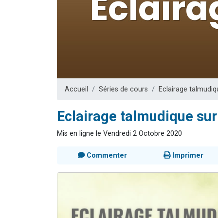
13 personnes
30 perso
Il reste 
12 nouve
29 personnes
Accueil
Séries de cours
Eclairage talmudiq
Eclairage talmudique sur 
Mis en ligne le Vendredi 2 Octobre 2020
Commenter
Imprimer