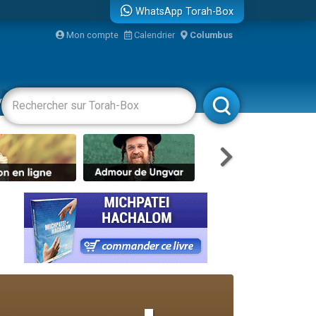
WhatsApp Torah-Box
bre
Mon compte
Calendrier
Columbus
...
vertissements
Livres
Rabbanim