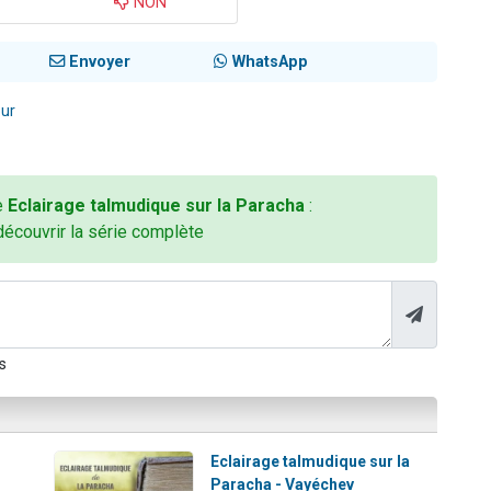
NON
Envoyer
WhatsApp
ur
ie
Eclairage talmudique sur la Paracha
:
découvrir la série complète
s
Eclairage talmudique sur la
Paracha - Vayéchev