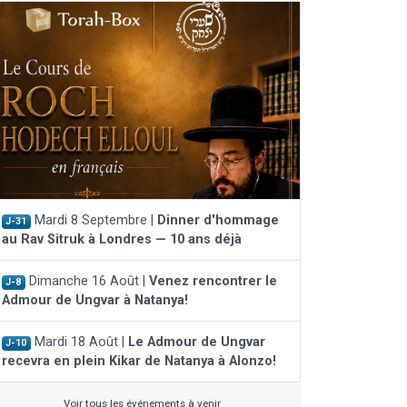
Mardi 8 Septembre |
Dinner d'hommage
J-31
au Rav Sitruk à Londres — 10 ans déjà
Dimanche 16 Août |
Venez rencontrer le
J-8
Admour de Ungvar à Natanya!
Mardi 18 Août |
Le Admour de Ungvar
J-10
recevra en plein Kikar de Natanya à Alonzo!
Voir tous les événements à venir