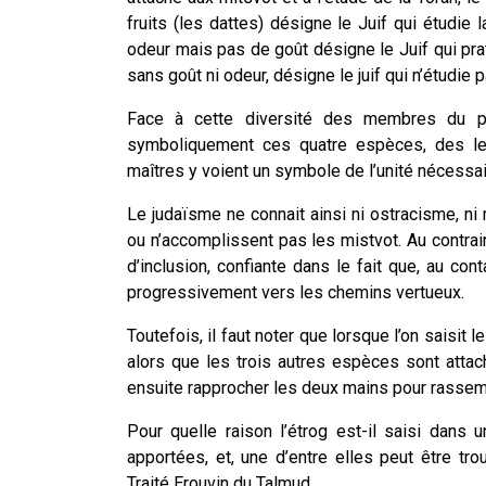
fruits (les dattes) désigne le Juif qui étudie 
odeur mais pas de goût désigne le Juif qui prati
sans goût ni odeur, désigne le juif qui n’étudie 
Face à cette diversité des membres du pe
symboliquement ces quatre espèces, des le
maîtres y voient un symbole de l’unité nécessair
Le judaïsme ne connait ainsi ni ostracisme, ni 
ou n’accomplissent pas les mistvot. Au contra
d’inclusion, confiante dans le fait que, au co
progressivement vers les chemins vertueux.
Toutefois, il faut noter que lorsque l’on saisit
alors que les trois autres espèces sont atta
ensuite rapprocher les deux mains pour rassem
Pour quelle raison l’étrog est-il saisi dans
apportées, et, une d’entre elles peut être t
Traité Erouvin du Talmud.