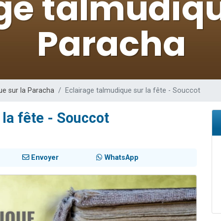
 viennent de demander une bénédiction
nnes viennent de faire un don pour Sauvez la jambe de Yohan
49 places pour étudier en groupe sur Zoom
lles musiques dans Torah-Box Music
 viennent de demander une bénédiction
ue sur la Paracha
Eclairage talmudique sur la fête - Souccot
la fête - Souccot
Envoyer
WhatsApp