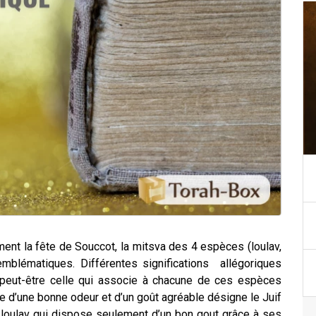
nt la fête de Souccot, la mitsva des 4 espèces (loulav,
emblématiques. Différentes significations allégoriques
t peut-être celle qui associe à chacune de ces espèces
se d’une bonne odeur et d’un goût agréable désigne le Juif
le loulav qui dispose seulement d’un bon gout grâce à ses