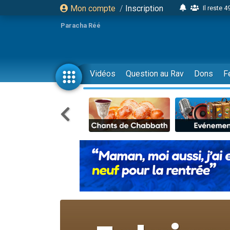
Mon compte
/
Inscription
Il reste 
16 person
Paracha Réé
2 personnes 
6 personnes 
4 personn
Vidéos
Question au Rav
Dons
F
2 personn
17 personnes
4 personnes 
Il reste 
Eva vient de
4 personnes 
3 personnes 
Odaya vient 
3 personn
2 personnes 