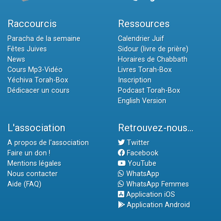
Raccourcis
Ressources
Paracha de la semaine
Calendrier Juif
Fêtes Juives
Sidour (livre de prière)
News
Horaires de Chabbath
Cours Mp3-Vidéo
Livres Torah-Box
Yéchiva Torah-Box
Inscription
Dédicacer un cours
Podcast Torah-Box
English Version
L'association
Retrouvez-nous...
A propos de l'association
Twitter
Faire un don !
Facebook
Mentions légales
YouTube
Nous contacter
WhatsApp
Aide (FAQ)
WhatsApp Femmes
Application iOS
Application Android