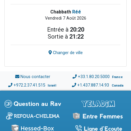
Chabbath
Réé
Vendredi 7 Août 2026
Entrée à
20:20
Sortie à
21:22
Changer de ville
Nous contacter
+33.1.80.20.5000
France
+972.2.37.41.515
+1.437.887.14.93
Israël
Canada