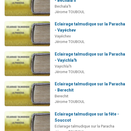
- Béchala'h
Nouvelle émission radio : Visions de grandeur n°104 : Le Chabbath et le Birkat Hamazone à travers le temps
Bechala'h
Jérome TOUBOUL
61 personnes viennent de demander une bénédiction
Ariel vient de donner son Maasser
Eclairage talmudique sur la Paracha
- Vayéchev
Il reste 49 places pour étudier en groupe sur Zoom
Vayéchev
Eva vient de donner son Maasser
Jérome TOUBOUL
Eclairage talmudique sur la Paracha
- Vayichla'h
Vayichla'h
Jérome TOUBOUL
Eclairage talmudique sur la Paracha
- Berechit
Berechit
Jérome TOUBOUL
Eclairage talmudique sur la fête -
Souccot
Eclairage talmudique sur la Paracha