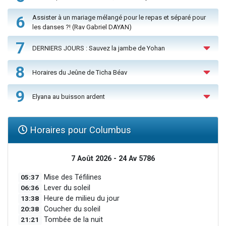
6
Assister à un mariage mélangé pour le repas et séparé pour
les danses ?! (Rav Gabriel DAYAN)
7
DERNIERS JOURS : Sauvez la jambe de Yohan
8
Horaires du Jeûne de Ticha Béav
9
Elyana au buisson ardent
Horaires pour Columbus
7 Août 2026 - 24 Av 5786
05:37
Mise des Téfilines
06:36
Lever du soleil
13:38
Heure de milieu du jour
20:38
Coucher du soleil
21:21
Tombée de la nuit