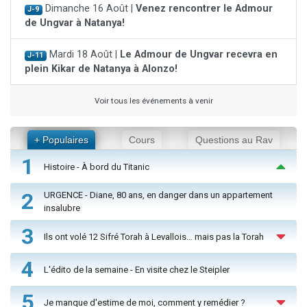
Dimanche 16 Août |
Venez rencontrer le Admour
J-9
de Ungvar à Natanya!
Mardi 18 Août |
Le Admour de Ungvar recevra en
J-11
plein Kikar de Natanya à Alonzo!
Voir tous les événements à venir
+ Populaires
Cours
Questions au Rav
1
Histoire - À bord du Titanic
2
URGENCE - Diane, 80 ans, en danger dans un appartement
insalubre
3
Ils ont volé 12 Sifré Torah à Levallois… mais pas la Torah
4
L'édito de la semaine - En visite chez le Steipler
5
Je manque d'estime de moi, comment y remédier ?