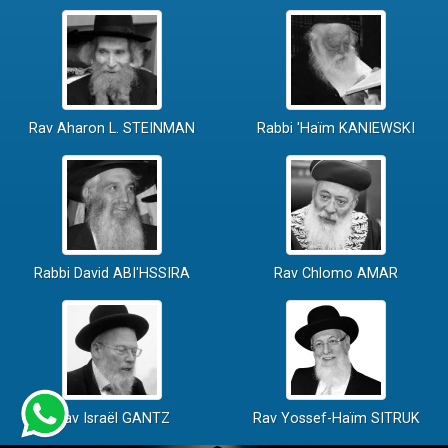
Rav Aharon L. STEINMAN
Rabbi 'Haïm KANIEWSKI
Rabbi David ABI'HSSIRA
Rav Chlomo AMAR
Rav Israël GANTZ
Rav Yossef-Haïm SITRUK