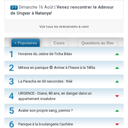
Dimanche 16 Août |
Venez rencontrer le Admour
J-7
de Ungvar à Natanya!
Voir tous les événements à venir
+ Populaires
Cours
Questions au Rav
1
Horaires du Jeûne de Ticha Béav
2
Mitsva en panique 😨 Arriver à l'heure à la Téfila
3
La Paracha en 60 secondes : Réé
4
URGENCE - Diane, 80 ans, en danger dans un
appartement insalubre
5
Avaler son propre sang, permis ?
6
Panique à la boulangerie Cachère