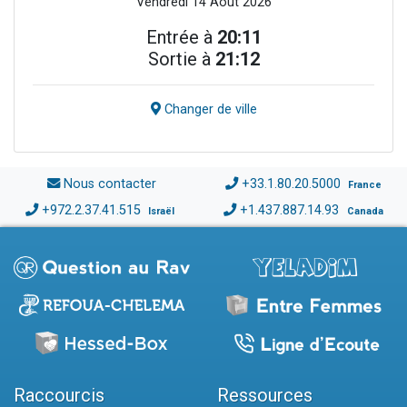
Vendredi 14 Août 2026
Entrée à
20:11
Sortie à
21:12
Changer de ville
Nous contacter
+33.1.80.20.5000
France
+972.2.37.41.515
+1.437.887.14.93
Israël
Canada
Raccourcis
Ressources