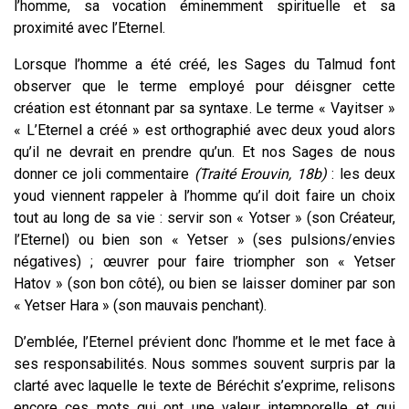
l’homme, sa vocation éminemment spirituelle et sa
proximité avec l’Eternel.
Lorsque l’homme a été créé, les Sages du Talmud font
observer que le terme employé pour déisgner cette
création est étonnant par sa syntaxe. Le terme « Vayitser »
« L’Eternel a créé » est orthographié avec deux youd alors
qu’il ne devrait en prendre qu’un. Et nos Sages de nous
donner ce joli commentaire
(Traité Erouvin, 18b)
: les deux
youd viennent rappeler à l’homme qu’il doit faire un choix
tout au long de sa vie : servir son « Yotser » (son Créateur,
l’Eternel) ou bien son « Yetser » (ses pulsions/envies
négatives) ; œuvrer pour faire triompher son « Yetser
Hatov » (son bon côté), ou bien se laisser dominer par son
« Yetser Hara » (son mauvais penchant).
D’emblée, l’Eternel prévient donc l’homme et le met face à
ses responsabilités. Nous sommes souvent surpris par la
clarté avec laquelle le texte de Béréchit s’exprime, relisons
encore ces mots qui ont une valeur intemporelle et qui