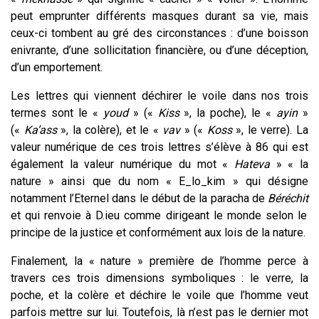
peut emprunter différents masques durant sa vie, mais
ceux-ci tombent au gré des circonstances : d’une boisson
enivrante, d’une sollicitation financière, ou d’une déception,
d’un emportement.
Les lettres qui viennent déchirer le voile dans nos trois
termes sont le «
youd
» («
Kiss
», la poche), le «
ayin
»
(«
Ka’ass
», la colère), et le «
vav
» («
Koss
», le verre). La
valeur numérique de ces trois lettres s’élève à 86 qui est
également la valeur numérique du mot «
Hateva
» « la
nature » ainsi que du nom « E_lo_kim » qui désigne
notamment l’Eternel dans le début de la paracha de
Béréchit
et qui renvoie à D.ieu comme dirigeant le monde selon le
principe de la justice et conformément aux lois de la nature.
Finalement, la « nature » première de l’homme perce à
travers ces trois dimensions symboliques : le verre, la
poche, et la colère et déchire le voile que l’homme veut
parfois mettre sur lui. Toutefois, là n’est pas le dernier mot