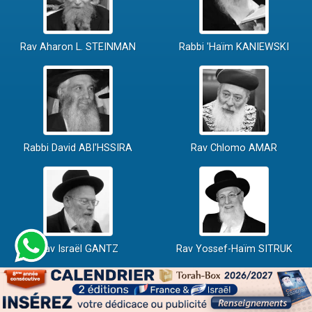
Rav Aharon L. STEINMAN
Rabbi 'Haïm KANIEWSKI
Rabbi David ABI'HSSIRA
Rav Chlomo AMAR
Rav Israël GANTZ
Rav Yossef-Haïm SITRUK