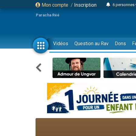
Mon compte
/
Inscription
6 personnes 
4 personn
Paracha Réé
2 personn
17 personnes
4 personnes 
Vidéos
Question au Rav
Dons
F
Il reste 
23 person
Eva vient de
4 personnes 
3 personnes 
3 personn
Odaya vient 
13 personnes
2 personnes 
30 perso