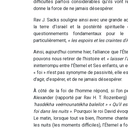
difficultés parfois considérables qu’ils vont 
donne la force de ne jamais désespérer.
Rav J. Sacks souligne ainsi avec une grande acui
la terre d’Israël et la postérité spirituel
questionnements fondamentaux pour le 
particulièrement,
« les espoirs et les craintes d
Ainsi, aujourd'hui comme hier, l’alliance que l’Ét
pouvons nous retirer de l’histoire et
« laisser l
ininterrompu entre l’Éternel et Ses enfants, un 
« foi » n'est pas synonyme de passivité, elle es
d'agir, d’espérer, et de ne jamais désespérer.
À côté de la foi de l’homme répond, si l’on pe
Alexander (rapporté par Rav H. T. Rozenberg
‘hasdékha veémounatékha baleilot » « Qu’il es
foi dans les nuits »
. Pourquoi le roi David évoq
Le matin, lorsque tout va bien, l’homme chante
les nuits (les moments difficiles), l’Éternel a 