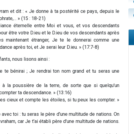
Avram et dit : « Je donne à ta postérité ce pays, depuis le
phrate,… » (15 : 18-21)
liance éternelle entre Moi et vous, et vos descendants
pour être votre D.ieu et le D.ieu de vos descendants après
es maintenant étranger, Je te le donnerai comme une
ance après toi, et Je serai leur D.ieu. » (17:7-8)
ants, nous lisons ainsi :
e te bénirai ; Je rendrai ton nom grand et tu seras une
à la poussière de la terre, de sorte que si quelqu'un
 compter ta descendance. » (13:16)
les cieux et compte les étoiles, si tu peux les compter. »
ue avec toi : tu seras le père d'une multitude de nations. On
raham, car Je t'ai établi père d'une multitude de nations.