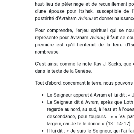
haut-lieu de pèlerinage et de recueillement pou
d’une épouse pour Its'hak, susceptible de l
postérité d’Avraham
Avinou
et donner naissance
Pour comprendre, l’enjeu spirituel qui se n
représente pour Avraham
Avinou
, il faut se s
première est qu’il hériterait de la terre d
nombreuse.
C’est ainsi, comme le note Rav J. Sacks, que
dans le texte de la Genèse.
Tout d’abord, concernant la terre, nous pouvons 
Le Seigneur apparut à Avram et lui dit : «
Le Seigneur dit à Avram, après que Loth 
regarde au nord, au sud, à l'est et à l'oues
descendance, pour toujours... » « Va, p
largeur, car Je te le donne ». (13 : 14-17)
Il lui dit : « Je suis le Seigneur, qui t'ai