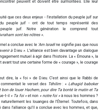
rencontrer peuvent et doivent être surmontées. Elle leur
té que ces deux enjeux - l’installation du peuple juif sur
le du peuple juif - ont de tout temps représenté des
peuple juif. Notre génération le comprend tout
'Avraham sont les nôtres ».
ernel a conclue avec le
'Am Israël
ne signifie pas que nous
'avenir à
D.ieu
»
. L'alliance est bien davantage un dialogue
engagement mutuel à agir dans l’histoire. La « Émouna », la
t avant tout une certaine forme de « courage », le courage
ut dire, la « foi » de D.ieu. C’est ainsi que le Rabbi de
) commentait le verset des
Téhilim
: «
Léhagid baboker
t bon de louer Hachem, pour dire Ta bonté le matin et Ta
ue-t-il
« Ta foi »
et non
« notre foi »
à nous les hommes ?
 naturellement les louanges de l’Éternel. Toutefois, dans
foi dans l’alliance qu’Il a conclue avec les hommes, et que,