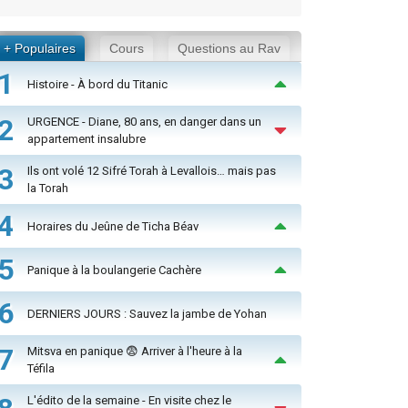
+ Populaires
Cours
Questions au Rav
1
Histoire - À bord du Titanic
2
URGENCE - Diane, 80 ans, en danger dans un
appartement insalubre
3
Ils ont volé 12 Sifré Torah à Levallois… mais pas
la Torah
4
Horaires du Jeûne de Ticha Béav
5
Panique à la boulangerie Cachère
6
DERNIERS JOURS : Sauvez la jambe de Yohan
7
Mitsva en panique 😨 Arriver à l'heure à la
Téfila
L'édito de la semaine - En visite chez le