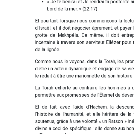
« Je te bénirai et Je rendrai ta postérité
bord de la mer. » (22:17)
Et pourtant, lorsque nous commençons la lectu
d’Israël, et il doit négocier âprement, et payer
grotte de Makhpéla. De même, il doit entrep
incertaine à travers son serviteur Eliézer pour 
de la lignée.
Comme nous le voyons, dans la Torah, les prom
d’être un acteur dynamique et engagé de sa vie.
le réduit à être une marionnette de son histoi
La Torah exhorte au contraire les hommes à dép
permettre aux promesses de l’Éternel de deveni
Et de fait, avec l’aide d’Hachem, la descen
l’histoire de l’humanité, et elle héritera de l
soutenus, grâce à une volonté « un Ratson » in
divine a ceci de spécifique : elle donne aux hom