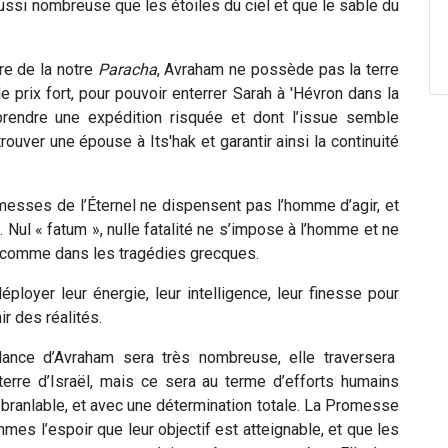
 aussi nombreuse que les étoiles du ciel et que le sable du
re de la notre
Paracha
, Avraham ne possède pas la terre
 le prix fort, pour pouvoir enterrer Sarah à 'Hévron dans la
rendre une expédition risquée et dont l’issue semble
trouver une épouse à Its'hak et garantir ainsi la continuité
esses de l’Éternel ne dispensent pas l’homme d’agir, et
 Nul « fatum », nulle fatalité ne s’impose à l’homme et ne
re comme dans les tragédies grecques.
loyer leur énergie, leur intelligence, leur finesse pour
r des réalités.
dance d’Avraham sera très nombreuse, elle traversera
a terre d’Israël, mais ce sera au terme d’efforts humains
ébranlable, et avec une détermination totale. La Promesse
mes l’espoir que leur objectif est atteignable, et que les