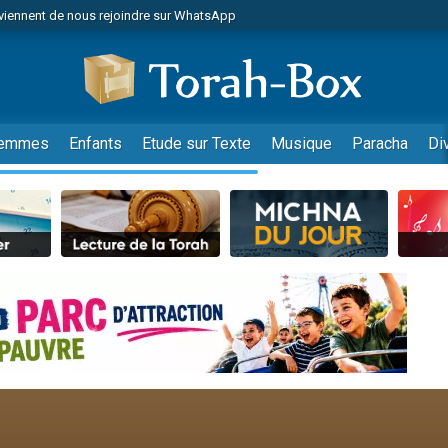
viennent de nous rejoindre sur WhatsApp
es viennent de faire un don pour Reloger Rivka, 6 enfants, victime de violences
es viennent de faire un don pour 1 Journée de Vacances Pour les Enfants
 viennent de demander une bénédiction
viennent de nous rejoindre sur WhatsApp
emmes
Enfants
Etude sur Texte
Musique
Paracha
Di
49 places pour étudier en groupe sur Zoom
nes viennent de faire un don pour Diane, 80 ans, dans un appartement insalu
 donner son Maasser
viennent de nous rejoindre sur WhatsApp
viennent de nous rejoindre sur WhatsApp
es viennent de faire un don pour 5 jours de vacances aux Orphelins
de donner son Maasser
 viennent de demander une bénédiction
viennent de nous rejoindre sur WhatsApp
nnes viennent de faire un don pour Sauvez la jambe de Yohan