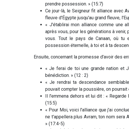
prendre possession. » (15:7)
Ce jour-là, le Seigneur fit alliance avec 
fleuve d'Égypte jusqu'au grand fleuve, l'Eu
« J'établirai mon alliance comme une al
après vous, pour les générations à venir, 
vous. Tout le pays de Canaan, où tu 
possession éternelle, à toi et à ta descend
Ensuite, concernant la promesse d'avoir des enf
« Je ferai de toi une grande nation et J
bénédiction. » (12 : 2)
« Je rendrai ta descendance semblable 
pouvait compter la poussière, on pourrait
Il l'emmena dehors et lui dit : « Regarde 
(15:5)
« Pour Moi, voici l'alliance que j'ai concl
ne t'appellera plus Avram, ton nom sera Av
» (17:4-5)