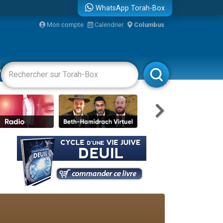
WhatsApp Torah-Box
...
Mon compte
Calendrier
Columbus
vertissements
Livres
Rabbanim
bre