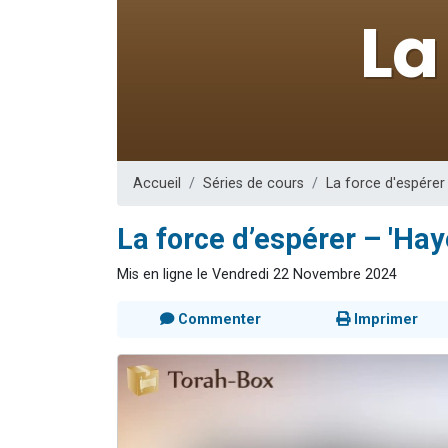
Il reste 
12 nouve
3 personnes 
2 personnes 
2 personnes 
Accueil
Séries de cours
La force d'espérer
La force d’espérer – 'Ha
Mis en ligne le Vendredi 22 Novembre 2024
Commenter
Imprimer