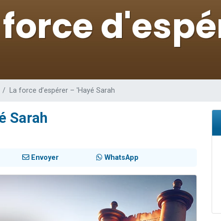
49 places pour étudier en groupe sur Zoom
lles musiques dans Torah-Box Music
viennent de nous rejoindre sur WhatsApp
viennent de nous rejoindre sur WhatsApp
viennent de nous rejoindre sur WhatsApp
La force d’espérer – 'Hayé Sarah
yé Sarah
Envoyer
WhatsApp