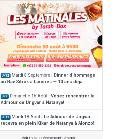
Mardi 8 Septembre |
Dinner d'hommage
J-32
au Rav Sitruk à Londres — 10 ans déjà
Dimanche 16 Août |
Venez rencontrer le
J-9
Admour de Ungvar à Natanya!
Mardi 18 Août |
Le Admour de Ungvar
J-11
recevra en plein Kikar de Natanya à Alonzo!
Voir tous les événements à venir