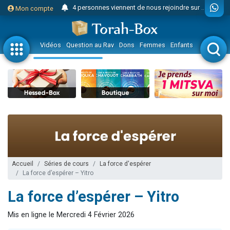
4 personnes viennent de nous rejoindre sur WhatsApp
Mon compte
3 personnes viennent de nous rejoindre sur WhatsApp
Odaya vient de donner son Maasser
Vidéos
Question au Rav
Dons
Femmes
Enfants
Etude sur 
3 personnes viennent de faire un don pour 5 jours de vacances aux Orphelins
3 personnes viennent de faire un don pour Diane, 80 ans, dans un appartement insalubre
13 personnes viennent de demander une bénédiction
2 personnes viennent de nous rejoindre sur WhatsApp
30 personnes viennent de faire un don pour Sauvez la jambe de Yohan
Il reste 49 places pour étudier en groupe sur Zoom
12 nouvelles musiques dans Torah-Box Music
3 personnes viennent de nous rejoindre sur WhatsApp
Accueil
Séries de cours
La force d'espérer
La force d’espérer – Yitro
2 personnes viennent de nous rejoindre sur WhatsApp
La force d’espérer – Yitro
3 personnes viennent de nous rejoindre sur WhatsApp
2 nouvelles musiques dans Torah-Box Music
Mis en ligne le Mercredi 4 Février 2026
8 personnes viennent de faire un don pour Tsédaka : pauvres d'Israel