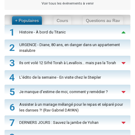
Voir tous les événements à venir
+ Populaires
Cours
Questions au Rav
1
Histoire - À bord du Titanic
2
URGENCE - Diane, 80 ans, en danger dans un appartement
insalubre
3
Ils ont volé 12 Sifré Torah à Levallois… mais pas la Torah
4
L'édito de la semaine - En visite chez le Steipler
5
Je manque d'estime de moi, comment y remédier ?
6
Assister à un mariage mélangé pour le repas et séparé pour
les danses ?! (Rav Gabriel DAYAN)
7
DERNIERS JOURS : Sauvez la jambe de Yohan