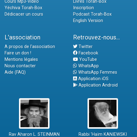
Cours Mp3-Vidéo
Livres Torah-Box
Yéchiva Torah-Box
Inscription
Dédicacer un cours
Podcast Torah-Box
English Version
L'association
Retrouvez-nous...
A propos de l'association
Twitter
Faire un don !
Facebook
Mentions légales
YouTube
Nous contacter
WhatsApp
Aide (FAQ)
WhatsApp Femmes
Application iOS
Application Android
Rav Aharon L. STEINMAN
Rabbi 'Haïm KANIEWSKI