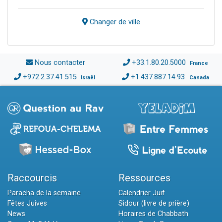
Changer de ville
Nous contacter
+33.1.80.20.5000
France
+972.2.37.41.515
+1.437.887.14.93
Israël
Canada
Raccourcis
Ressources
Paracha de la semaine
Calendrier Juif
Fêtes Juives
Sidour (livre de prière)
News
Horaires de Chabbath