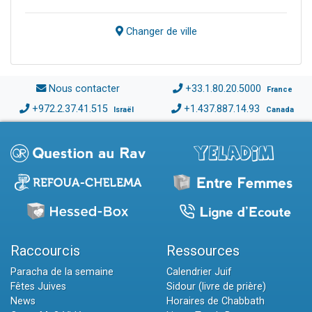
Changer de ville
Nous contacter
+33.1.80.20.5000
France
+972.2.37.41.515
+1.437.887.14.93
Israël
Canada
Raccourcis
Ressources
Paracha de la semaine
Calendrier Juif
Fêtes Juives
Sidour (livre de prière)
News
Horaires de Chabbath