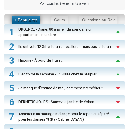
Voir tous les événements à venir
+ Populaires
Cours
Questions au Rav
1
URGENCE - Diane, 80 ans, en danger dans un
appartement insalubre
2
Ils ont volé 12 Sifré Torah à Levallois… mais pas la Torah
3
Histoire - À bord du Titanic
4
L'édito de la semaine - En visite chez le Steipler
5
Je manque d'estime de moi, comment y remédier ?
6
DERNIERS JOURS : Sauvez la jambe de Yohan
7
Assister à un mariage mélangé pour le repas et séparé
pour les danses ?! (Rav Gabriel DAYAN)