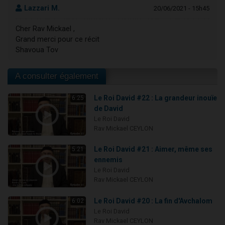
Lazzari M.
20/06/2021 - 15h45
Cher Rav Mickael ,
Grand merci pour ce récit
Shavoua Tov
A consulter également
Le Roi David #22 : La grandeur inouïe
6:25
de David
Le Roi David
Rav Mickael CEYLON
Le Roi David #21 : Aimer, même ses
5:21
ennemis
Le Roi David
Rav Mickael CEYLON
Le Roi David #20 : La fin d'Avchalom
6:02
Le Roi David
Rav Mickael CEYLON