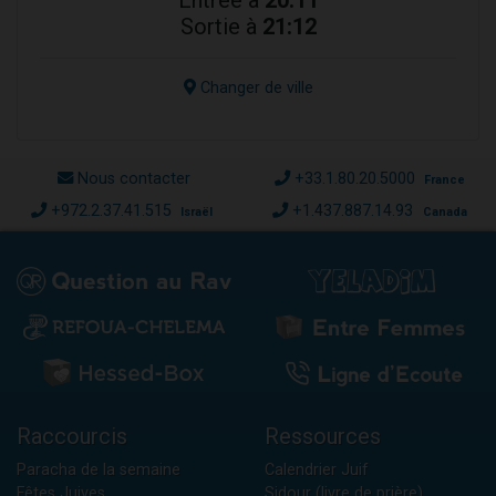
Sortie à
21:12
Changer de ville
Nous contacter
+33.1.80.20.5000
France
+972.2.37.41.515
+1.437.887.14.93
Israël
Canada
Raccourcis
Ressources
Paracha de la semaine
Calendrier Juif
Fêtes Juives
Sidour (livre de prière)