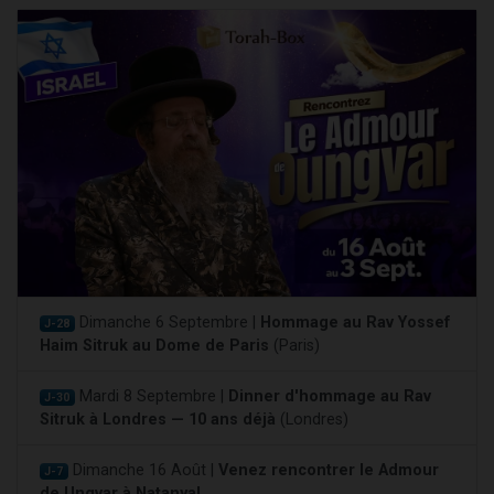
Dimanche 6 Septembre |
Hommage au Rav Yossef
J-28
Haim Sitruk au Dome de Paris
(Paris)
Mardi 8 Septembre |
Dinner d'hommage au Rav
J-30
Sitruk à Londres — 10 ans déjà
(Londres)
Dimanche 16 Août |
Venez rencontrer le Admour
J-7
de Ungvar à Natanya!