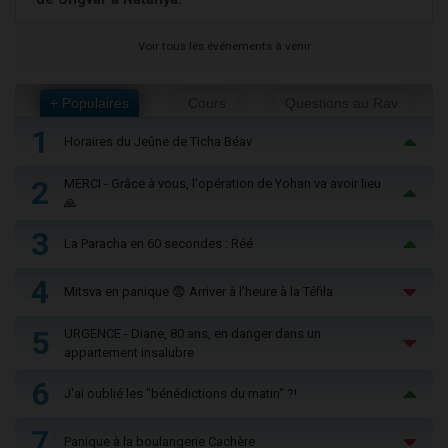
Voir tous les événements à venir
+ Populaires
Cours
Questions au Rav
1
Horaires du Jeûne de Ticha Béav
2
MERCI - Grâce à vous, l'opération de Yohan va avoir lieu
🙏
3
La Paracha en 60 secondes : Réé
4
Mitsva en panique 😨 Arriver à l'heure à la Téfila
5
URGENCE - Diane, 80 ans, en danger dans un
appartement insalubre
6
J'ai oublié les "bénédictions du matin" ?!
7
Panique à la boulangerie Cachère