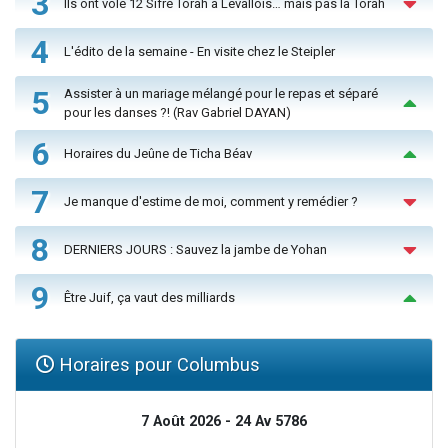
3
Ils ont volé 12 Sifré Torah à Levallois… mais pas la Torah
4
L'édito de la semaine - En visite chez le Steipler
5
Assister à un mariage mélangé pour le repas et séparé
pour les danses ?! (Rav Gabriel DAYAN)
6
Horaires du Jeûne de Ticha Béav
7
Je manque d'estime de moi, comment y remédier ?
8
DERNIERS JOURS : Sauvez la jambe de Yohan
9
Être Juif, ça vaut des milliards
Horaires pour Columbus
7 Août 2026 - 24 Av 5786