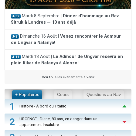
Mardi 8 Septembre |
Dinner d'hommage au Rav
J-32
Sitruk à Londres — 10 ans déjà
Dimanche 16 Août |
Venez rencontrer le Admour
J-9
de Ungvar à Natanya!
Mardi 18 Août |
Le Admour de Ungvar recevra en
J-11
plein Kikar de Natanya à Alonzo!
Voir tous les événements à venir
+ Populaires
Cours
Questions au Rav
1
Histoire - À bord du Titanic
2
URGENCE - Diane, 80 ans, en danger dans un
appartement insalubre