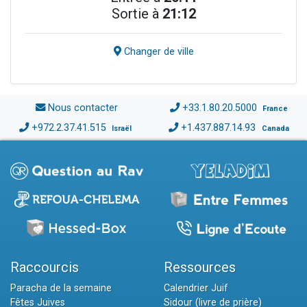
Sortie à
21:12
Changer de ville
Nous contacter
+33.1.80.20.5000
France
+972.2.37.41.515
+1.437.887.14.93
Israël
Canada
Raccourcis
Ressources
Paracha de la semaine
Calendrier Juif
Fêtes Juives
Sidour (livre de prière)