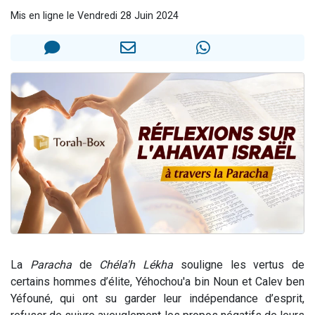
17 personnes viennent de demander une bénédiction
Mis en ligne le Vendredi 28 Juin 2024
4 personnes viennent de nous rejoindre sur WhatsApp
Il reste 49 places pour étudier en groupe sur Zoom
Eva vient de donner son Maasser
Eli vient de donner son Maasser
La
Paracha
de
Chéla'h Lékha
souligne les vertus de
certains hommes d’élite, Yéhochou'a bin Noun et Calev ben
Yéfouné, qui ont su garder leur indépendance d’esprit,