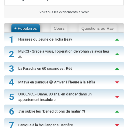
Voir tous les événements à venir
+ Populaires
Cours
Questions au Rav
1
Horaires du Jeûne de Ticha Béav
2
MERCI - Grâce à vous, l'opération de Yohan va avoir lieu
🙏
3
La Paracha en 60 secondes : Réé
4
Mitsva en panique 😨 Arriver à l'heure à la Téfila
5
URGENCE - Diane, 80 ans, en danger dans un
appartement insalubre
6
J'ai oublié les "bénédictions du matin" ?!
7
Panique à la boulangerie Cachère