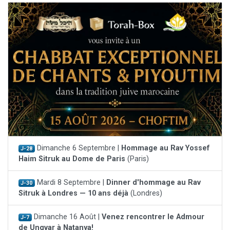
Dimanche 6 Septembre |
Hommage au Rav Yossef
J-28
Haim Sitruk au Dome de Paris
(Paris)
Mardi 8 Septembre |
Dinner d'hommage au Rav
J-30
Sitruk à Londres — 10 ans déjà
(Londres)
Dimanche 16 Août |
Venez rencontrer le Admour
J-7
de Ungvar à Natanya!