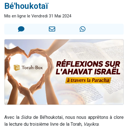
Bé'houkotaï
2 personnes viennent de nous rejoindre sur WhatsApp
2 nouvelles musiques dans Torah-Box Music
Mis en ligne le Vendredi 31 Mai 2024
3 personnes viennent de nous rejoindre sur WhatsApp
8 personnes viennent de faire un don pour Tsédaka : pauvres d'Israel
2 personnes viennent de faire un don pour 1 Journée de Vacances Pour les Enfants
Avec la
Sidra
de Bé’houkotaï, nous nous apprêtons à clore
la lecture du troisième livre de la Torah,
Vayikra
.