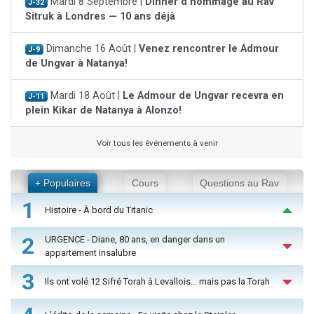
Mardi 8 Septembre |
Dinner d'hommage au Rav
J-32
Sitruk à Londres — 10 ans déjà
Dimanche 16 Août |
Venez rencontrer le Admour
J-9
de Ungvar à Natanya!
Mardi 18 Août |
Le Admour de Ungvar recevra en
J-11
plein Kikar de Natanya à Alonzo!
Voir tous les événements à venir
+ Populaires
Cours
Questions au Rav
1
Histoire - À bord du Titanic
2
URGENCE - Diane, 80 ans, en danger dans un
appartement insalubre
3
Ils ont volé 12 Sifré Torah à Levallois… mais pas la Torah