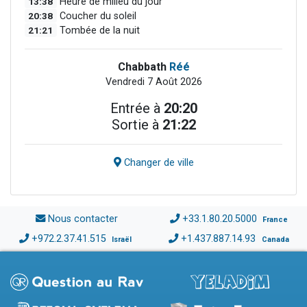
13:38
Heure de milieu du jour
20:38
Coucher du soleil
21:21
Tombée de la nuit
Chabbath
Réé
Vendredi 7 Août 2026
Entrée à
20:20
Sortie à
21:22
Changer de ville
Nous contacter
+33.1.80.20.5000
France
+972.2.37.41.515
+1.437.887.14.93
Israël
Canada