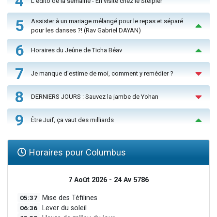
4
L'édito de la semaine - En visite chez le Steipler
5
Assister à un mariage mélangé pour le repas et séparé
pour les danses ?! (Rav Gabriel DAYAN)
6
Horaires du Jeûne de Ticha Béav
7
Je manque d'estime de moi, comment y remédier ?
8
DERNIERS JOURS : Sauvez la jambe de Yohan
9
Être Juif, ça vaut des milliards
Horaires pour Columbus
7 Août 2026 - 24 Av 5786
05:37
Mise des Téfilines
06:36
Lever du soleil