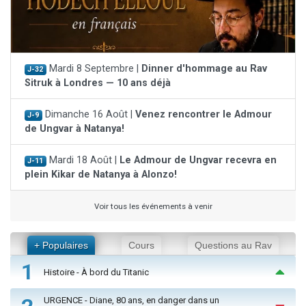
Mardi 8 Septembre |
Dinner d'hommage au Rav
J-32
Sitruk à Londres — 10 ans déjà
Dimanche 16 Août |
Venez rencontrer le Admour
J-9
de Ungvar à Natanya!
Mardi 18 Août |
Le Admour de Ungvar recevra en
J-11
plein Kikar de Natanya à Alonzo!
Voir tous les événements à venir
+ Populaires
Cours
Questions au Rav
1
Histoire - À bord du Titanic
URGENCE - Diane, 80 ans, en danger dans un