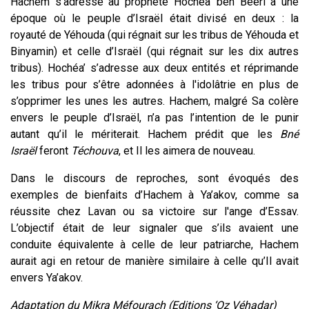
Hachem s’adresse au prophète Hochéa’ ben Beéri à une
époque où le peuple d’Israël était divisé en deux : la
royauté de Yéhouda (qui régnait sur les tribus de Yéhouda et
Binyamin) et celle d’Israël (qui régnait sur les dix autres
tribus). Hochéa’ s’adresse aux deux entités et réprimande
les tribus pour s’être adonnées à l'idolâtrie en plus de
s’opprimer les unes les autres. Hachem, malgré Sa colère
envers le peuple d’Israël, n’a pas l’intention de le punir
autant qu’il le mériterait. Hachem prédit que les
Bné
Israël
feront
Téchouva
, et Il les aimera de nouveau.
Dans le discours de reproches, sont évoqués des
exemples de bienfaits d’Hachem à Ya’akov, comme sa
réussite chez Lavan ou sa victoire sur l'ange d’Essav.
L’objectif était de leur signaler que s’ils avaient une
conduite équivalente à celle de leur patriarche, Hachem
aurait agi en retour de manière similaire à celle qu’Il avait
envers Ya’akov.
Adaptation du Mikra Méfourach (Editions ‘Oz Véhadar)