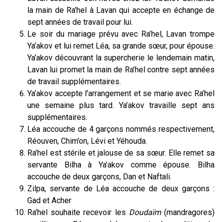
la main de Ra’hel à Lavan qui accepte en échange de
sept années de travail pour lui.
Le soir du mariage prévu avec Ra’hel, Lavan trompe
Ya’akov et lui remet Léa, sa grande sœur, pour épouse.
Ya’akov découvrant la supercherie le lendemain matin,
Lavan lui promet la main de Ra’hel contre sept années
de travail supplémentaires.
Ya’akov accepte l'arrangement
et se marie avec Ra’hel
une semaine plus tard. Ya’akov travaille sept ans
supplémentaires.
Léa accouche de 4 garçons nommés respectivement,
Réouven, Chim’on, Lévi et Yéhouda.
Ra’hel est stérile et jalouse de sa sœur. Elle remet sa
servante Bilha à Ya’akov comme épouse. Bilha
accouche de deux garçons, Dan et Naftali.
Zilpa, servante de Léa accouche de deux garçons :
Gad et Acher
Ra’hel souhaite recevoir les
Doudaïm
(mandragores)