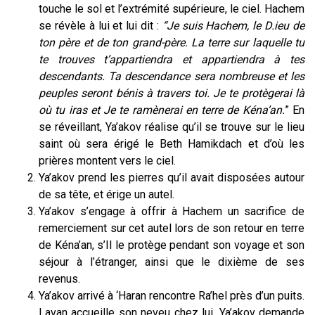
touche le sol et l’extrémité supérieure, le ciel. Hachem
se révèle à lui et lui dit :
“Je suis Hachem, le D.ieu de
ton père et de ton grand-père. La terre sur laquelle tu
te trouves t’appartiendra et appartiendra à tes
descendants. Ta descendance sera nombreuse et les
peuples seront bénis à travers toi. Je te protègerai là
où tu iras et Je te ramènerai en terre de Kéna’an.
” En
se réveillant, Ya’akov réalise qu’il se trouve sur le lieu
saint où sera érigé le Beth Hamikdach et d’où les
prières montent vers le ciel.
Ya’akov prend les pierres qu’il avait disposées autour
de sa tête, et érige un autel.
Ya’akov s’engage à offrir à Hachem
un sacrifice de
remerciement sur cet autel lors de son retour en terre
de Kéna’an, s’Il le protège pendant son voyage et son
séjour à l’étranger, ainsi que le dixième de ses
revenus.
Ya’akov arrivé à ‘Haran rencontre Ra’hel près d’un puits.
Lavan accueille son neveu chez lui. Ya’akov demande