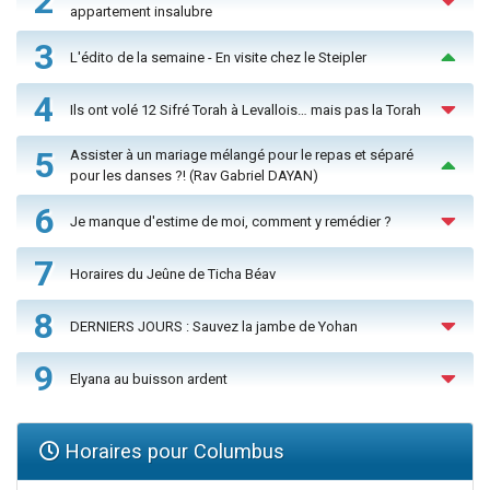
2
appartement insalubre
3
L'édito de la semaine - En visite chez le Steipler
4
Ils ont volé 12 Sifré Torah à Levallois… mais pas la Torah
5
Assister à un mariage mélangé pour le repas et séparé
pour les danses ?! (Rav Gabriel DAYAN)
6
Je manque d'estime de moi, comment y remédier ?
7
Horaires du Jeûne de Ticha Béav
8
DERNIERS JOURS : Sauvez la jambe de Yohan
9
Elyana au buisson ardent
Horaires pour Columbus