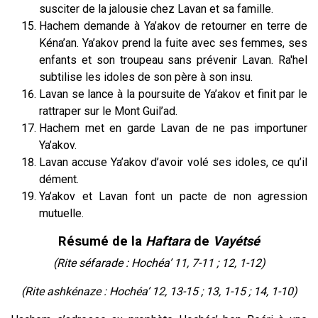
susciter de la jalousie chez Lavan et sa famille.
Hachem demande à Ya’akov de retourner en terre de
Kéna’an. Ya’akov prend la fuite avec ses femmes, ses
enfants et son troupeau sans prévenir Lavan. Ra'hel
subtilise les idoles de son père à son insu.
Lavan se lance à la poursuite de Ya’akov et finit par le
rattraper sur le Mont Guil’ad.
Hachem met en garde Lavan de ne pas importuner
Ya’akov.
Lavan accuse Ya’akov d’avoir volé ses idoles, ce qu’il
dément.
Ya’akov et Lavan font un pacte de non agression
mutuelle.
Résumé de la
Haftara
de
Vayétsé
(Rite séfarade : Hochéa’ 11, 7-11 ; 12, 1-12)
(Rite ashkénaze : Hochéa’ 12, 13-15 ; 13, 1-15 ; 14, 1-10)