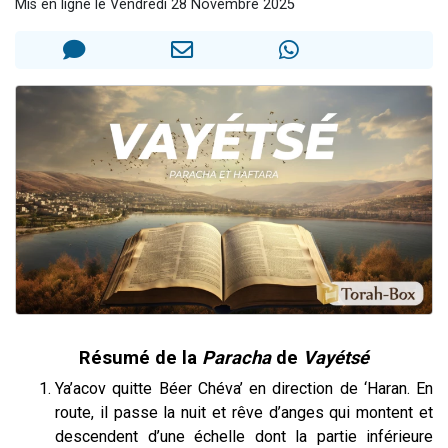
Mis en ligne le Vendredi 28 Novembre 2025
3 personnes viennent de nous rejoindre sur WhatsApp
2 nouvelles musiques dans Torah-Box Music
8 personnes viennent de faire un don pour Tsédaka : pauvres d'Israel
Nouvelle émission radio : Visions de grandeur n°104 : Le Chabbath et le Birkat Hamazone à travers le temps
4 personnes viennent de nous rejoindre sur WhatsApp
Résumé de la
Paracha
de
Vayétsé
Ya’acov quitte Béer Chéva’ en direction de ‘Haran. En
route, il passe la nuit et rêve d’anges qui montent et
descendent d’une échelle dont la partie inférieure