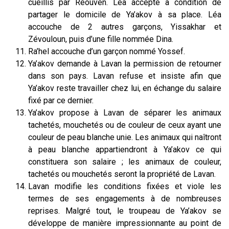
cueillis par Réouven. Léa accepte à condition de
partager le domicile de Ya’akov à sa place. Léa
accouche de 2 autres garçons, Yissakhar et
Zévouloun, puis d’une fille nommée Dina.
Ra’hel accouche d’un garçon nommé Yossef.
Ya’akov demande à Lavan la permission de retourner
dans son pays. Lavan refuse et insiste afin que
Ya’akov reste travailler chez lui, en échange du salaire
fixé par ce dernier.
Ya’akov propose à Lavan de séparer les animaux
tachetés, mouchetés ou de couleur de ceux ayant une
couleur de peau blanche unie. Les animaux qui naîtront
à peau blanche appartiendront à Ya’akov ce qui
constituera son salaire ; les animaux de couleur,
tachetés ou mouchetés seront la propriété de Lavan.
Lavan modifie les conditions fixées et viole les
termes de ses engagements à de nombreuses
reprises. Malgré tout, le troupeau de Ya’akov se
développe de manière impressionnante au point de