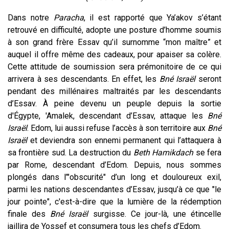
Dans notre
Paracha
, il est rapporté que Ya’akov s’étant
retrouvé en difficulté, adopte une posture d’homme soumis
à son grand frère Essav qu’il surnomme “mon maître” et
auquel il offre même des cadeaux, pour apaiser sa colère.
Cette attitude de soumission sera prémonitoire de ce qui
arrivera à ses descendants. En effet, les
Bné Israël
seront
pendant des millénaires maltraités par les descendants
d’Essav. À peine devenu un peuple depuis la sortie
d'Égypte, 'Amalek, descendant d’Essav, attaque les
Bné
Israël
. Edom, lui aussi refuse l’accès à son territoire aux
Bné
Israël
et deviendra son ennemi permanent qui l’attaquera à
sa frontière sud. La destruction du
Beth Hamikdach
se fera
par Rome, descendant d’Edom. Depuis, nous sommes
plongés dans l’"obscurité" d’un long et douloureux exil,
parmi les nations descendantes d’Essav, jusqu’à ce que "le
jour pointe", c'est-à-dire que la lumière de la rédemption
finale des
Bné Israël
surgisse. Ce jour-là, une étincelle
jaillira de Yossef et consumera tous les chefs d’Edom.