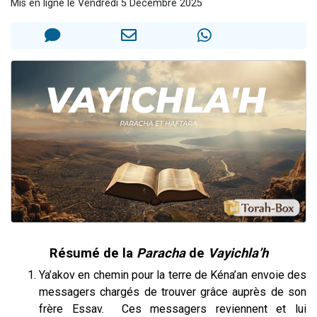
Mis en ligne le Vendredi 5 Décembre 2025
2 personnes viennent de faire un don pour 1 Journée de Vacances Pour les Enfants
17 personnes viennent de demander une bénédiction
4 personnes viennent de nous rejoindre sur WhatsApp
Il reste 49 places pour étudier en groupe sur Zoom
2 personnes viennent de nous rejoindre sur WhatsApp
Résumé de la
Paracha
de
Vayichla’h
Ya’akov en chemin pour la terre de Kéna’an envoie des
messagers chargés de trouver grâce auprès de son
frère Essav. Ces messagers reviennent et lui