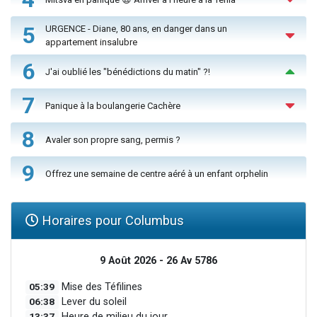
5
URGENCE - Diane, 80 ans, en danger dans un
appartement insalubre
6
J'ai oublié les "bénédictions du matin" ?!
7
Panique à la boulangerie Cachère
8
Avaler son propre sang, permis ?
9
Offrez une semaine de centre aéré à un enfant orphelin
Horaires pour Columbus
9 Août 2026 - 26 Av 5786
05:39
Mise des Téfilines
06:38
Lever du soleil
13:37
Heure de milieu du jour