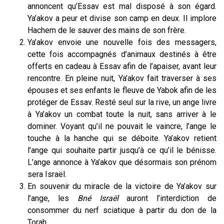
annoncent qu’Essav est mal disposé à son égard.
Ya’akov a peur et divise son camp en deux. Il implore
Hachem de le sauver des mains de son frère.
Ya’akov envoie une nouvelle fois des messagers,
cette fois accompagnés d’animaux destinés à être
offerts en cadeau à Essav afin de l’apaiser, avant leur
rencontre. En pleine nuit, Ya’akov fait traverser à ses
épouses et ses enfants le fleuve de Yabok afin de les
protéger de Essav. Resté seul sur la rive, un ange livre
à Ya’akov un combat toute la nuit, sans arriver à le
dominer. Voyant qu’il ne pouvait le vaincre, l’ange le
touche à la hanche qui se déboite. Ya’akov retient
l’ange qui souhaite partir jusqu’à ce qu’il le bénisse.
L’ange annonce à Ya’akov que désormais son prénom
sera Israël.
En souvenir du miracle de la victoire de Ya’akov sur
l’ange, les
Bné Israël
auront l’interdiction de
consommer du nerf sciatique à partir du don de la
Torah.