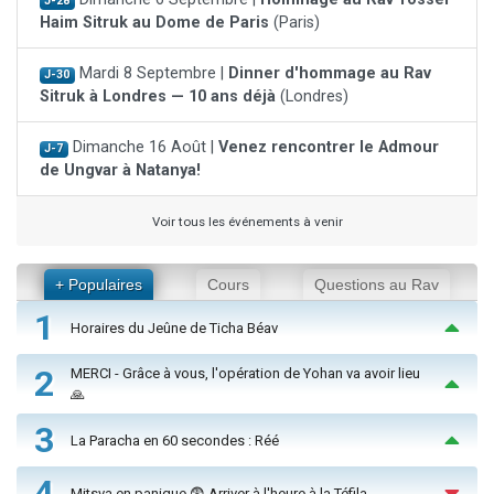
J-28
Haim Sitruk au Dome de Paris
(Paris)
Mardi 8 Septembre |
Dinner d'hommage au Rav
J-30
Sitruk à Londres — 10 ans déjà
(Londres)
Dimanche 16 Août |
Venez rencontrer le Admour
J-7
de Ungvar à Natanya!
Voir tous les événements à venir
+ Populaires
Cours
Questions au Rav
1
Horaires du Jeûne de Ticha Béav
2
MERCI - Grâce à vous, l'opération de Yohan va avoir lieu
🙏
3
La Paracha en 60 secondes : Réé
4
Mitsva en panique 😨 Arriver à l'heure à la Téfila