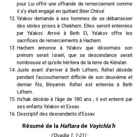
pour Lui offrir une offrande de remerciement comme
il s’y était engagé en quittant Béer Chéva’.
Ya’akov demande à ses hommes de se débarrasser
des idoles prises à Chekhem. Elles seront enterrées
par Ya’akov. Arrivé à Beth El, Ya’akov offre les
sacrifices de remerciements à Hachem.
Hachem annonce à Ya’akov que désormais son
prénom serait Israël, que sa descendance serait
nombreuse et qu’elle héritera de la terre de Kéna’an.
Juste avant d’arriver à Beth Lé’hem, Ra’hel décède
pendant l’accouchement difficile de son deuxième et
dernier fils, Binyamin. Ra’hel est enterrée à Beth
Lé’hem.
Its’hak décède à l'âge de 180 ans ; il est enterré par
ses enfants Ya’akov et Essav.
Descriptif des descendants d’Essav.
Résumé de la
Haftara
de
Vayichla’h
(‘Ovadia 1, 1-21)