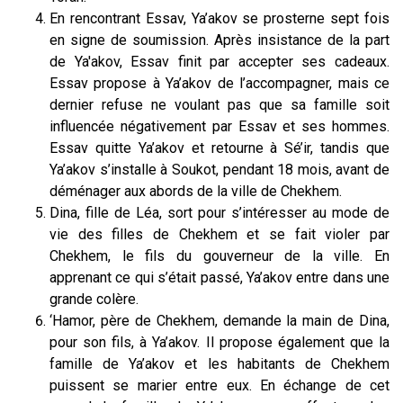
En rencontrant Essav, Ya’akov se prosterne sept fois
en signe de soumission. Après insistance de la part
de Ya'akov, Essav finit par accepter ses cadeaux.
Essav propose à Ya’akov de l’accompagner, mais ce
dernier refuse ne voulant pas que sa famille soit
influencée négativement par Essav et ses hommes.
Essav quitte Ya’akov et retourne à Sé’ir, tandis que
Ya’akov s’installe à Soukot, pendant 18 mois, avant de
déménager aux abords de la ville de Chekhem.
Dina, fille de Léa, sort pour s’intéresser au mode de
vie des filles de Chekhem et se fait violer par
Chekhem, le fils du gouverneur de la ville. En
apprenant ce qui s’était passé, Ya’akov entre dans une
grande colère.
‘Hamor, père de Chekhem, demande la main de Dina,
pour son fils, à Ya’akov. Il propose également que la
famille de Ya’akov et les habitants de Chekhem
puissent se marier entre eux. En échange de cet