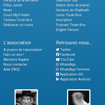
Paracha de la semaine
Calendrier Juif
Fêtes Juives
Sidour (livre de prière)
News
Horaires de Chabbath
Cours Mp3-Vidéo
Livres Torah-Box
Yéchiva Torah-Box
Inscription
Dédicacer un cours
Podcast Torah-Box
English Version
L'association
Retrouvez-nous...
A propos de l'association
Twitter
Faire un don !
Facebook
Mentions légales
YouTube
Nous contacter
WhatsApp
Aide (FAQ)
WhatsApp Femmes
Application iOS
Application Android