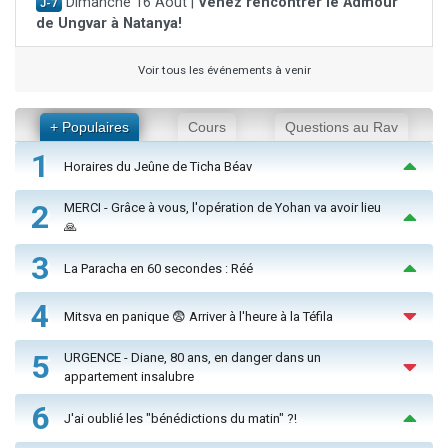
Dimanche 16 Août |
Venez rencontrer le Admour
J-7
de Ungvar à Natanya!
Voir tous les événements à venir
+ Populaires
Cours
Questions au Rav
1
Horaires du Jeûne de Ticha Béav
2
MERCI - Grâce à vous, l'opération de Yohan va avoir lieu
🙏
3
La Paracha en 60 secondes : Réé
4
Mitsva en panique 😨 Arriver à l'heure à la Téfila
5
URGENCE - Diane, 80 ans, en danger dans un
appartement insalubre
6
J'ai oublié les "bénédictions du matin" ?!