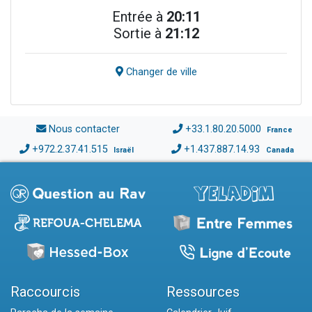
Entrée à
20:11
Sortie à
21:12
Changer de ville
Nous contacter
+33.1.80.20.5000
France
+972.2.37.41.515
+1.437.887.14.93
Israël
Canada
Raccourcis
Ressources