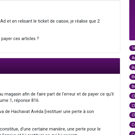
Ad et en relisant le ticket de caisse, je réalise que 2
 payer ces articles ?
'
A
B
B
B
au magasin afin de faire part de l'erreur et de payer ce qu'il
C
ume 1, réponse 816.
C
tsva de Hachavat Avéda [restituer une perte à son
C
C
 constitue, d’une certaine manière, une perte pour le
C