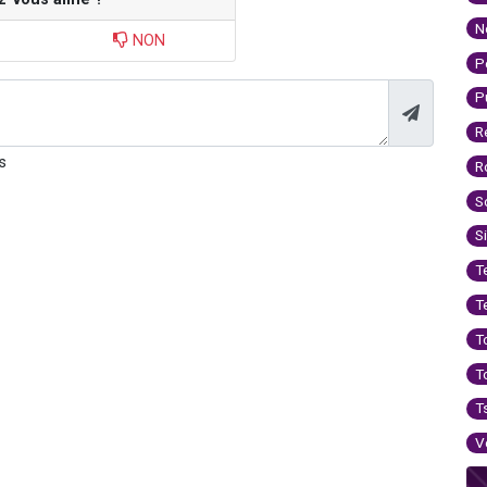
N
NON
P
P
R
s
R
S
S
T
T
T
T
T
V