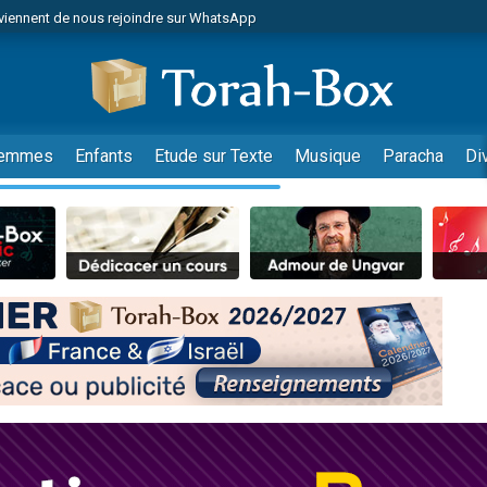
viennent de nous rejoindre sur WhatsApp
es viennent de faire un don pour Reloger Rivka, 6 enfants, victime de violences
es viennent de faire un don pour 1 Journée de Vacances Pour les Enfants
 viennent de demander une bénédiction
viennent de nous rejoindre sur WhatsApp
emmes
Enfants
Etude sur Texte
Musique
Paracha
Di
49 places pour étudier en groupe sur Zoom
nes viennent de faire un don pour Diane, 80 ans, dans un appartement insalu
 donner son Maasser
viennent de nous rejoindre sur WhatsApp
viennent de nous rejoindre sur WhatsApp
es viennent de faire un don pour 5 jours de vacances aux Orphelins
de donner son Maasser
 viennent de demander une bénédiction
viennent de nous rejoindre sur WhatsApp
nnes viennent de faire un don pour Sauvez la jambe de Yohan