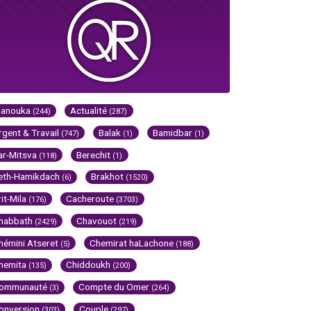
Hanouka
Actualité
(244)
(287)
rgent & Travail
Balak
Bamidbar
(747)
(1)
(1)
ar-Mitsva
Berechit
(118)
(1)
eth-Hamikdach
Brakhot
(6)
(1520)
rit-Mila
Cacheroute
(176)
(3703)
habbath
Chavouot
(2429)
(219)
hémini Atseret
Chemirat haLachone
(5)
(188)
hemita
Chiddoukh
(135)
(200)
ommunauté
Compte du Omer
(3)
(264)
onversion
Couple
(303)
(297)