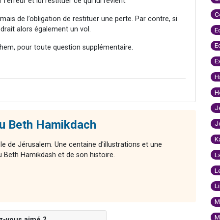
l’erreur et lui restituer ce qui lui revient.
C
mais de l’obligation de restituer une perte. Par contre, si
ndrait alors également un vol.
E
E
hem, pour toute question supplémentaire.
E
H
H
J
du Beth Hamikdach
J
K
le de Jérusalem. Une centaine d'illustrations et une
 Beth Hamikdash et de son histoire.
L
L
L
M
M
z-vous aimé ?