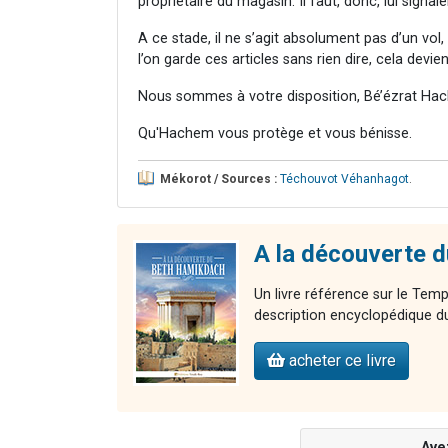
propriétaire du magasin. Il faut, donc, lui signaler 
A ce stade, il ne s’agit absolument pas d’un vol, 
l’on garde ces articles sans rien dire, cela devie
Nous sommes à votre disposition, Bé’ézrat Hac
Qu'Hachem vous protège et vous bénisse.
Mékorot / Sources :
Téchouvot Véhanhagot
.
A la découverte 
Un livre référence sur le Temp
description encyclopédique du
acheter ce livre
Ave