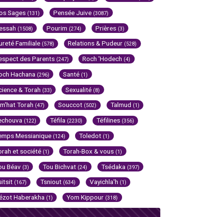
os Sages
Pensée Juive
(131)
(3087)
essah
Pourim
Prières
(1508)
(274)
(3)
ureté Familiale
Relations & Pudeur
(578)
(528)
espect des Parents
Roch 'Hodech
(247)
(4)
och Hachana
Santé
(296)
(1)
cience & Torah
Sexualité
(33)
(8)
im'hat Torah
Souccot
Talmud
(47)
(502)
(1)
echouva
Téfila
Téfilines
(122)
(2230)
(356)
emps Messianique
Toledot
(124)
(1)
orah et société
Torah-Box & vous
(1)
(1)
ou Béav
Tou Bichvat
Tsédaka
(3)
(24)
(397)
sitsit
Tsniout
Vayichla'h
(167)
(634)
(1)
ézot Haberakha
Yom Kippour
(1)
(318)