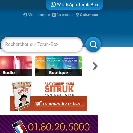
WhatsApp Torah-Box
...
Mon compte
Calendrier
Columbus
vertissements
Livres
Rabbanim
bre