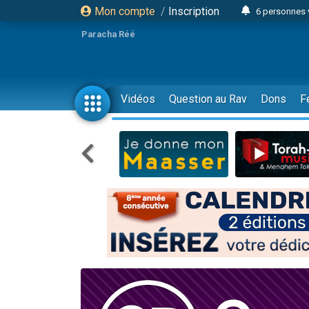
Mon compte
/
Inscription
6 personnes 
4 personn
Paracha Réé
2 personn
17 personnes
4 personnes 
Vidéos
Question au Rav
Dons
F
Il reste 
23 person
Eva vient de
4 personnes 
3 personnes 
3 personn
Odaya vient 
13 personnes
2 personnes 
30 perso