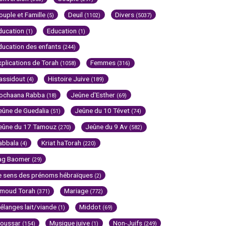
ouple et Famille
Deuil
Divers
(5)
(1102)
(5037)
ducation
Education
(1)
(1)
ducation des enfants
(244)
xplications de Torah
Femmes
(1058)
(316)
assidout
Histoire Juive
(4)
(189)
ochaana Rabba
Jeûne d'Esther
(18)
(69)
eûne de Guedalia
Jeûne du 10 Tévet
(51)
(74)
eûne du 17 Tamouz
Jeûne du 9 Av
(270)
(582)
abbala
Kriat haTorah
(4)
(220)
ag Baomer
(29)
e sens des prénoms hébraïques
(2)
imoud Torah
Mariage
(371)
(772)
élanges lait/viande
Middot
(1)
(69)
oussar
Musique juive
Non-Juifs
(154)
(1)
(249)