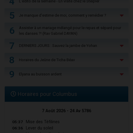
4
L'édito de la semaine - En visite chez le Steipler
5
Je manque d'estime de moi, comment y remédier ?
6
Assister à un mariage mélangé pour le repas et séparé pour
les danses ?! (Rav Gabriel DAYAN)
7
DERNIERS JOURS : Sauvez la jambe de Yohan
8
Horaires du Jeûne de Ticha Béav
9
Elyana au buisson ardent
Horaires pour Columbus
7 Août 2026 - 24 Av 5786
05:37
Mise des Téfilines
06:36
Lever du soleil