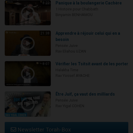
Panique à la boulangerie Cachère
8:22
1 Histoire pour Chabbath
Binyamin BENHAMOU
Apprendre à réjouir celui qui en a
21:38
besoin
Pensée Juive
Rav Eliahou UZAN
Vérifier les Tsitsit avant de les porter
8:07
Halakha Time
Rav Yossef AYACHE
Être Juif, ça vaut des milliards
Pensée Juive
Rav Yigal COHEN
Newsletter Torah-Box