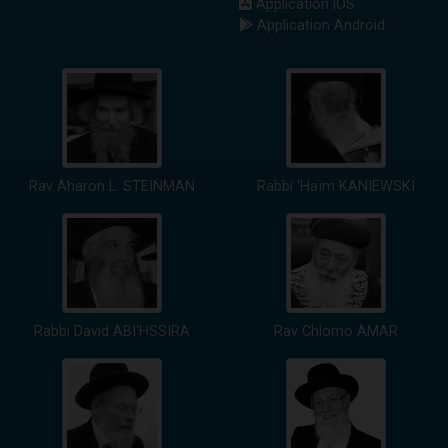
Application iOS
Application Android
Rav Aharon L. STEINMAN
Rabbi 'Haïm KANIEWSKI
Rabbi David ABI'HSSIRA
Rav Chlomo AMAR