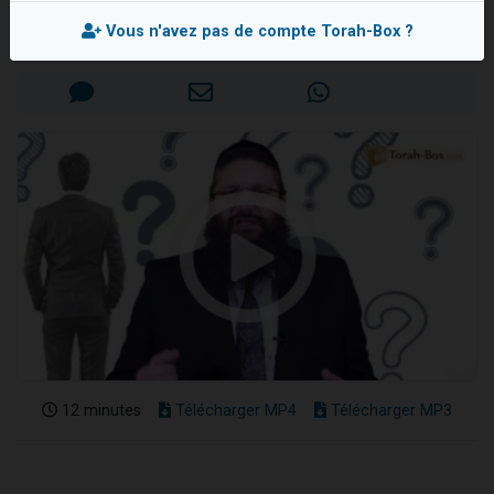
Rav Israël-Méïr CREMISI
Nouvelle émission radio : Visions de grandeur n°104 : Le Chabbath et le Birkat Hamazone à travers le temps
Vous n'avez pas de compte Torah-Box ?
Mis en ligne le Mercredi 11 Mars 2026
61 personnes viennent de demander une bénédiction
Ariel vient de donner son Maasser
Il reste 49 places pour étudier en groupe sur Zoom
Eva vient de donner son Maasser
12 minutes
Télécharger MP4
Télécharger MP3