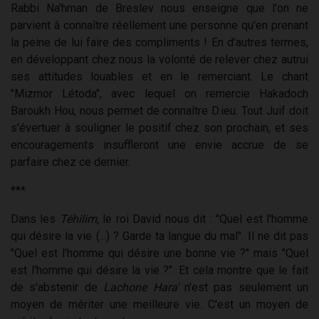
Rabbi Na'hman de Breslev nous enseigne que l'on ne
parvient à connaître réellement une personne qu'en prenant
la peine de lui faire des compliments ! En d'autres termes,
en développant chez nous la volonté de relever chez autrui
ses attitudes louables et en le remerciant. Le chant
"Mizmor Létoda", avec lequel on remercie Hakadoch
Baroukh Hou, nous permet de connaître D.ieu. Tout Juif doit
s'évertuer à souligner le positif chez son prochain, et ses
encouragements insuffleront une envie accrue de se
parfaire chez ce dernier.
***
Dans les
Téhilim,
le roi David nous dit : "Quel est l'homme
qui désire la vie (...) ? Garde ta langue du mal". Il ne dit pas
"Quel est l'homme qui désire une bonne vie ?" mais "Quel
est l'homme qui désire la vie ?". Et cela montre que le fait
de s'abstenir de
Lachone Hara'
n'est pas seulement un
moyen de mériter une meilleure vie. C'est un moyen de