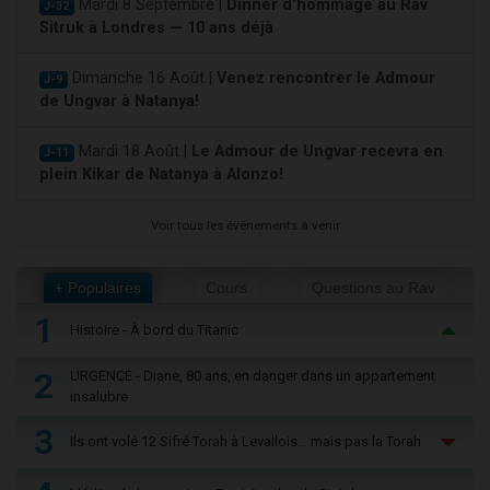
Mardi 8 Septembre |
Dinner d'hommage au Rav
J-32
Sitruk à Londres — 10 ans déjà
Dimanche 16 Août |
Venez rencontrer le Admour
J-9
de Ungvar à Natanya!
Mardi 18 Août |
Le Admour de Ungvar recevra en
J-11
plein Kikar de Natanya à Alonzo!
Voir tous les événements à venir
+ Populaires
Cours
Questions au Rav
1
Histoire - À bord du Titanic
2
URGENCE - Diane, 80 ans, en danger dans un appartement
insalubre
3
Ils ont volé 12 Sifré Torah à Levallois… mais pas la Torah