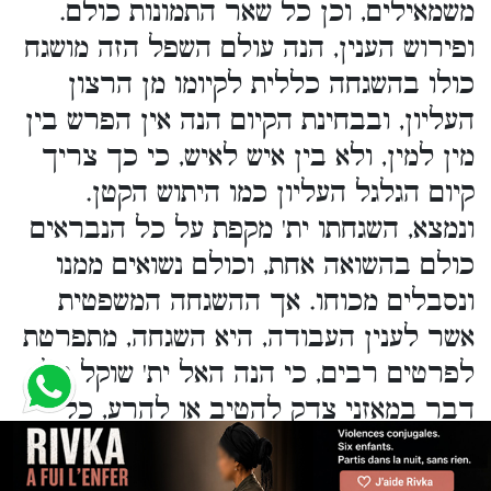
משמאילים, וכן כל שאר התמונות כולם.
ופירוש הענין, הנה עולם השפל הזה מושגח
כולו בהשגחה כללית לקיומו מן הרצון
העליון, ובבחינת הקיום הנה אין הפרש בין
מין למין, ולא בין איש לאיש, כי כך צריך
קיום הגלגל העליון כמו היתוש הקטן.
ונמצא, השגחתו ית' מקפת על כל הנבראים
כולם בהשואה אחת, וכולם נשואים ממנו
ונסבלים מכוחו. אך ההשגחה המשפטית
אשר לענין העבודה, היא השגחה, מתפרטת
לפרטים רבים, כי הנה האל ית' שוקל כל
דבר במאזני צדק להטיב או להרע, כל
דבר ודבר בטעם פרטי לפי מה שהוא:
והנה ברצות האדון ב"ה להראות לנביאיו