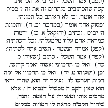
(קפב) אמר השכל - וכי בלאו הכי אינו
קשה שהכתובים סותרים זה את זה ? פסוק
אחד אומר, "כי לא ראיתם כל תמונה",
ופסוק אחר אומר (במדבר יב, ח), "ותמונת
ה' יביט"; וכתיב (יחזקאל א, כו), "דמות
כמראה אדם עליו מלמעלה", וכל דכוותיה:
(קפג) אמרה הנשמה - תשיב אתה לשתיהן:
(קפד) אמר השכל - כתוב (ישעיהו מ,
כה), "ואל מי תדמיוני ואשוה יאמר קדוש",
וכן (ישעיהו מ, יח), "ואל מי תדמיון אל ומה
דמות תערכו לו". ועיקר זה הוא, שהרי ודאי
הוא שאין הקב"ה מכשיל הנביא ח"ו, אלא
מחכים אותו ומעמידו על האמת. והנה,
שיהיה הקב"ה מראה לו דמויות במקום