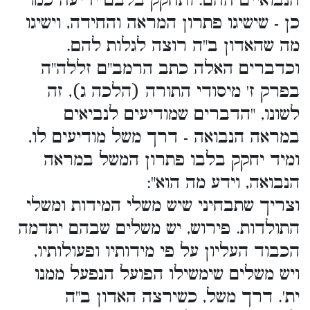
הנבואיים ההם. ותחקק בלבם ידיעה כמו
כן - שישיגו פתרון המראה והחידה, וישיגו
מה שהאדון ב"ה רוצה לגלות להם.
וכדברים האלה כתב הרמב"ם זללה"ה
בפרק ז' מיסודי התורה (הלכה ג), זה
לשונו, "הדברים שמודיעים לנביאים
במראה הנבואה - דרך משל מודיעים לו,
ומיד יחקק בלבו פתרון המשל במראה
הנבואה, וידע מה הוא":
וצריך שתבחיני שיש משלי המידות ומשלי
התולדות. פירוש, יש משלים שבהם יתדמה
הכבוד העליון על פי מידותיו ופעולותיו,
ויש משלים שימשילו הפועל הנפעל ממנו
ית'. דרך משל, כשירצה האדון ב"ה