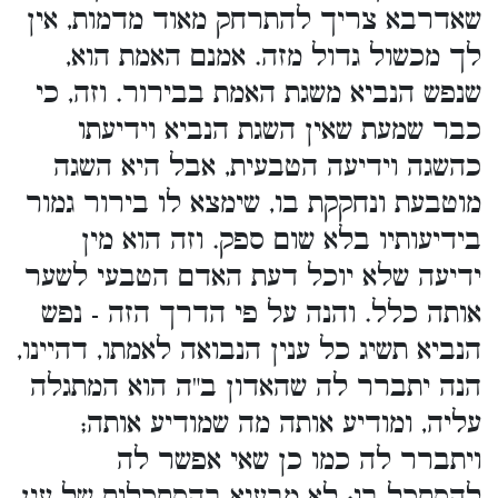
שאדרבא צריך להתרחק מאוד מדמות, אין
לך מכשול גדול מזה. אמנם האמת הוא,
שנפש הנביא משגת האמת בבירור. וזה, כי
כבר שמעת שאין השגת הנביא וידיעתו
כהשגה וידיעה הטבעית, אבל היא השגה
מוטבעת ונחקקת בו, שימצא לו בירור גמור
בידיעותיו בלא שום ספק. וזה הוא מין
ידיעה שלא יוכל דעת האדם הטבעי לשער
אותה כלל. והנה על פי הדרך הזה - נפש
הנביא תשיג כל ענין הנבואה לאמתו, דהיינו,
הנה יתברר לה שהאדון ב"ה הוא המתגלה
עליה, ומודיע אותה מה שמודיע אותה;
ויתברר לה כמו כן שאי אפשר לה
להסתכל בו; לא מבעיא בהסתכלות של עין