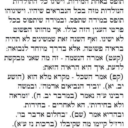
תופס באחת המידות, וישיגו כל התולדות
הנולדות מזה בכל הנבראים שיהיו, וישיגוהו
תופס במידה שתפס, ובמידה שיתפוס בכל
פרטי הענין הזה כולו. אך מהותו הפשוט
לא ישיגו. ואף השגה זאת שמשיגים לא תהיה
בראיה פשוטה, אלא בדרך מיוחד לנבואה:
(קעט) אמרה הנשמה - זה מה שאני מבקשת
לדעת, איך היא הראיה הזאת:
(קפ) אמר השכל - מקרא מלא הוא (הושע
יב, יא), "וביד הנביאים אדמה". ובמשה
רבינו ע"ה נאמר (במדבר יב, ח), "ומראה
ולא בחידות", הא לאחרים - בחידות.
ובהדיא אמר (שם), "בחלום אדבר בו",
ורז"ל קיימו מה שקיבלו (ברכות נז ע"א),