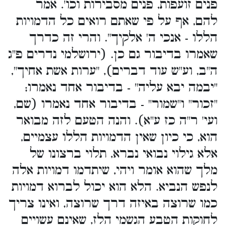
פנים זועפות, פנים מסבירות וכו'. אמר
להם, אף על פי שאתם רואים כל הדמויות
הללו - אנכי ה' אלקיך". והרי זה כדרך
שאמרו בדיבור גם כן. (ירושלמי נדרים פ"ג
ה"ב, וע"ש עוד דברים), "ערות אשת אחיך",
"יבמה יבא עליה" - בדיבור אחד נאמרו;
"זכור" ו"שמור" - בדיבור אחד נאמרו (שם,
ועי' ר"ה כז ע"א). והנה הטעם לזה מבואר
הוא, כי כיון שאין הדמויות הללו עצמיים,
אלא גילוי נבואי נברא, תלוי ברצונו של
מלך שהוא אומר ויהי, שיתדמו דמויות אלה
לנפש הנביא. הלא הוא יכול לברוא דמויות
כמו שרוצה באיזה דרך שרוצה, ואינו צריך
לחוקות הטבע הגשמי הלז, שאינם עשויים