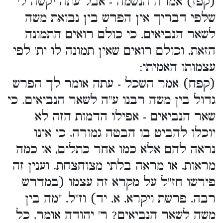
(קפז) אמרה הנשמה - אבל עתה יקשה לי
שלפי דבריך אין הפרש בין נבואת משה
לשאר הנביאים, כי כולם רואים התמונה
הזאת, וכולם רואים שאין תמונה לו ית' לפי
עצמותו האמיתי:
(קפח) אמר השכל - עתה אומר לך הפרש
גדול בין משה רבנו ע"ה לשאר הנביאים. כי
שאר הנביאים - אפילו הדמות הזה לא
יוכלו להביט בו הבטה גמורה, כי אינו
נראה להם אלא כמו אחר כתלים, או כמה
מראות, או מראה בלתי מצוחצחת. וענין זה
פירשו חז"ל על מקרא זה עצמו (במדרש
רבה, פרשת ויקרא, א, יד) וז"ל, "מה בין
משה לשאר הנביאים? ר' יהודה אומר, כל