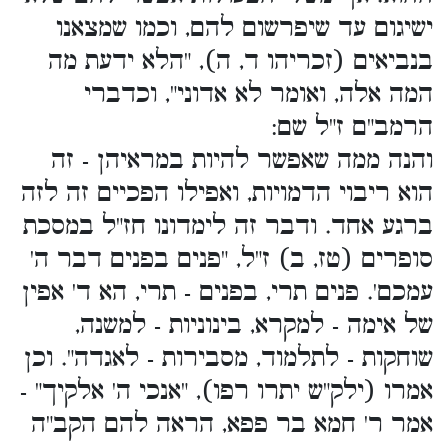
ישיגום עד שיפרשום להם, וכמו שמצאנו
בנביאים (זכריהו ד, ה), "הלא ידעת מה
המה אלה, ואומר לא אדוני", וכדברי
הרמב"ם ז"ל שם:
והנה ממה שאפשר להיות במראיהן - זה
הוא ריבוי הדמויות, ואפילו הפכיים זה לזה
ברגע אחד. ודבר זה לימדונו חז"ל במסכת
סופרים (טז, ב) ז"ל, "פנים בפנים דבר ה'
עמכם'. פנים תרי, בפנים - תרי, הא ד' אפין
של אימה - למקרא, בינוניות - למשנה,
שוחקות - לתלמוד, מסבירות - לאגדה". וכן
אמרו (ילק"ש יתרו רפו), "אנכי ה' אלקיך" -
אמר ר' חמא בר פפא, הראה להם הקב"ה