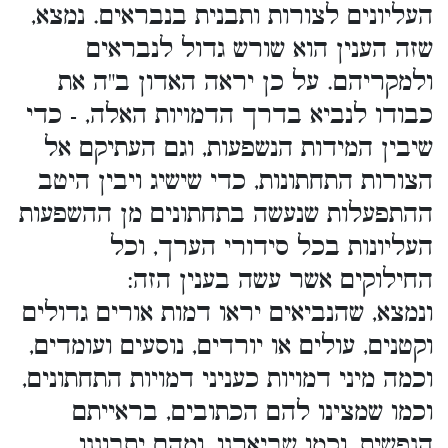
העליונים לצורות ותבנית בנבראים. נמצא,
שזה הענין הוא שורש גדול לנבראים
ולמקריהם. על כן יראה האדון ב"ה את
כבודו לנביא בדרך הדמויות האלה, - כדי
שיבין המידות הנשפעות, וגם העתיקם אל
הצורות התחתונות, כדי שישיג ויבין היטב
ההתפעלות שנעשה בתחתונים מן ההשפעות
העליונות בכל סידורי הערך, וכל
החילוקים אשר עשה בענין הזה:
ונמצא, שהנביאים יראו דמות אורים גדולים
וקטנים, עולים או יורדים, נוסעים ועומדים,
וכמה מיני דמויות כעניני דמויות התחתונים,
וכמו שמצינו להם הכתובים, בראייתם
הנפשית, וכמו שביארנו, ומהם יתבוננו