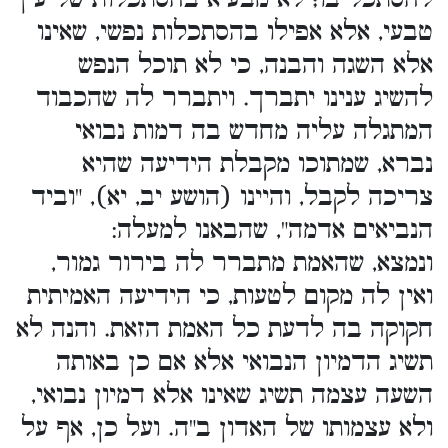
טבעי, אלא אפילו בהסתכלות נפשי, שאינו
אלא השגה והבנה, כי לא תוכל הנפש
להשיג ענינו יתברך. ויתברר לה שהכבוד
המתגלה עליה מחדש בה דמות נבואי
נברא, שמתוכו מקבלת הידיעה שהיא
צריכה לקבל, והיינו (הושע יב, יא), "וביד
הנביאים אדמה", שהבאנו למעלה:
ונמצא, שהאמת מתברר לה בירור גמור,
ואין לה מקום לטעות, כי הידיעה האמיתית
חקוקה בה לדעת כל האמת הזאת. והנה לא
תשיג הדמיון הנבואי אלא אם כן באותה
השעה עצמה תשיג שאינו אלא דמיון נבואי,
ולא עצמותו של האדון ב"ה. ועל כן, אף על