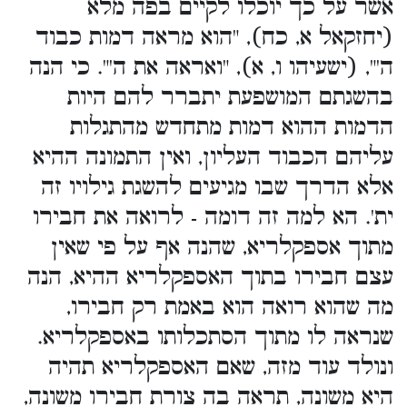
אשר על כך יוכלו לקיים בפה מלא
(יחזקאל א, כח), "הוא מראה דמות כבוד
ה'", (ישעיהו ו, א), "ואראה את ה'". כי הנה
בהשגתם המושפעת יתברר להם היות
הדמות ההוא דמות מתחדש מהתגלות
עליהם הכבוד העליון, ואין התמונה ההיא
אלא הדרך שבו מגיעים להשגת גילויו זה
ית'. הא למה זה דומה - לרואה את חבירו
מתוך אספקלריא, שהנה אף על פי שאין
עצם חבירו בתוך האספקלריא ההיא, הנה
מה שהוא רואה הוא באמת רק חבירו,
שנראה לו מתוך הסתכלותו באספקלריא.
ונולד עוד מזה, שאם האספקלריא תהיה
היא משונה, תראה בה צורת חבירו משונה,