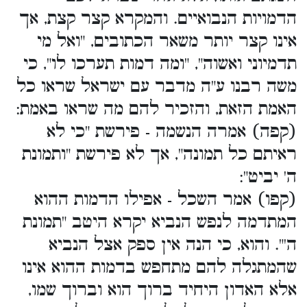
הדמויות הנבואיים. והמקרא קצר קצת, אך
אינו קצר יותר משאר הכתובים, "ואל מי
תדמיוני ואשוה", "ומה דמות תערכו לו", כי
משה רבנו ע"ה מדבר עם ישראל שראו כל
האמת הזאת, והזכיר להם מה שראו באמת:
(קפה) אמרה הנשמה - פירשת "כי לא
ראיתם כל תמונה", אך לא פירשת "ותמונת
ה' יביט":
(קפו) אמר השכל - אפילו הדמות ההוא
המתדמה לנפש הנביא יקרא היטב "תמונת
ה'". והוא, כי הנה אין ספק אצל הנביא
שהמתגלה להם מתחפש בדמות ההוא אינו
אלא האדון היחיד ברוך הוא וברוך שמו,