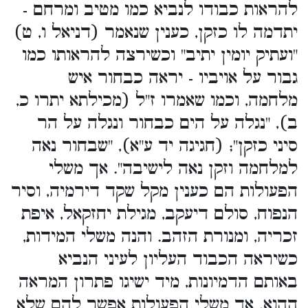
להראות כבודו לנביא כמו מטיב ומרחם -
יתדמה לו כזקן, כענין שנאמר (דניאל ו, ט)
"ועתיק יומין יתיב" וכשירצה להראותו כמו
גבור על אויביו - יראה כבחור איש
מלחמה, וכמו שאמרו ז"ל (מכילתא יתרו כ,
ב), "נגלה על הים כבחור ונגלה על הר
סיני כזקן"; (חגיגה יד ע"א), "שבחור נאה
למלחמה וזקן נאה לישיבה". אך משלי
הפעולות הם כענין מקל שקד דירמיה, וסיר
הנפוח, סולם דיעקב, מגילת יחזקאל, איפת
זכריה, ומנורת הזהב. והנה משלי המידות,
כשיראה הכבוד העליון לעיני הנביא
באותם הדמיונות, מיד ישיגו פתרון המראה
ההוא. אך משלי הפעולות אפשר להם שלא