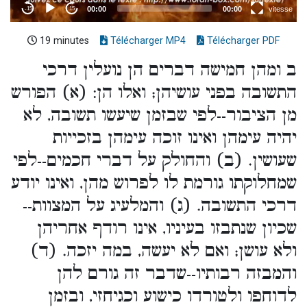
19 minutes
Télécharger MP4
Télécharger PDF
ב ומהן חמישה דברים הן נועלין דרכי
התשובה בפני עושיהן; ואלו הן: (א) הפורש
מן הציבור--לפי שבזמן שיעשו תשובה, לא
יהיה עימהן ואינו זוכה עימהן בזכייות
שעושין. (ב) והחולק על דברי חכמים--לפי
שמחלוקתו גורמת לו לפרוש מהן, ואינו יודע
דרכי התשובה. (ג) והמלעיג על המצוות--
שכיון שנתבזו בעיניו, אינו רודף אחריהן
ולא עושן; ואם לא יעשה, במה יזכה. (ד)
והמבזה רבותיו--שדבר זה גורם להן
לדוחפו ולטורדו כישוע וכגיחזי, ובזמן