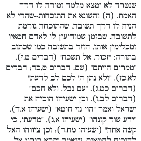
שנטרד לא ימצא מלמד ומורה לו דרך
האמת. (ה) והשונא את התוכחות--שהרי לא
הניח לו דרך תשובה, שהתוכחה גורמת
לתשובה, שבזמן שמודיעין לו לאדם חטאיו
ומכלימין אותו, חוזר בתשובה כמו שכתוב
בתורה: "זכור, אל תשכח" (דברים ט,ז),
"ממרים הייתם" (שם; דברים ט,כד; דברים
לא,כז), "ולא נתן ה' לכם לב לדעת"
(דברים כט,ג), "עם נבל, ולא חכם"
(דברים לב,ו). וכן ישעיהו הוכיח את
ישראל ואמר "הוי גוי חוטא" (ישעיהו א,ד),
"ידע שור קונהו" (ישעיהו א,ג), "מדעתי, כי
קשה אתה" (ישעיהו מח,ד); וכן ציווהו האל
להוכיח לחטאים, שנאמר "קרא בגרון אל