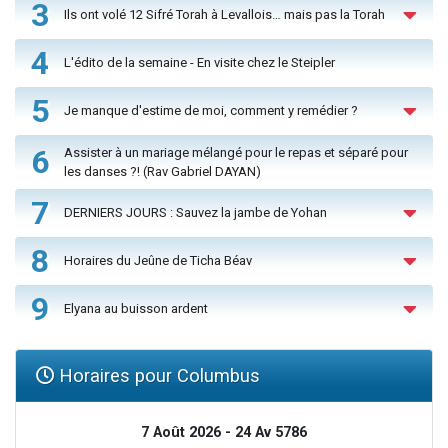
3
Ils ont volé 12 Sifré Torah à Levallois… mais pas la Torah
4
L'édito de la semaine - En visite chez le Steipler
5
Je manque d'estime de moi, comment y remédier ?
6
Assister à un mariage mélangé pour le repas et séparé pour
les danses ?! (Rav Gabriel DAYAN)
7
DERNIERS JOURS : Sauvez la jambe de Yohan
8
Horaires du Jeûne de Ticha Béav
9
Elyana au buisson ardent
Horaires pour Columbus
7 Août 2026 - 24 Av 5786