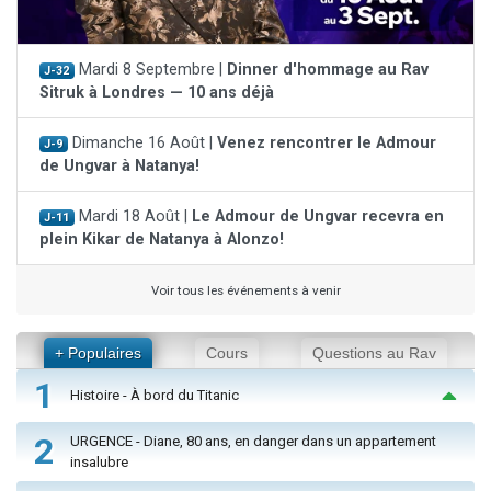
Mardi 8 Septembre |
Dinner d'hommage au Rav
J-32
Sitruk à Londres — 10 ans déjà
Dimanche 16 Août |
Venez rencontrer le Admour
J-9
de Ungvar à Natanya!
Mardi 18 Août |
Le Admour de Ungvar recevra en
J-11
plein Kikar de Natanya à Alonzo!
Voir tous les événements à venir
+ Populaires
Cours
Questions au Rav
1
Histoire - À bord du Titanic
2
URGENCE - Diane, 80 ans, en danger dans un appartement
insalubre