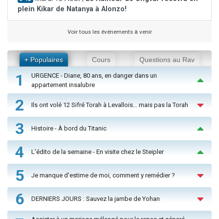
plein Kikar de Natanya à Alonzo!
Voir tous les événements à venir
+ Populaires
Cours
Questions au Rav
1
URGENCE - Diane, 80 ans, en danger dans un
appartement insalubre
2
Ils ont volé 12 Sifré Torah à Levallois… mais pas la Torah
3
Histoire - À bord du Titanic
4
L'édito de la semaine - En visite chez le Steipler
5
Je manque d'estime de moi, comment y remédier ?
6
DERNIERS JOURS : Sauvez la jambe de Yohan