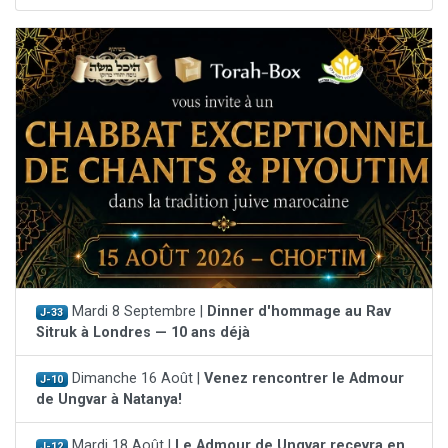
Mardi 8 Septembre |
Dinner d'hommage au Rav
J-33
Sitruk à Londres — 10 ans déjà
Dimanche 16 Août |
Venez rencontrer le Admour
J-10
de Ungvar à Natanya!
Mardi 18 Août |
Le Admour de Ungvar recevra en
J-12