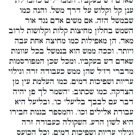
שאדם דש בעקביו, המבדילים כהבדלת
ענן קל וקלוש על דרך משל. והנה כמו
שבמשל הזה, אם משים אדם נגד אור
השמש בחלון מחיצות קלות וקלושות לרוב
מאד, הן מאפילות כמו מחיצה אחת עבה
ויותר. וככה ממש הוא בנמשל בכל עוונות
שאדם דש בעקביו, ומכל שכן המפורסמות
מדברי רז"ל שהן ממש כעבודה זרה וגילוי
עריות ושפיכות דמים, כמו העלמת עין מן
הצדקה, כמו שכתוב: "השמר לך פן יהיה
דבר עם לבבך בליעל" כו', ובליעל היא
עבודת אלילים וכו'. והמספר בגנות חבירו
היא לשון הרע, השקולה כעבודה זרה
וגילוי עריות ושפיכות דמים. וכל הכועס