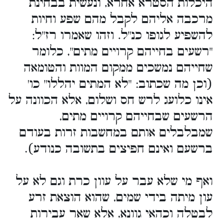
היכלות הסטרא אחרא, ונעשית בבחינת
מרכבה אליהם לקבל מהם שפע וחיות
להשפיע לגופו כנ"ל. וזהו שאמרו רז"ל:
"רשעים בחייהם קרויים מתים", כלומר
שחייהם נמשכים ממקום המוות והטומאה
(וכן מה שכתוב: "לא המתים יהללו" כו'
אינו כלועג לרש חס ושלום, אלא הכוונה על
הרשעים שבחייהם קרויים מתים,
שמבלבלים אותם במחשבות זרות בעודם
ברשעם ואינם חפיצים בתשובה כנודע).
ואף מי שלא עבר על עוון כרת וגם לא על
עון מיתה בידי שמים, שהוא הוצאת זרע
לבטלה וכהאי גוונא, אלא שאר עבירות