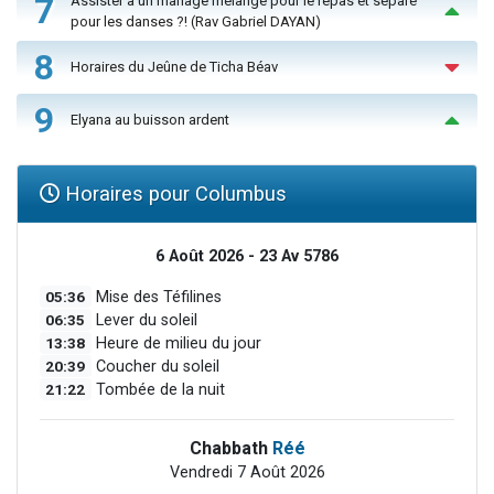
7
Assister à un mariage mélangé pour le repas et séparé
pour les danses ?! (Rav Gabriel DAYAN)
8
Horaires du Jeûne de Ticha Béav
9
Elyana au buisson ardent
Horaires pour Columbus
6 Août 2026 - 23 Av 5786
05:36
Mise des Téfilines
06:35
Lever du soleil
13:38
Heure de milieu du jour
20:39
Coucher du soleil
21:22
Tombée de la nuit
Chabbath
Réé
Vendredi 7 Août 2026