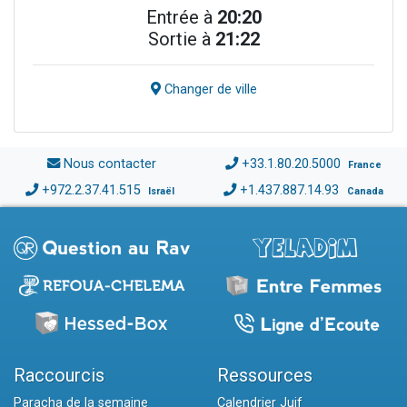
Entrée à
20:20
Sortie à
21:22
Changer de ville
Nous contacter
+33.1.80.20.5000
France
+972.2.37.41.515
+1.437.887.14.93
Israël
Canada
Raccourcis
Ressources
Paracha de la semaine
Calendrier Juif