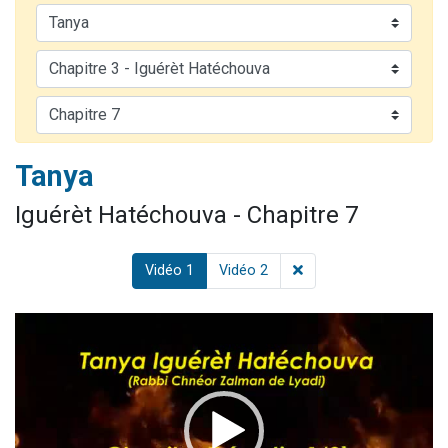
Ariel vient de donner son Maasser
Il reste 49 places pour étudier en groupe sur Zoom
Nathaniel vient de donner son Maasser
6 personnes viennent de faire un don pour 5 enfants déjà orphelins risquent de perdre leur maman
3 personnes viennent de nous rejoindre sur WhatsApp
Tanya
Iguérèt Hatéchouva - Chapitre 7
Vidéo 1
Vidéo 2