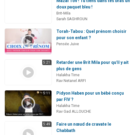
Mazal Tov ! Tu tiens dans tes bras un
doux paquet bleu !
Brit-Mila
Sarah SAGHROUN
Torah-Tabou : Quel prénom choisir
pour son enfant ?
Pensée Juive
Retarder une Brit Mila pour qu'il y ait
5:21
plus de gens
Halakha Time
Rav Netanel ARFI
Pidyon Haben pour un bébé conçu
5:11
par FIV ?
Halakha Time
Rav Gad ALLOUCHE
Faire un nœud de cravate le
5:49
Chabbath