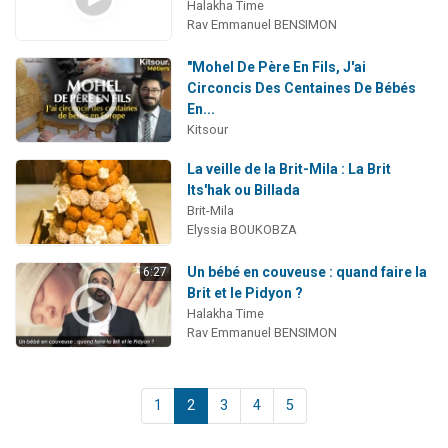
Halakha Time
Rav Emmanuel BENSIMON
"Mohel De Père En Fils, J'ai
Circoncis Des Centaines De Bébés
En...
Kitsour
La veille de la Brit-Mila : La Brit
Its'hak ou Billada
Brit-Mila
Elyssia BOUKOBZA
Un bébé en couveuse : quand faire la
6:27
Brit et le Pidyon ?
Halakha Time
Rav Emmanuel BENSIMON
1
2
3
4
5