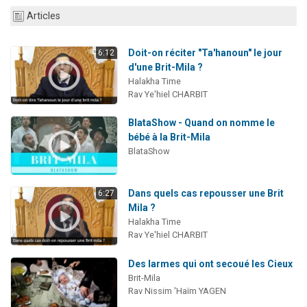
2 personnes viennent de nous rejoindre sur WhatsApp
Articles
13 personnes viennent de demander une bénédiction
Doit-on réciter "Ta'hanoun" le jour
Il reste 49 places pour étudier en groupe sur Zoom
6:12
d'une Brit-Mila ?
12 nouvelles musiques dans Torah-Box Music
Halakha Time
Rav Ye'hiel CHARBIT
2 personnes viennent de nous rejoindre sur WhatsApp
BlataShow - Quand on nomme le
bébé à la Brit-Mila
BlataShow
Dans quels cas repousser une Brit
6:27
Mila ?
Halakha Time
Rav Ye'hiel CHARBIT
Des larmes qui ont secoué les Cieux
Brit-Mila
Rav Nissim 'Haïm YAGEN