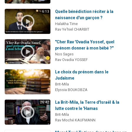
Quelle bénédiction réciter à la
6:13
naissance d'un garçon ?
Halakha Time
Rav Ye'hiel CHARBIT
"Cher Rav 'Ovadia Yossef, quel
prénom donner à mon bébé ?"
Nos Sages
Rav Ovadia YOSSEF
Le choix du prénom dans le
Judaïsme
Brit-Mila
Elyssia BOUKOBZA
La Brit-Mila, la Terre d'Israël & la
26:42
lutte contre le 'Hamas
Brit-Mila
Rav Moché KAUFMANN