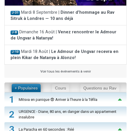
Mardi 8 Septembre |
Dinner d'hommage au Rav
J-31
Sitruk à Londres — 10 ans déjà
Dimanche 16 Août |
Venez rencontrer le Admour
J-8
de Ungvar à Natanya!
Mardi 18 Août |
Le Admour de Ungvar recevra en
J-10
plein Kikar de Natanya à Alonzo!
Voir tous les événements à venir
+ Populaires
Cours
Questions au Rav
1
Mitsva en panique 😨 Arriver à l'heure à la Téfila
2
URGENCE - Diane, 80 ans, en danger dans un appartement
insalubre
3
La Paracha en 60 secondes : Réé