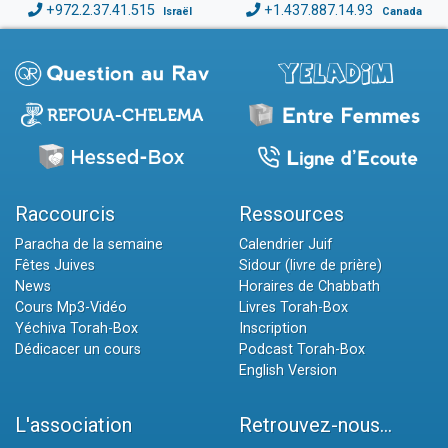
+972.2.37.41.515
+1.437.887.14.93
Israël
Canada
Raccourcis
Ressources
Paracha de la semaine
Calendrier Juif
Fêtes Juives
Sidour (livre de prière)
News
Horaires de Chabbath
Cours Mp3-Vidéo
Livres Torah-Box
Yéchiva Torah-Box
Inscription
Dédicacer un cours
Podcast Torah-Box
English Version
L'association
Retrouvez-nous...