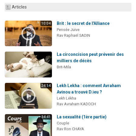
13 personnes viennent de demander une bénédiction
Articles
30 personnes viennent de faire un don pour Sauvez la jambe de Yohan
Brit : le secret de l'Alliance
Il reste 49 places pour étudier en groupe sur Zoom
10:04
Pensée Juive
12 nouvelles musiques dans Torah-Box Music
Rav Raphaël SADIN
29 personnes viennent de demander une bénédiction
La circoncision peut prévenir des
milliers de décès
Brit-Mila
Lekh Lekha : comment Avraham
24:14
Avinou a trouvé D.ieu ?
Lekh Lékha
Rav Avraham KADOCH
La sexualité (1ère partie)
34:41
Couple
Rav Ron CHAYA