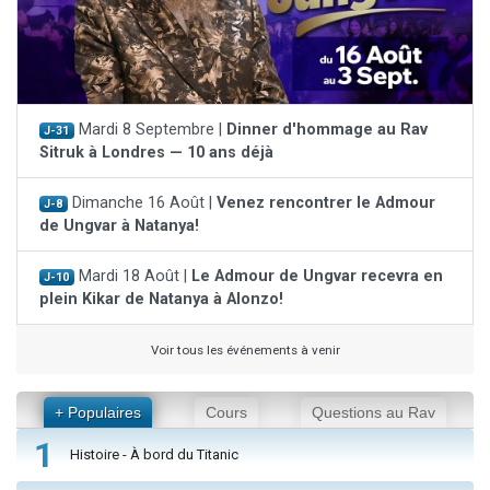
Mardi 8 Septembre |
Dinner d'hommage au Rav
J-31
Sitruk à Londres — 10 ans déjà
Dimanche 16 Août |
Venez rencontrer le Admour
J-8
de Ungvar à Natanya!
Mardi 18 Août |
Le Admour de Ungvar recevra en
J-10
plein Kikar de Natanya à Alonzo!
Voir tous les événements à venir
+ Populaires
Cours
Questions au Rav
1
Histoire - À bord du Titanic