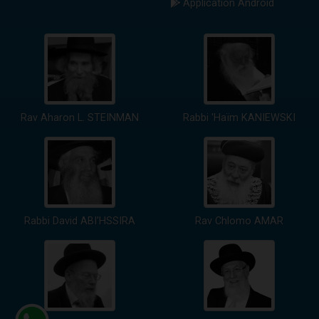
Application Android
Rav Aharon L. STEINMAN
Rabbi 'Haïm KANIEWSKI
Rabbi David ABI'HSSIRA
Rav Chlomo AMAR