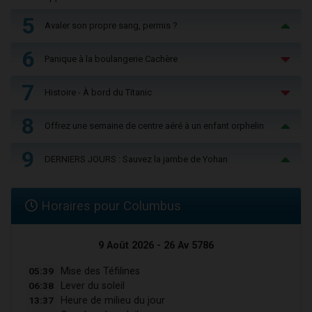
5
Avaler son propre sang, permis ?
6
Panique à la boulangerie Cachère
7
Histoire - À bord du Titanic
8
Offrez une semaine de centre aéré à un enfant orphelin
9
DERNIERS JOURS : Sauvez la jambe de Yohan
Horaires pour Columbus
9 Août 2026 - 26 Av 5786
05:39
Mise des Téfilines
06:38
Lever du soleil
13:37
Heure de milieu du jour