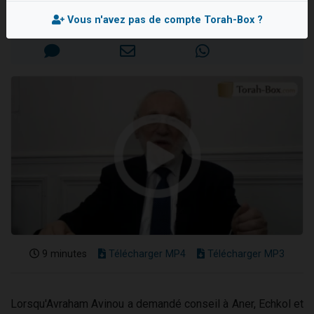
4 personnes viennent de nous rejoindre sur WhatsApp
Mis en ligne le Mercredi 4 Mars 2020
Vous n'avez pas de compte Torah-Box ?
3 personnes viennent de nous rejoindre sur WhatsApp
3 personnes viennent de faire un don pour 5 jours de vacances aux Orphelins
Odaya vient de donner son Maasser
2 personnes viennent de faire un don pour Tsédaka : pauvres d'Israel
9 minutes
Télécharger MP4
Télécharger MP3
Lorsqu'Avraham Avinou a demandé conseil à Aner, Echkol et