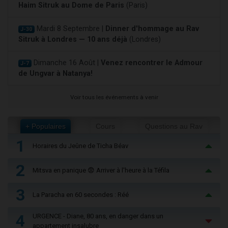
Haim Sitruk au Dome de Paris
(Paris)
Mardi 8 Septembre |
Dinner d'hommage au Rav
J-30
Sitruk à Londres — 10 ans déjà
(Londres)
Dimanche 16 Août |
Venez rencontrer le Admour
J-7
de Ungvar à Natanya!
Voir tous les événements à venir
+ Populaires
Cours
Questions au Rav
1
Horaires du Jeûne de Ticha Béav
2
Mitsva en panique 😨 Arriver à l'heure à la Téfila
3
La Paracha en 60 secondes : Réé
4
URGENCE - Diane, 80 ans, en danger dans un
appartement insalubre