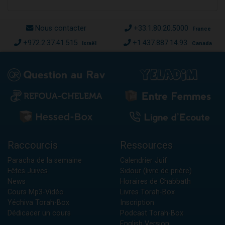
Nous contacter
+33.1.80.20.5000
France
+972.2.37.41.515
+1.437.887.14.93
Israël
Canada
Raccourcis
Ressources
Paracha de la semaine
Calendrier Juif
Fêtes Juives
Sidour (livre de prière)
News
Horaires de Chabbath
Cours Mp3-Vidéo
Livres Torah-Box
Yéchiva Torah-Box
Inscription
Dédicacer un cours
Podcast Torah-Box
English Version