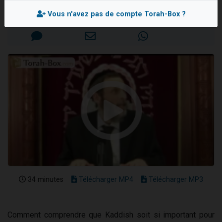
Dovan vient de donner son Maasser
Mis en ligne le Lundi 25 Mai 2015
Vous n'avez pas de compte Torah-Box ?
2 personnes viennent de nous rejoindre sur WhatsApp
2 personnes viennent de nous rejoindre sur WhatsApp
Malgorzata vient de donner son Maasser
3 personnes viennent de nous rejoindre sur WhatsApp
34 minutes
Télécharger MP4
Télécharger MP3
Comment comprendre que Kaddish soit si important pour