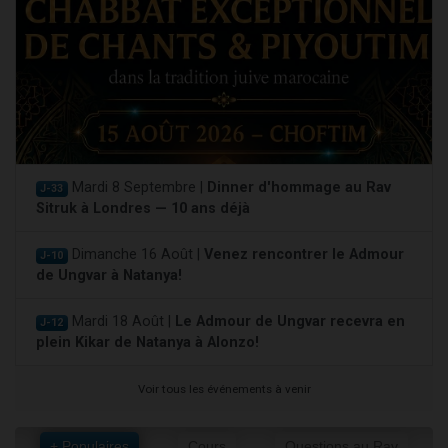
Mardi 8 Septembre |
Dinner d'hommage au Rav
J-33
Sitruk à Londres — 10 ans déjà
Dimanche 16 Août |
Venez rencontrer le Admour
J-10
de Ungvar à Natanya!
Mardi 18 Août |
Le Admour de Ungvar recevra en
J-12
plein Kikar de Natanya à Alonzo!
Voir tous les événements à venir
+ Populaires
Cours
Questions au Rav