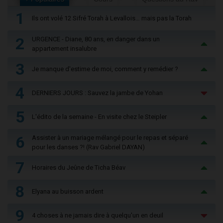
1
Ils ont volé 12 Sifré Torah à Levallois… mais pas la Torah
2
URGENCE - Diane, 80 ans, en danger dans un
appartement insalubre
3
Je manque d'estime de moi, comment y remédier ?
4
DERNIERS JOURS : Sauvez la jambe de Yohan
5
L'édito de la semaine - En visite chez le Steipler
6
Assister à un mariage mélangé pour le repas et séparé
pour les danses ?! (Rav Gabriel DAYAN)
7
Horaires du Jeûne de Ticha Béav
8
Elyana au buisson ardent
9
4 choses à ne jamais dire à quelqu'un en deuil