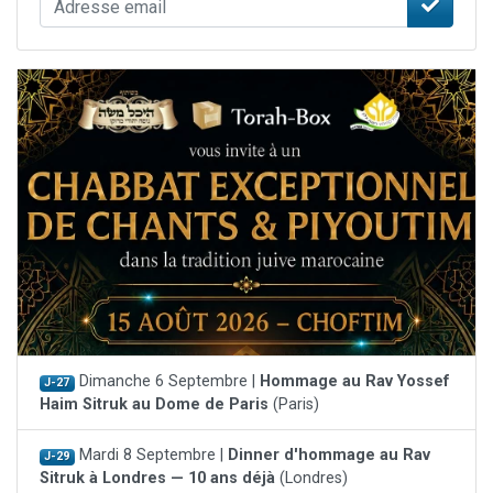
Dimanche 6 Septembre |
Hommage au Rav Yossef
J-27
Haim Sitruk au Dome de Paris
(Paris)
Mardi 8 Septembre |
Dinner d'hommage au Rav
J-29
Sitruk à Londres — 10 ans déjà
(Londres)