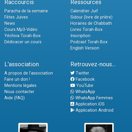
Raccourcis
Ressources
Paracha de la semaine
Calendrier Juif
Fêtes Juives
Sidour (livre de prière)
News
Horaires de Chabbath
Cours Mp3-Vidéo
Livres Torah-Box
Yéchiva Torah-Box
Inscription
Dédicacer un cours
Podcast Torah-Box
English Version
L'association
Retrouvez-nous...
A propos de l'association
Twitter
Faire un don !
Facebook
Mentions légales
YouTube
Nous contacter
WhatsApp
Aide (FAQ)
WhatsApp Femmes
Application iOS
Application Android