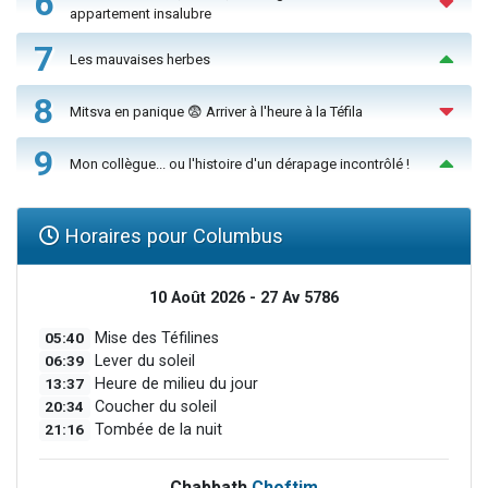
6
appartement insalubre
7
Les mauvaises herbes
8
Mitsva en panique 😨 Arriver à l'heure à la Téfila
9
Mon collègue... ou l'histoire d'un dérapage incontrôlé !
Horaires pour Columbus
10 Août 2026 - 27 Av 5786
05:40
Mise des Téfilines
06:39
Lever du soleil
13:37
Heure de milieu du jour
20:34
Coucher du soleil
21:16
Tombée de la nuit
Chabbath
Choftim