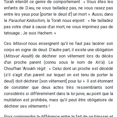
Torah interdit ce genre de comportement : « Vous êtes les
enfants de D.ieu, ne vous tailladez pas, ne vous rasez pas
entre les yeux pour [porter le deuil d’] un mort ». Aussi, dans
la
Parachat Kédochim
, la Torah nous enjoint : « Ne tailladez
pas votre chair à cause d’un mort, ne vous imprimez pas de
tatouage ; Je suis Hachem. »
Ces
Mitsvot
nous enseignent qu’il ne faut pas lacérer son
corps en signe de deuil. D’autre part, il existe une obligation
(
Mitsvat Asséh
) de déchirer son vêtement lors du décès
d’un proche parent (connu sous le nom de
Kri'a
). Le
Choul’han 'Aroukh régit : « Celui dont un proche est décédé
(s’il s’agit d’un parent sur lequel on est tenu de porter le
deuil) doit déchirer [son vêtement] pour lui ». Il est étonnant
de constater que deux actes très ressemblants sont
considérés si différemment dans la loi juive, au point que la
mutilation est prohibée, mais qu’il peut être obligatoire de
déchirer ses vêtements !
Pour comprendre la différence entre le fait de se blesser et