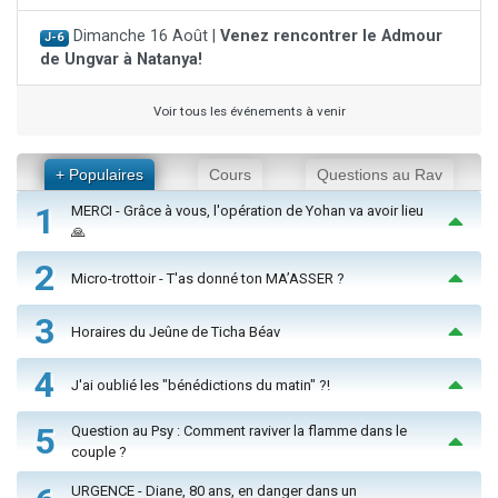
Dimanche 16 Août |
Venez rencontrer le Admour
J-6
de Ungvar à Natanya!
Voir tous les événements à venir
+ Populaires
Cours
Questions au Rav
1
MERCI - Grâce à vous, l'opération de Yohan va avoir lieu
🙏
2
Micro-trottoir - T'as donné ton MA’ASSER ?
3
Horaires du Jeûne de Ticha Béav
4
J'ai oublié les "bénédictions du matin" ?!
5
Question au Psy : Comment raviver la flamme dans le
couple ?
URGENCE - Diane, 80 ans, en danger dans un