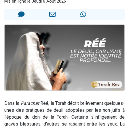
Mis en ligne le Jeudi 6 Août 2026
6 personnes viennent de nous rejoindre sur WhatsApp
4 personnes viennent de faire un don pour Reloger Rivka, 6 enfants, victime de violences...
2 personnes viennent de faire un don pour 1 Journée de Vacances Pour les Enfants
4 personnes viennent de nous rejoindre sur WhatsApp
3 nouvelles musiques dans Torah-Box Music
Dans la
Parachat
Réé, la Torah décrit brièvement quelques-
unes des pratiques de deuil adoptées par les non-juifs à
l’époque du don de la Torah. Certains s’infligeaient de
graves blessures, d’autres se rasaient entre les yeux. La