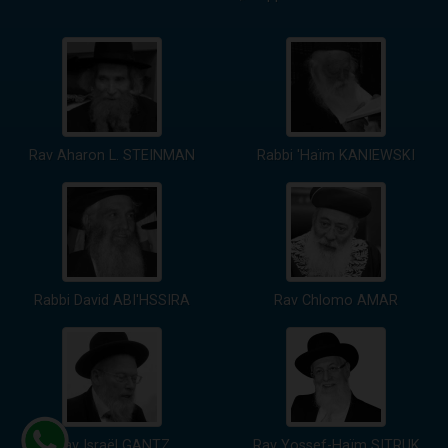
Rav Aharon L. STEINMAN
Rabbi 'Haïm KANIEWSKI
Rabbi David ABI'HSSIRA
Rav Chlomo AMAR
Rav Israël GANTZ
Rav Yossef-Haïm SITRUK