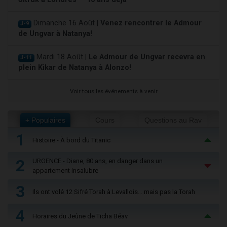
Dimanche 16 Août |
Venez rencontrer le Admour
J-9
de Ungvar à Natanya!
Mardi 18 Août |
Le Admour de Ungvar recevra en
J-11
plein Kikar de Natanya à Alonzo!
Voir tous les événements à venir
+ Populaires
Cours
Questions au Rav
1
Histoire - À bord du Titanic
2
URGENCE - Diane, 80 ans, en danger dans un
appartement insalubre
3
Ils ont volé 12 Sifré Torah à Levallois… mais pas la Torah
4
Horaires du Jeûne de Ticha Béav