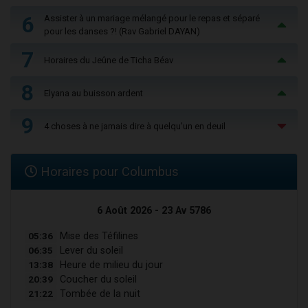
6
Assister à un mariage mélangé pour le repas et séparé
pour les danses ?! (Rav Gabriel DAYAN)
7
Horaires du Jeûne de Ticha Béav
8
Elyana au buisson ardent
9
4 choses à ne jamais dire à quelqu'un en deuil
Horaires pour Columbus
6 Août 2026 - 23 Av 5786
05:36
Mise des Téfilines
06:35
Lever du soleil
13:38
Heure de milieu du jour
20:39
Coucher du soleil
21:22
Tombée de la nuit