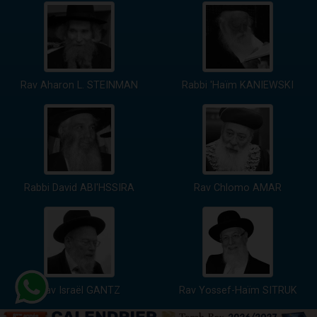
Rav Aharon L. STEINMAN
Rabbi 'Haïm KANIEWSKI
Rabbi David ABI'HSSIRA
Rav Chlomo AMAR
Rav Israël GANTZ
Rav Yossef-Haïm SITRUK