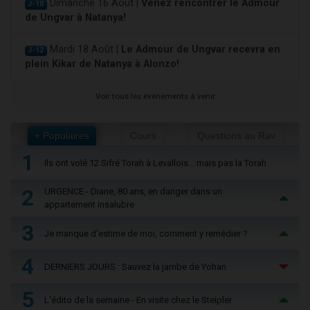
Dimanche 16 Août |
Venez rencontrer le Admour
J-10
de Ungvar à Natanya!
Mardi 18 Août |
Le Admour de Ungvar recevra en
J-12
plein Kikar de Natanya à Alonzo!
Voir tous les événements à venir
+ Populaires
Cours
Questions au Rav
1
Ils ont volé 12 Sifré Torah à Levallois… mais pas la Torah
2
URGENCE - Diane, 80 ans, en danger dans un
appartement insalubre
3
Je manque d'estime de moi, comment y remédier ?
4
DERNIERS JOURS : Sauvez la jambe de Yohan
5
L'édito de la semaine - En visite chez le Steipler