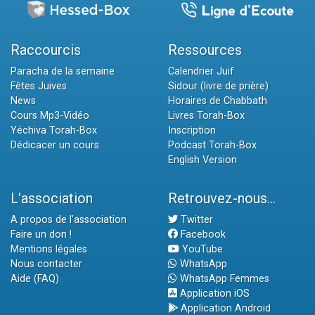
Raccourcis
Ressources
Paracha de la semaine
Calendrier Juif
Fêtes Juives
Sidour (livre de prière)
News
Horaires de Chabbath
Cours Mp3-Vidéo
Livres Torah-Box
Yéchiva Torah-Box
Inscription
Dédicacer un cours
Podcast Torah-Box
English Version
L'association
Retrouvez-nous...
A propos de l'association
Twitter
Faire un don !
Facebook
Mentions légales
YouTube
Nous contacter
WhatsApp
Aide (FAQ)
WhatsApp Femmes
Application iOS
Application Android