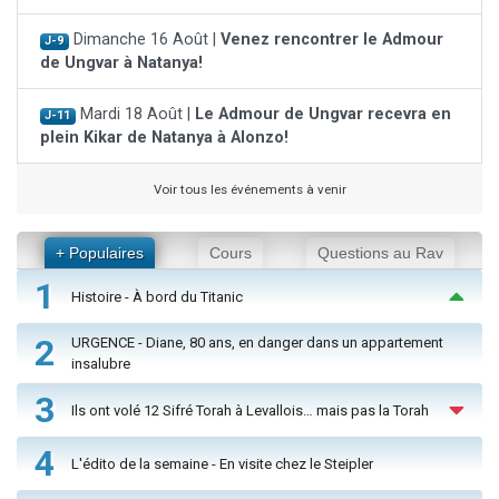
Dimanche 16 Août |
Venez rencontrer le Admour
J-9
de Ungvar à Natanya!
Mardi 18 Août |
Le Admour de Ungvar recevra en
J-11
plein Kikar de Natanya à Alonzo!
Voir tous les événements à venir
+ Populaires
Cours
Questions au Rav
1
Histoire - À bord du Titanic
2
URGENCE - Diane, 80 ans, en danger dans un appartement
insalubre
3
Ils ont volé 12 Sifré Torah à Levallois… mais pas la Torah
4
L'édito de la semaine - En visite chez le Steipler