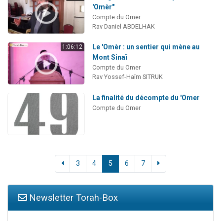
'Omèr"
Compte du Omer
Rav Daniel ABDELHAK
Le 'Omèr : un sentier qui mène au
1:06:12
Mont Sinaï
Compte du Omer
Rav Yossef-Haïm SITRUK
La finalité du décompte du 'Omer
Compte du Omer
3
4
5
6
7
Newsletter Torah-Box