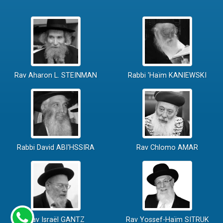
Rav Aharon L. STEINMAN
Rabbi 'Haïm KANIEWSKI
Rabbi David ABI'HSSIRA
Rav Chlomo AMAR
Rav Israël GANTZ
Rav Yossef-Haïm SITRUK