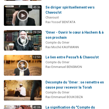
Ariel vient de donner son Maasser
Se diriger spirituellement vers
45:36
Il reste 49 places pour étudier en groupe sur Zoom
Chavou'ot
Chavouot
Eva vient de donner son Maasser
Rav Yossef BENTATA
4 personnes viennent de nous rejoindre sur WhatsApp
'Omer - Ouvrir le cœur à Hachem & à
26:24
3 personnes viennent de nous rejoindre sur WhatsApp
son prochain
Compte du Omer
Rav Moché KAUFMANN
Le lien entre Pessa'h & Chavou'ot
12:50
Compte du Omer
Rav Emmanuel BENSIMON
Décompte du ‘Omer : se remettre en
cause pour recevoir la Torah
Compte du Omer
Rav Emmanuel BOUKOBZA
La signification du "Compte du
40:06