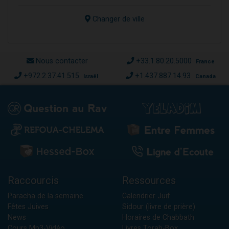
Changer de ville
Nous contacter
+33.1.80.20.5000
France
+972.2.37.41.515
+1.437.887.14.93
Israël
Canada
Raccourcis
Ressources
Paracha de la semaine
Calendrier Juif
Fêtes Juives
Sidour (livre de prière)
News
Horaires de Chabbath
Cours Mp3-Vidéo
Livres Torah-Box