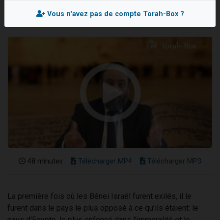
13 personnes viennent de demander une bénédiction
Vous n'avez pas de compte Torah-Box ?
30 personnes viennent de faire un don pour Sauvez la jambe de Yohan
Il reste 49 places pour étudier en groupe sur Zoom
12 nouvelles musiques dans Torah-Box Music
29 personnes viennent de demander une bénédiction
48 minutes
Télécharger MP4
Télécharger MP3
La première fois où les Bénei Israël furent exilés, il le
furent dans le pays le plus opposé à ce qu'ils étaient: le
pays d'Egypte, le plus enfoncé dans l'immoralité et le