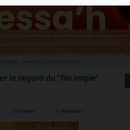
 viennent de demander une bénédiction
nnes viennent de faire un don pour Sauvez la jambe de Yohan
49 places pour étudier en groupe sur Zoom
lles musiques dans Torah-Box Music
 viennent de demander une bénédiction
Haggada : inverser le regard du "fils impie"
r le regard du "fils impie"
Envoyer
WhatsApp