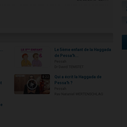
..
Le 5ème enfant de la Haggada
de Pessa'h...
Pessah
Dr David TEMSTET
Qui a écrit la Haggada de
8:22
nt
Pessa'h ?
Pessah
Rav Nataniel WERTENSCHLAG
de