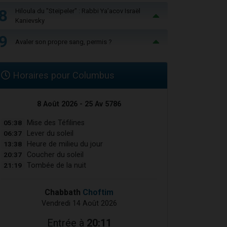
8
Hiloula du "Steïpeler" : Rabbi Ya’acov Israël
Kanievsky
9
Avaler son propre sang, permis ?
Horaires pour Columbus
8 Août 2026 - 25 Av 5786
05:38
Mise des Téfilines
06:37
Lever du soleil
13:38
Heure de milieu du jour
20:37
Coucher du soleil
21:19
Tombée de la nuit
Chabbath
Choftim
Vendredi 14 Août 2026
Entrée à
20:11