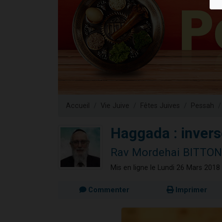
13 personnes
30 perso
Il reste 
12 nouve
29 personnes
Accueil
Vie Juive
Fêtes Juives
Pessah
Haggada : inverse
Rav Mordehai BITTON
Mis en ligne le Lundi 26 Mars 2018
Commenter
Imprimer