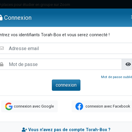
49 places pour étudier en groupe sur Zoom
nes viennent de faire un don pour Diane, 80 ans, dans un appartement insalu
Connexion
viennent de nous rejoindre sur WhatsApp
viennent de nous rejoindre sur WhatsApp
ntrez vos identifiants Torah-Box et vous serez connecté !
es viennent de faire un don pour Reloger Rivka, 6 enfants, victime de violences
emmes
Enfants
Etude sur Texte
Musique
Paracha
Di
es viennent de faire un don pour 1 Journée de Vacances Pour les Enfants
 viennent de demander une bénédiction
viennent de nous rejoindre sur WhatsApp
49 places pour étudier en groupe sur Zoom
Mot de passe oublié
 donner son Maasser
viennent de nous rejoindre sur WhatsApp
viennent de nous rejoindre sur WhatsApp
connexion avec Google
connexion avec Facebook
de donner son Maasser
es viennent de faire un don pour 5 jours de vacances aux Orphelins
viennent de nous rejoindre sur WhatsApp
Vous n'avez pas de compte Torah-Box ?