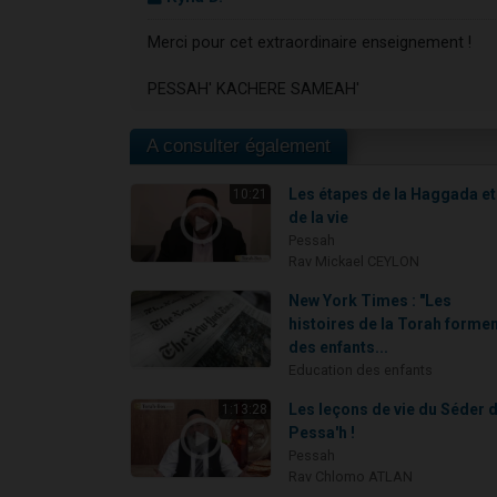
Merci pour cet extraordinaire enseignement !
PESSAH' KACHERE SAMEAH'
A consulter également
Les étapes de la Haggada et.
10:21
de la vie
Pessah
Rav Mickael CEYLON
New York Times : "Les
histoires de la Torah forme
des enfants...
Education des enfants
Les leçons de vie du Séder 
1:13:28
Pessa'h !
Pessah
Rav Chlomo ATLAN