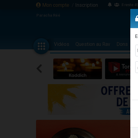
Mon compte
/
Inscription
Il reste 
16 person
Paracha Réé
2 personnes 
6 personnes 
E
4 personn
Vidéos
Question au Rav
Dons
F
2 personn
17 personnes
4 personnes 
Il reste 
Eva vient de
4 personnes 
3 personnes 
Odaya vient 
3 personn
2 personnes 