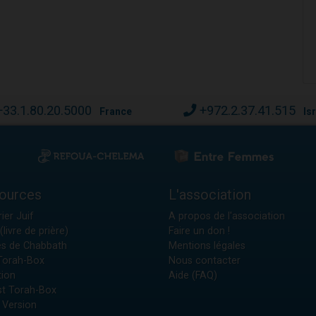
+33.1.80.20.5000
+972.2.37.41.515
France
Is
ources
L'association
ier Juif
A propos de l'association
(livre de prière)
Faire un don !
es de Chabbath
Mentions légales
 Torah-Box
Nous contacter
tion
Aide (FAQ)
t Torah-Box
 Version