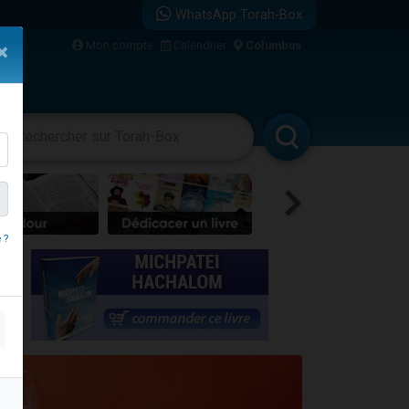
WhatsApp Torah-Box
bre
Mon compte
Calendrier
Columbus
×
...
vertissements
Livres
Rabbanim
 ?