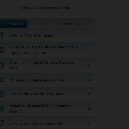
Voir tous les événements à venir
+ Populaires
Cours
Questions au Rav
1
Histoire - À bord du Titanic
2
URGENCE - Diane, 80 ans, en danger dans un
appartement insalubre
3
Mitsva en panique 😨 Arriver à l'heure à la
Téfila
4
Panique à la boulangerie Cachère
5
Horaires du Jeûne de Ticha Béav
6
Résumé de la Paracha Réé en animation
Vidéo IA
7
La Paracha en 60 secondes : Réé