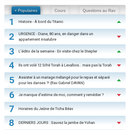
+ Populaires
Cours
Questions au Rav
1
Histoire - À bord du Titanic
2
URGENCE - Diane, 80 ans, en danger dans un
appartement insalubre
3
L'édito de la semaine - En visite chez le Steipler
4
Ils ont volé 12 Sifré Torah à Levallois… mais pas la Torah
5
Assister à un mariage mélangé pour le repas et séparé
pour les danses ?! (Rav Gabriel DAYAN)
6
Je manque d'estime de moi, comment y remédier ?
7
Horaires du Jeûne de Ticha Béav
8
DERNIERS JOURS : Sauvez la jambe de Yohan