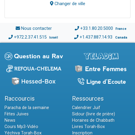
Changer de ville
Nous contacter
+33.1.80.20.5000
France
+972.2.37.41.515
+1.437.887.14.93
Israël
Canada
Raccourcis
Ressources
Paracha de la semaine
Calendrier Juif
Fêtes Juives
Sidour (livre de prière)
News
Horaires de Chabbath
Cours Mp3-Vidéo
Livres Torah-Box
Yéchiva Torah-Box
Inscription