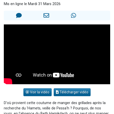
Mis en ligne le Mardi 31 Mars 2026
Nouvelle émission radio : Visions de grandeur n°104 : Le Chabbath et le Birkat Hamazone à travers le temps
61 personnes viennent de demander une bénédiction
Ariel vient de donner son Maasser
Il reste 49 places pour étudier en groupe sur Zoom
Eva vient de donner son Maasser
Voir la vidéo
Télécharger vidéo
D'où provient cette coutume de manger des grillades après la
recherche du 'Hamets, veille de Pessa'h ? Pourquoi, de nos
jours, en l'absence du Beth Hamikdach, on ne peut plus manger