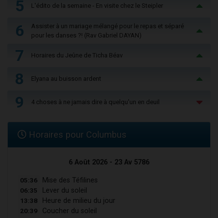
5
L'édito de la semaine - En visite chez le Steipler
6
Assister à un mariage mélangé pour le repas et séparé
pour les danses ?! (Rav Gabriel DAYAN)
7
Horaires du Jeûne de Ticha Béav
8
Elyana au buisson ardent
9
4 choses à ne jamais dire à quelqu'un en deuil
Horaires pour Columbus
6 Août 2026 - 23 Av 5786
05:36
Mise des Téfilines
06:35
Lever du soleil
13:38
Heure de milieu du jour
20:39
Coucher du soleil