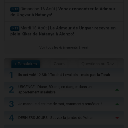
Dimanche 16 Août |
Venez rencontrer le Admour
J-10
de Ungvar à Natanya!
Mardi 18 Août |
Le Admour de Ungvar recevra en
J-12
plein Kikar de Natanya à Alonzo!
Voir tous les événements à venir
+ Populaires
Cours
Questions au Rav
1
Ils ont volé 12 Sifré Torah à Levallois… mais pas la Torah
2
URGENCE - Diane, 80 ans, en danger dans un
appartement insalubre
3
Je manque d'estime de moi, comment y remédier ?
4
DERNIERS JOURS : Sauvez la jambe de Yohan