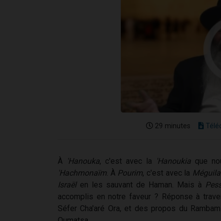
29 minutes
Télé
À
'Hanouka
, c'est avec la
'Hanoukia
que nou
'Hachmonaïm
. À
Pourim
, c'est avec la
Méguila
Israël
en les sauvant de Haman. Mais à
Pess
accomplis en notre faveur ? Réponse à trav
Séfer Cha'aré Ora, et des propos du Rambam
Oumatsa.