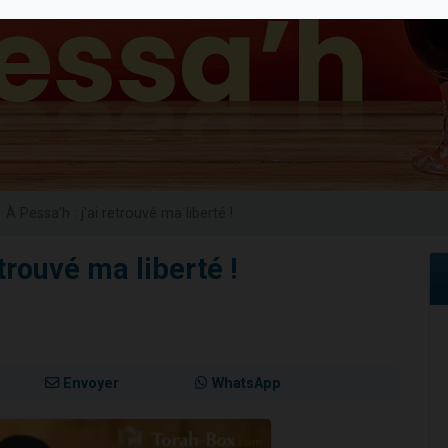
viennent de nous rejoindre sur WhatsApp
viennent de nous rejoindre sur WhatsApp
es viennent de faire un don pour 5 jours de vacances aux Orphelins
de donner son Maasser
es viennent de faire un don pour Tsédaka : pauvres d'Israel
À Pessa'h : j'ai retrouvé ma liberté !
etrouvé ma liberté !
Envoyer
WhatsApp