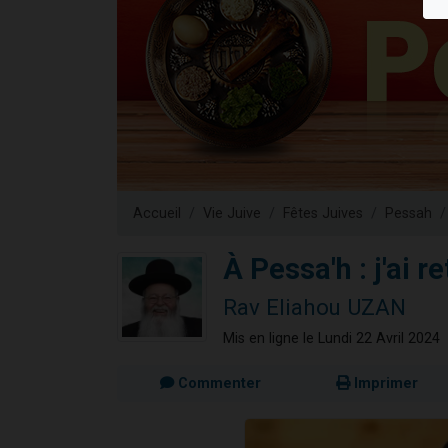
4 personnes 
3 personnes 
3 personn
Odaya vient 
2 personn
Accueil
Vie Juive
Fêtes Juives
Pessah
À Pessa'h : j'ai r
Rav Eliahou UZAN
Mis en ligne le Lundi 22 Avril 2024
Commenter
Imprimer