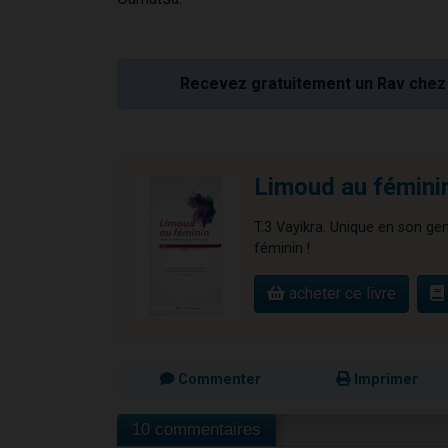
Recevez gratuitement un Rav chez 
Limoud au féminin
T.3 Vayikra. Unique en son ge
féminin !
acheter ce livre
Commenter
Imprimer
10 commentaires