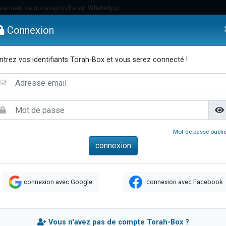
viennent de nous rejoindre sur WhatsApp
 viennent de demander une bénédiction
Connexion
es viennent de faire un don pour Diane, 80 ans, dans un appartement insalub
49 places pour étudier en groupe sur Zoom
ntrez vos identifiants Torah-Box et vous serez connecté !
viennent de nous rejoindre sur WhatsApp
emmes
Enfants
Etude sur Texte
Musique
Paracha
Di
 viennent de demander une bénédiction
49 places pour étudier en groupe sur Zoom
viennent de nous rejoindre sur WhatsApp
viennent de nous rejoindre sur WhatsApp
Mot de passe oublié
es viennent de faire un don pour Reloger Rivka, 6 enfants, victime de violences
es viennent de faire un don pour 1 Journée de Vacances Pour les Enfants
viennent de nous rejoindre sur WhatsApp
connexion avec Google
connexion avec Facebook
 viennent de demander une bénédiction
49 places pour étudier en groupe sur Zoom
 donner son Maasser
Vous n'avez pas de compte Torah-Box ?