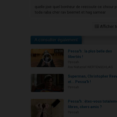
quelle joie quel bonheur de reecoute ce chiour 
toda raba cher rav beemet et hag samear
Afficher 
A consulter également
Pessa'h : la plus belle des
25:08
libertés !
Pessah
Rav Nataniel WERTENSCHLAG
Superman, Christopher Ree
et... Pessa'h !
Pessah
Pessa'h : êtes-vous totalem
libres, chers amis ?
Pessah