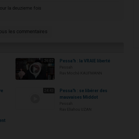
pour la deuzieme fois
tous les commentaires
Pessa'h : la VRAIE liberté
26:02
Pessah
Rav Moché KAUFMANN
ve
Pessa'h : se libérer des
24:43
mauvaises Middot
Pessah
Rav Eliahou UZAN
ent