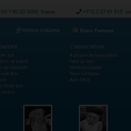
+33.1.80.20.5000
+972.2.37.41.515
France
Is
ources
L'association
ier Juif
A propos de l'association
(livre de prière)
Faire un don !
es de Chabbath
Mentions légales
 Torah-Box
Nous contacter
tion
Aide (FAQ)
t Torah-Box
 Version