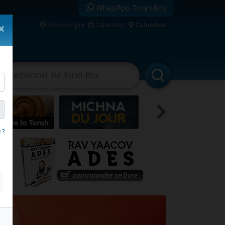
WhatsApp Torah-Box
Mon compte
Calendrier
Columbus
×
re
vertissements
Livres
Rabbanim
 ?
...