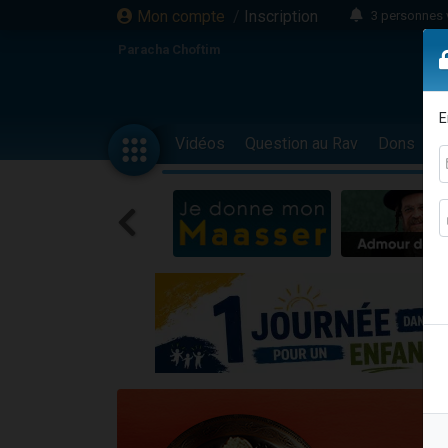
Mon compte
/
Inscription
3 personnes 
11 personnes
Paracha Choftim
3 personn
Il reste 
E
2 personnes 
Vidéos
Question au Rav
Dons
F
29 personnes
Il reste 
2 personnes 
6 personnes 
4 personn
2 personn
4 personnes 
17 personnes
Il reste 
Eva vient de