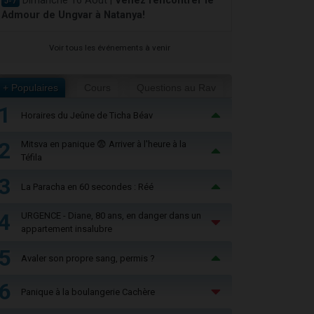
Dimanche 16 Août |
Venez rencontrer le
J-7
Admour de Ungvar à Natanya!
Voir tous les événements à venir
+ Populaires
Cours
Questions au Rav
1
Horaires du Jeûne de Ticha Béav
2
Mitsva en panique 😨 Arriver à l'heure à la
Téfila
3
La Paracha en 60 secondes : Réé
4
URGENCE - Diane, 80 ans, en danger dans un
appartement insalubre
5
Avaler son propre sang, permis ?
6
Panique à la boulangerie Cachère