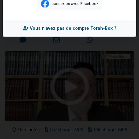
ainsi ?
connexion avec Facebook
Nouvelle émission radio : Visions de grandeur n°104 : Le Chabbath et le Birkat Hamazone à travers le temps
Rav Chlomo ATLAN
61 personnes viennent de demander une bénédiction
Ariel vient de donner son Maasser
Mis en ligne le Lundi 24 Mars 2025
Vous n'avez pas de compte Torah-Box ?
Il reste 49 places pour étudier en groupe sur Zoom
Eva vient de donner son Maasser
15 minutes
Télécharger MP4
Télécharger MP3