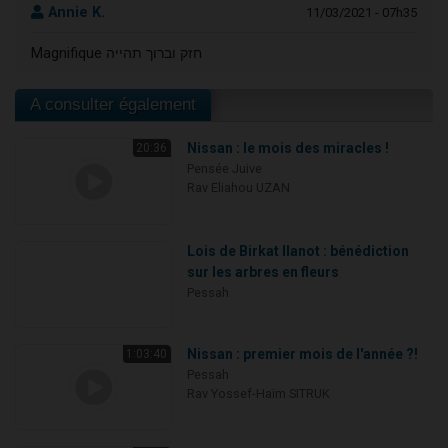
Annie K.
11/03/2021 - 07h35
Magnifique חזק וברוך תהייה
A consulter également
Nissan : le mois des miracles !
20:36
Pensée Juive
Rav Eliahou UZAN
Lois de Birkat Ilanot : bénédiction
sur les arbres en fleurs
Pessah
Nissan : premier mois de l'année ?!
1:03:40
Pessah
Rav Yossef-Haïm SITRUK