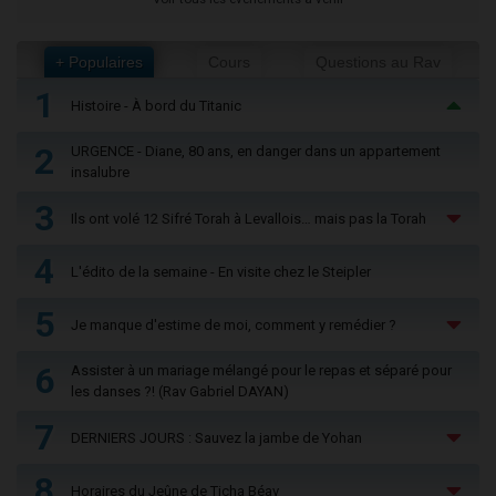
+ Populaires
Cours
Questions au Rav
1
Histoire - À bord du Titanic
2
URGENCE - Diane, 80 ans, en danger dans un appartement
insalubre
3
Ils ont volé 12 Sifré Torah à Levallois… mais pas la Torah
4
L'édito de la semaine - En visite chez le Steipler
5
Je manque d'estime de moi, comment y remédier ?
6
Assister à un mariage mélangé pour le repas et séparé pour
les danses ?! (Rav Gabriel DAYAN)
7
DERNIERS JOURS : Sauvez la jambe de Yohan
8
Horaires du Jeûne de Ticha Béav