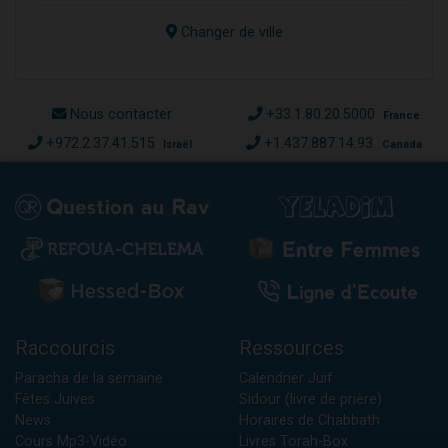
Changer de ville
Nous contacter
+33.1.80.20.5000
France
+972.2.37.41.515
+1.437.887.14.93
Israël
Canada
Raccourcis
Ressources
Paracha de la semaine
Calendrier Juif
Fêtes Juives
Sidour (livre de prière)
News
Horaires de Chabbath
Cours Mp3-Vidéo
Livres Torah-Box