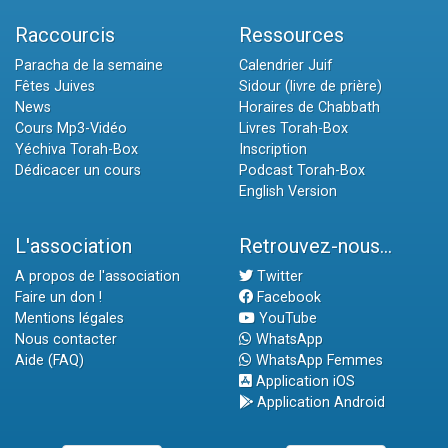
Raccourcis
Ressources
Paracha de la semaine
Calendrier Juif
Fêtes Juives
Sidour (livre de prière)
News
Horaires de Chabbath
Cours Mp3-Vidéo
Livres Torah-Box
Yéchiva Torah-Box
Inscription
Dédicacer un cours
Podcast Torah-Box
English Version
L'association
Retrouvez-nous...
A propos de l'association
Twitter
Faire un don !
Facebook
Mentions légales
YouTube
Nous contacter
WhatsApp
Aide (FAQ)
WhatsApp Femmes
Application iOS
Application Android