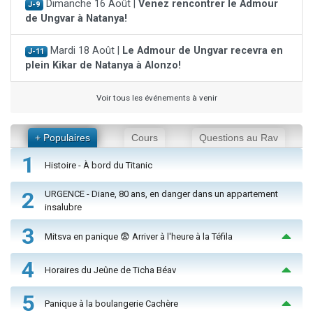
Dimanche 16 Août |
Venez rencontrer le Admour
J-9
de Ungvar à Natanya!
Mardi 18 Août |
Le Admour de Ungvar recevra en
J-11
plein Kikar de Natanya à Alonzo!
Voir tous les événements à venir
+ Populaires
Cours
Questions au Rav
1
Histoire - À bord du Titanic
2
URGENCE - Diane, 80 ans, en danger dans un appartement
insalubre
3
Mitsva en panique 😨 Arriver à l'heure à la Téfila
4
Horaires du Jeûne de Ticha Béav
5
Panique à la boulangerie Cachère