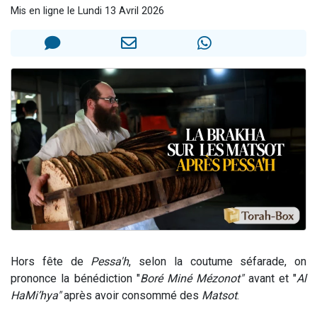
Mis en ligne le Lundi 13 Avril 2026
Il reste 49 places pour étudier en groupe sur Zoom
12 nouvelles musiques dans Torah-Box Music
3 personnes viennent de nous rejoindre sur WhatsApp
2 personnes viennent de nous rejoindre sur WhatsApp
2 personnes viennent de nous rejoindre sur WhatsApp
Hors fête de
Pessa'h
, selon la coutume séfarade, on
prononce la bénédiction "
Boré Miné Mézonot"
avant et "
Al
HaMi’hya"
après avoir consommé des
Matsot
.