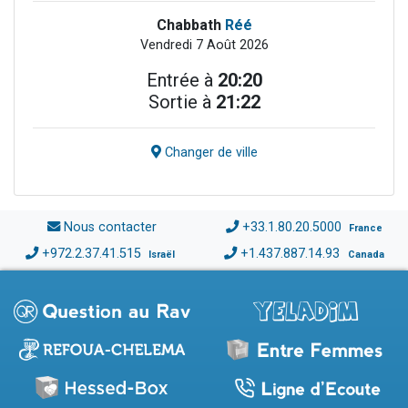
Chabbath
Réé
Vendredi 7 Août 2026
Entrée à
20:20
Sortie à
21:22
Changer de ville
Nous contacter
+33.1.80.20.5000
France
+972.2.37.41.515
+1.437.887.14.93
Israël
Canada