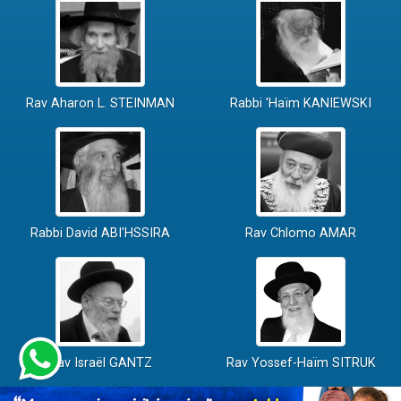
Rav Aharon L. STEINMAN
Rabbi 'Haïm KANIEWSKI
Rabbi David ABI'HSSIRA
Rav Chlomo AMAR
Rav Israël GANTZ
Rav Yossef-Haïm SITRUK