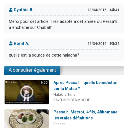
Cynthia B.
13/04/2015 - 14h41
Merci pour cet article. Trés adapté à cet année où Pessa'h
a enchainé sur Chabath !
Ronit A.
11/04/2015 - 19h34
quelle est la source de cette halacha?
A consulter également
Après Pessa'h : quelle bénédiction
6:00
sur la Matsa ?
Halakha Time
Rav 'Haïm BENMOCHÉ
Pessa'h, Matsot, 4 fils, Afikomane :
les vraies définitions
Pessah