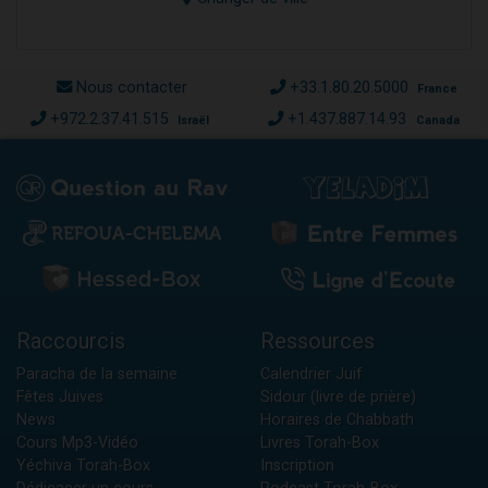
Nous contacter
+33.1.80.20.5000
France
+972.2.37.41.515
+1.437.887.14.93
Israël
Canada
Raccourcis
Ressources
Paracha de la semaine
Calendrier Juif
Fêtes Juives
Sidour (livre de prière)
News
Horaires de Chabbath
Cours Mp3-Vidéo
Livres Torah-Box
Yéchiva Torah-Box
Inscription