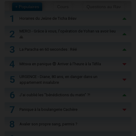
+ Populaires
Cours
Questions au Rav
1
Horaires du Jeûne de Ticha Béav
2
MERCI - Grâce à vous, l'opération de Yohan va avoir lieu
🙏
3
La Paracha en 60 secondes : Réé
4
Mitsva en panique 😨 Arriver à l'heure à la Téfila
5
URGENCE - Diane, 80 ans, en danger dans un
appartement insalubre
6
J'ai oublié les "bénédictions du matin" ?!
7
Panique à la boulangerie Cachère
8
Avaler son propre sang, permis ?