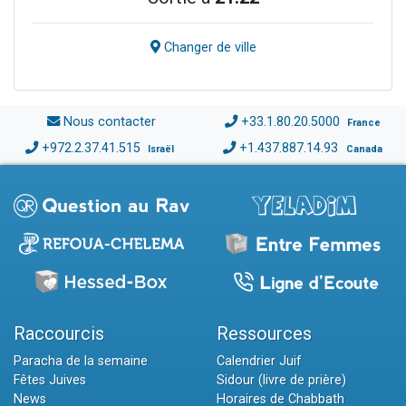
Changer de ville
Nous contacter
+33.1.80.20.5000
France
+972.2.37.41.515
+1.437.887.14.93
Israël
Canada
Raccourcis
Ressources
Paracha de la semaine
Calendrier Juif
Fêtes Juives
Sidour (livre de prière)
News
Horaires de Chabbath