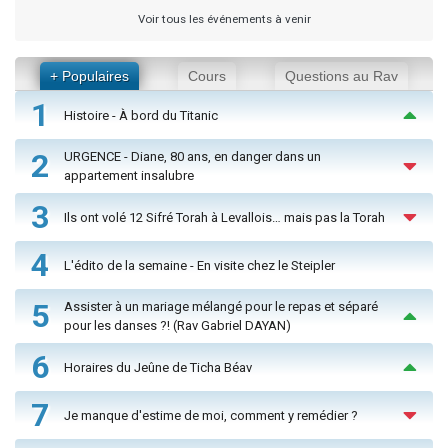
Voir tous les événements à venir
+ Populaires
Cours
Questions au Rav
1
Histoire - À bord du Titanic
2
URGENCE - Diane, 80 ans, en danger dans un
appartement insalubre
3
Ils ont volé 12 Sifré Torah à Levallois… mais pas la Torah
4
L'édito de la semaine - En visite chez le Steipler
5
Assister à un mariage mélangé pour le repas et séparé
pour les danses ?! (Rav Gabriel DAYAN)
6
Horaires du Jeûne de Ticha Béav
7
Je manque d'estime de moi, comment y remédier ?