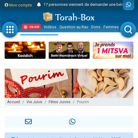
17 personnes viennent de demander une bénédiction
Mon compte
4 personnes viennent de nous rejoindre sur WhatsApp
Il reste 49 places pour étudier en groupe sur Zoom
Vidéos
Question au Rav
Dons
Femmes
Enfants
ON AIR
23 personnes viennent de faire un don pour Diane, 80 ans, dans un appartement insalubre
Eva vient de donner son Maasser
4 personnes viennent de nous rejoindre sur WhatsApp
3 personnes viennent de nous rejoindre sur WhatsApp
3 personnes viennent de faire un don pour 5 jours de vacances aux Orphelins
Odaya vient de donner son Maasser
13 personnes viennent de demander une bénédiction
2 personnes viennent de nous rejoindre sur WhatsApp
Accueil
Vie Juive
Fêtes Juives
Pourim
30 personnes viennent de faire un don pour Sauvez la jambe de Yohan
12 nouvelles musiques dans Torah-Box Music
Il reste 49 places pour étudier en groupe sur Zoom
3 personnes viennent de nous rejoindre sur WhatsApp