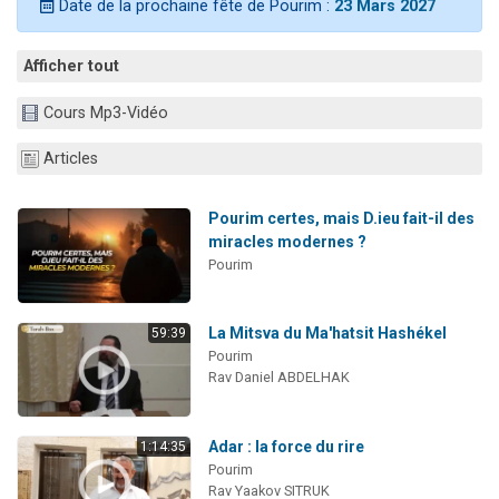
Date de la prochaine fête de Pourim :
23 Mars 2027
17 personnes viennent de demander une bénédiction
4 personnes viennent de nous rejoindre sur WhatsApp
Afficher tout
Il reste 49 places pour étudier en groupe sur Zoom
Cours Mp3-Vidéo
Eva vient de donner son Maasser
Eli vient de donner son Maasser
Articles
Pourim certes, mais D.ieu fait-il des
miracles modernes ?
Pourim
La Mitsva du Ma'hatsit Hashékel
59:39
Pourim
Rav Daniel ABDELHAK
Adar : la force du rire
1:14:35
Pourim
Rav Yaakov SITRUK