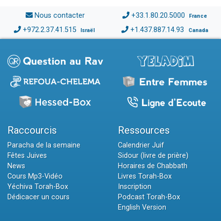
Nous contacter
+33.1.80.20.5000
France
+972.2.37.41.515
+1.437.887.14.93
Israël
Canada
Raccourcis
Ressources
Paracha de la semaine
Calendrier Juif
Fêtes Juives
Sidour (livre de prière)
News
Horaires de Chabbath
Cours Mp3-Vidéo
Livres Torah-Box
Yéchiva Torah-Box
Inscription
Dédicacer un cours
Podcast Torah-Box
English Version