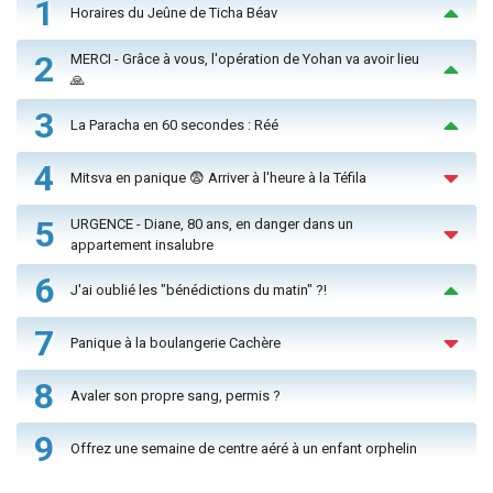
1
Horaires du Jeûne de Ticha Béav
2
MERCI - Grâce à vous, l'opération de Yohan va avoir lieu
🙏
3
La Paracha en 60 secondes : Réé
4
Mitsva en panique 😨 Arriver à l'heure à la Téfila
5
URGENCE - Diane, 80 ans, en danger dans un
appartement insalubre
6
J'ai oublié les "bénédictions du matin" ?!
7
Panique à la boulangerie Cachère
8
Avaler son propre sang, permis ?
9
Offrez une semaine de centre aéré à un enfant orphelin