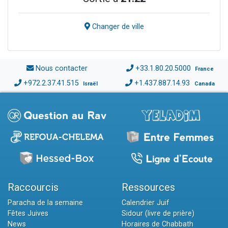
Changer de ville
Nous contacter
+33.1.80.20.5000
France
+972.2.37.41.515
+1.437.887.14.93
Israël
Canada
Raccourcis
Ressources
Paracha de la semaine
Calendrier Juif
Fêtes Juives
Sidour (livre de prière)
News
Horaires de Chabbath