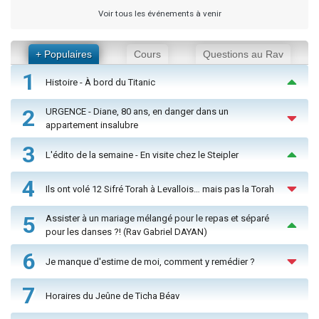
Voir tous les événements à venir
+ Populaires
Cours
Questions au Rav
1
Histoire - À bord du Titanic
2
URGENCE - Diane, 80 ans, en danger dans un
appartement insalubre
3
L'édito de la semaine - En visite chez le Steipler
4
Ils ont volé 12 Sifré Torah à Levallois… mais pas la Torah
5
Assister à un mariage mélangé pour le repas et séparé
pour les danses ?! (Rav Gabriel DAYAN)
6
Je manque d'estime de moi, comment y remédier ?
7
Horaires du Jeûne de Ticha Béav