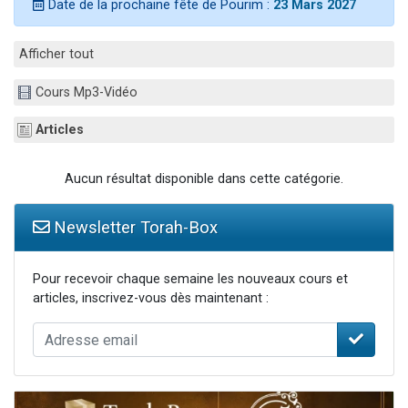
Date de la prochaine fête de Pourim :
23 Mars 2027
3 personnes viennent de nous rejoindre sur WhatsApp
2 nouvelles musiques dans Torah-Box Music
Afficher tout
8 personnes viennent de faire un don pour Tsédaka : pauvres d'Israel
Cours Mp3-Vidéo
Nouvelle émission radio : Visions de grandeur n°104 : Le Chabbath et le Birkat Hamazone à travers le temps
4 personnes viennent de nous rejoindre sur WhatsApp
Articles
Aucun résultat disponible dans cette catégorie.
Newsletter Torah-Box
Pour recevoir chaque semaine les nouveaux cours et
articles, inscrivez-vous dès maintenant :