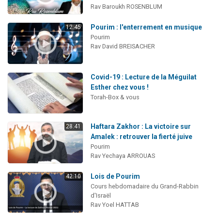
Rav Baroukh ROSENBLUM
Pourim : l'enterrement en musique
12:45
Pourim
Rav David BREISACHER
Covid-19 : Lecture de la Méguilat
Esther chez vous !
Torah-Box & vous
Haftara Zakhor : La victoire sur
28:41
Amalek : retrouver la fierté juive
Pourim
Rav Yechaya ARROUAS
Lois de Pourim
42:10
Cours hebdomadaire du Grand-Rabbin
d'Israël
Rav Yoel HATTAB