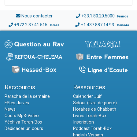
Nous contacter
+33.1.80.20.5000
France
+972.2.37.41.515
+1.437.887.14.93
Israël
Canada
Raccourcis
Ressources
Paracha de la semaine
Calendrier Juif
Fêtes Juives
Sidour (livre de prière)
News
Horaires de Chabbath
Cours Mp3-Vidéo
Livres Torah-Box
Yéchiva Torah-Box
Inscription
Dédicacer un cours
Podcast Torah-Box
English Version