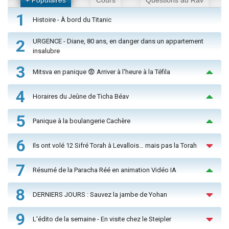
1
Histoire - À bord du Titanic
2
URGENCE - Diane, 80 ans, en danger dans un appartement
insalubre
3
Mitsva en panique 😨 Arriver à l'heure à la Téfila
4
Horaires du Jeûne de Ticha Béav
5
Panique à la boulangerie Cachère
6
Ils ont volé 12 Sifré Torah à Levallois… mais pas la Torah
7
Résumé de la Paracha Réé en animation Vidéo IA
8
DERNIERS JOURS : Sauvez la jambe de Yohan
9
L'édito de la semaine - En visite chez le Steipler