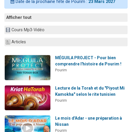
Date de la prochaine fête de Pourim :
23 Mars 2027
Il reste 49 places pour étudier en groupe sur Zoom
12 nouvelles musiques dans Torah-Box Music
Afficher tout
3 personnes viennent de nous rejoindre sur WhatsApp
Cours Mp3-Vidéo
2 personnes viennent de nous rejoindre sur WhatsApp
2 personnes viennent de nous rejoindre sur WhatsApp
Articles
MÉGUILA PROJECT - Pour bien
comprendre l'histoire de Pourim !
Pourim
Lecture de la Torah et du "Piyout Mi
Kamokha" selon le rite tunisien
Pourim
Le mois d'Adar - une préparation à
Nissan
Pourim