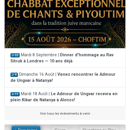
Mardi 8 Septembre |
Dinner d'hommage au Rav
J-32
Sitruk à Londres — 10 ans déjà
Dimanche 16 Août |
Venez rencontrer le Admour
J-9
de Ungvar à Natanya!
Mardi 18 Août |
Le Admour de Ungvar recevra en
J-11
plein Kikar de Natanya à Alonzo!
Voir tous les événements à venir
+ Populaires
Cours
Questions au Rav