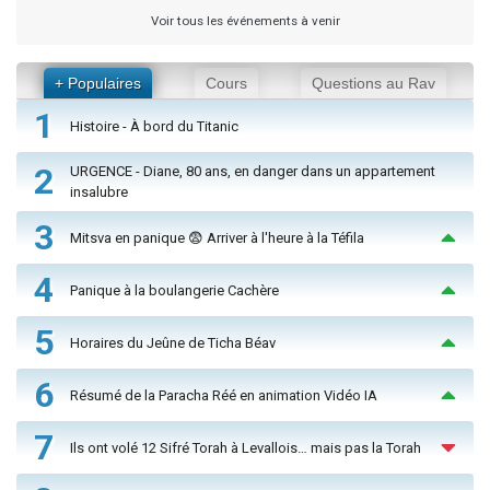
Voir tous les événements à venir
+ Populaires
Cours
Questions au Rav
1
Histoire - À bord du Titanic
2
URGENCE - Diane, 80 ans, en danger dans un appartement
insalubre
3
Mitsva en panique 😨 Arriver à l'heure à la Téfila
4
Panique à la boulangerie Cachère
5
Horaires du Jeûne de Ticha Béav
6
Résumé de la Paracha Réé en animation Vidéo IA
7
Ils ont volé 12 Sifré Torah à Levallois… mais pas la Torah