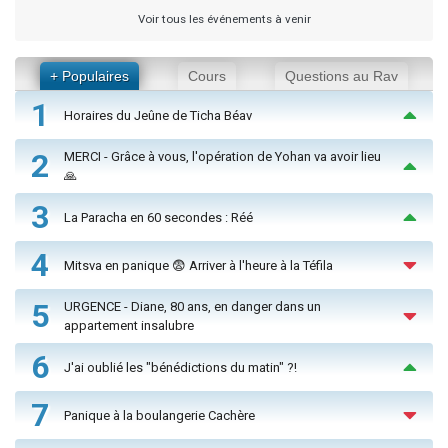
Voir tous les événements à venir
+ Populaires
Cours
Questions au Rav
1
Horaires du Jeûne de Ticha Béav
2
MERCI - Grâce à vous, l'opération de Yohan va avoir lieu
🙏
3
La Paracha en 60 secondes : Réé
4
Mitsva en panique 😨 Arriver à l'heure à la Téfila
5
URGENCE - Diane, 80 ans, en danger dans un
appartement insalubre
6
J'ai oublié les "bénédictions du matin" ?!
7
Panique à la boulangerie Cachère