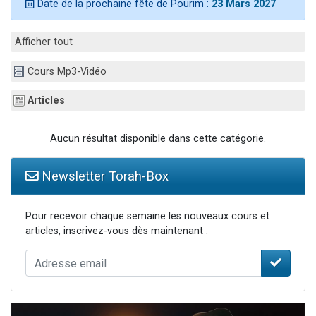
Date de la prochaine fête de Pourim :
23 Mars 2027
17 personnes viennent de demander une bénédiction
4 personnes viennent de nous rejoindre sur WhatsApp
Afficher tout
Il reste 49 places pour étudier en groupe sur Zoom
Cours Mp3-Vidéo
Eva vient de donner son Maasser
Eli vient de donner son Maasser
Articles
Aucun résultat disponible dans cette catégorie.
Newsletter Torah-Box
Pour recevoir chaque semaine les nouveaux cours et
articles, inscrivez-vous dès maintenant :