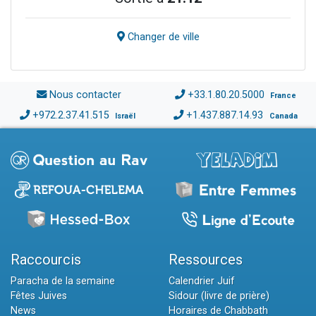
Changer de ville
Nous contacter
+33.1.80.20.5000
France
+972.2.37.41.515
+1.437.887.14.93
Israël
Canada
Raccourcis
Ressources
Paracha de la semaine
Calendrier Juif
Fêtes Juives
Sidour (livre de prière)
News
Horaires de Chabbath